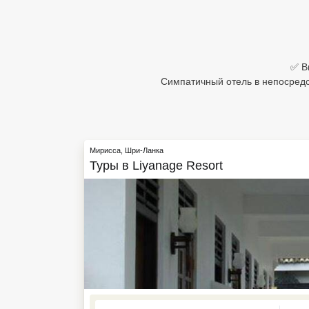
Египет
Куба
✅ В
Шри Ланка
Симпатичный отель в непосредс
Бали
Вьетнам
Мирисса
,
Шри-Ланка
Хайнань
Туры в
Liyanage Resort
Северный Гоа
Южный Гоа
Занзибар
Абхазия
Большой Сочи