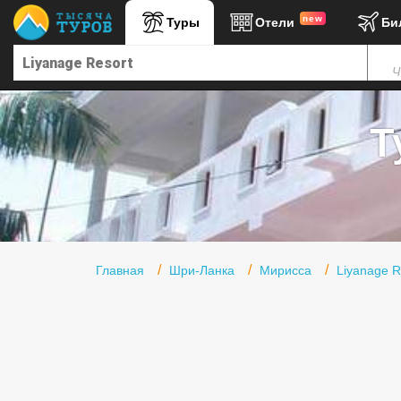
new
Туры
Отели
Би
Главная
Ч
Горящие туры
Туры в Турцию
Т
Туры в Египет
Туры в ОАЭ
Офис г. Москва
Помощь
Главная
Шри-Ланка
Мирисса
Liyanage R
Подборки отелей
Турция
Таиланд
ОАЭ