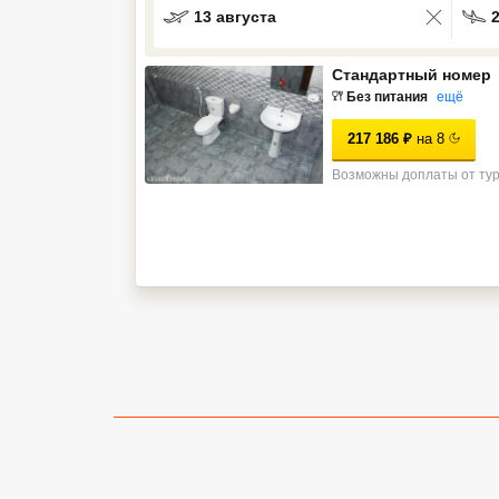
13 августа
Кав Мин Воды
Стандартный номер
Экскурсионные туры
Без питания
ещё
VIP отели 5 звезд
217 186
₽
на
8
ТОП 10 лучших отелей 5*
Возможны доплаты от ту
ТОП 10 недорогих отелей
5*
Лучшие отели 4* звезды
Недорогие отели 4*
звезды
Лучшие отели 3* звезды
Недорогие отели 3*
звезды