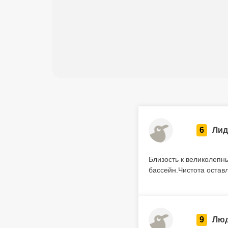
6
Лид
Близость к великолепн
бассейн.Чистота остав
9
Лю