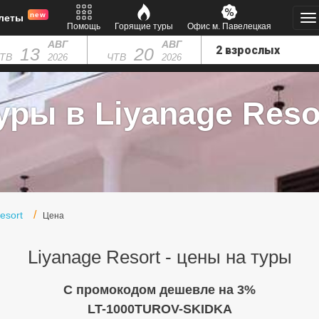
new
леты
Помощь
Горящие туры
Офис м. Павелецкая
АВГ
АВГ
13
20
ТВ
ЧТВ
2026
2026
уры в Liyanage Reso
esort
Цена
Liyanage Resort - цены на туры
C промокодом дешевле на 3%
LT-1000TUROV-SKIDKA