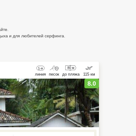
йте.
дыха и для любителей серфинга.
80 м
1-я
линия
песок
до пляжа
115 км
8.0
ed , press Down to open the menu,