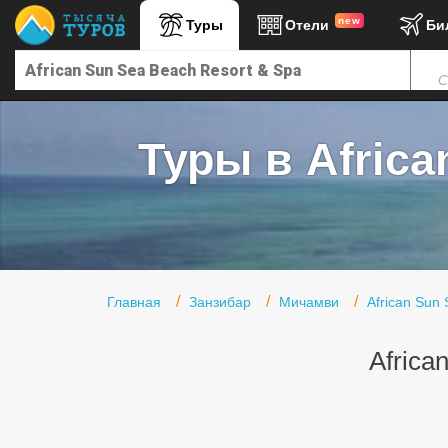
new
Туры
Отели
Би
Главная
С
Горящие туры
Туры в Турцию
Туры в Africa
Туры в Египет
Туры в ОАЭ
Офис г. Москва
Помощь
Главная
Занзибар
Мичамви
African Sun
Подборки отелей
Africa
Турция
Таиланд
ОАЭ