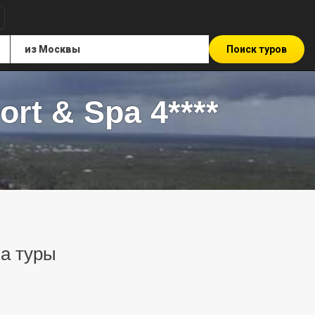
Поиск туров
rt & Spa 4****
на туры