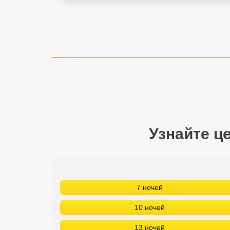
Сетевые отели Турции
Сетевые отели Египта
Сетевые отели ОАЭ
Сетевые отели Таиланда
Сетевые отели Шри Ланки
Узнайте ц
Сетевые отели Вьетнама
Сетевые отели Мальдив
Сетевые отели Бали
7 ночей
Сетевые отели Сейшел
10 ночей
Сетевые отели Маврикия
13 ночей