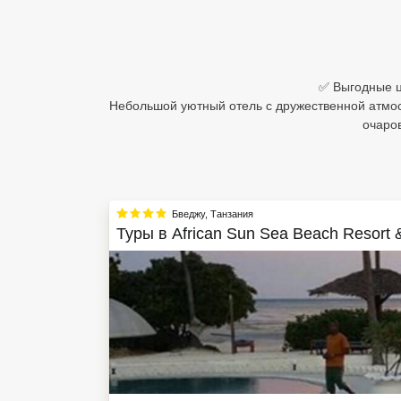
Египет
Куба
✅ Выгодные це
Шри Ланка
Небольшой уютный отель с дружественной атмо
очаров
Бали
Вьетнам
Хайнань
Бведжу
,
Танзания
Туры в
African Sun Sea Beach Resort 
Северный Гоа
Южный Гоа
Занзибар
Абхазия
Большой Сочи