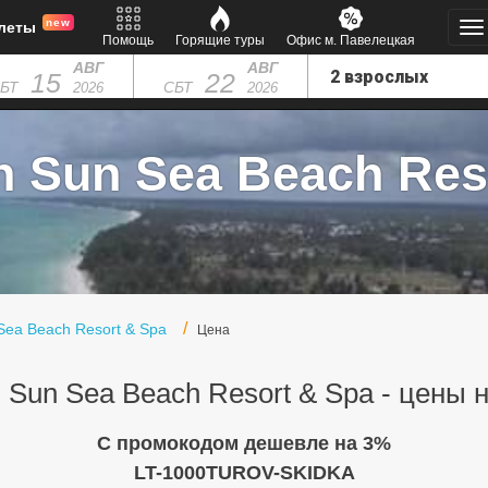
new
леты
Помощь
Горящие туры
Офис м. Павелецкая
АВГ
АВГ
15
22
БТ
СБТ
2026
2026
n Sun Sea Beach Reso
 Sea Beach Resort & Spa
Цена
n Sun Sea Beach Resort & Spa - цены 
C промокодом дешевле на 3%
LT-1000TUROV-SKIDKA