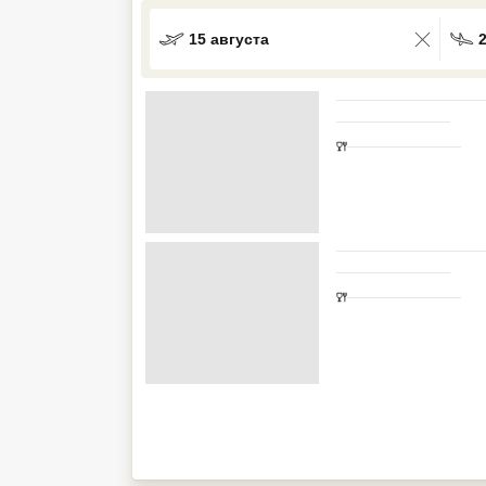
Кав Мин Воды
15 августа
Экскурсионные туры
VIP отели 5 звезд
ТОП 10 лучших отелей 5*
ТОП 10 недорогих отелей
5*
Лучшие отели 4* звезды
Недорогие отели 4*
звезды
Лучшие отели 3* звезды
Недорогие отели 3*
звезды