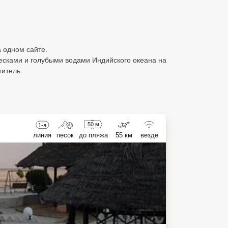
а одном сайте.
сками и голубыми водами Индийского океана на
титель.
50 м
1-я
линия
песок
до пляжа
55 км
везде