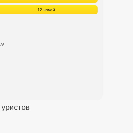
12 ночей
А!
 туристов