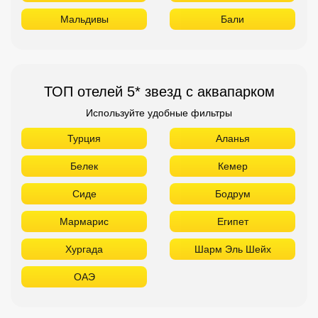
Белек
Кемер
Сиде
Бодрум
Мармарис
Египет
Хургада
Шарм Эль Шейх
ОАЭ
ТОП лучших отелей 4* звезды
Используйте удобные фильтры
Турция
Аланья
Белек
Кемер
Сиде
Бодрум