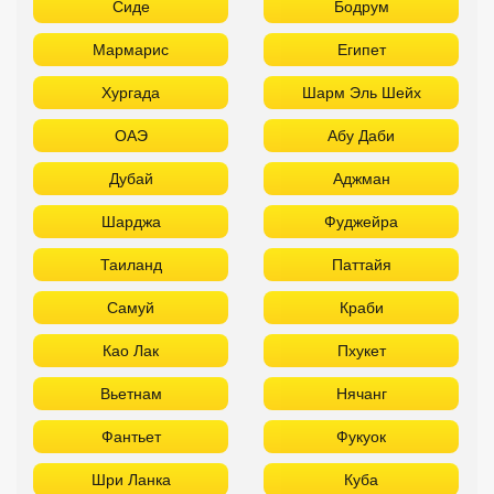
Шарджа
Фуджейра
Таиланд
Паттайя
Самуй
Краби
Као Лак
Пхукет
Вьетнам
Нячанг
Фантьет
Фукуок
Шри Ланка
Куба
Мальдивы
Бали
Забронировать в офисе:
FUN&SUN PREMIUM Павелецкая
г. Москва, м. Павелецкая