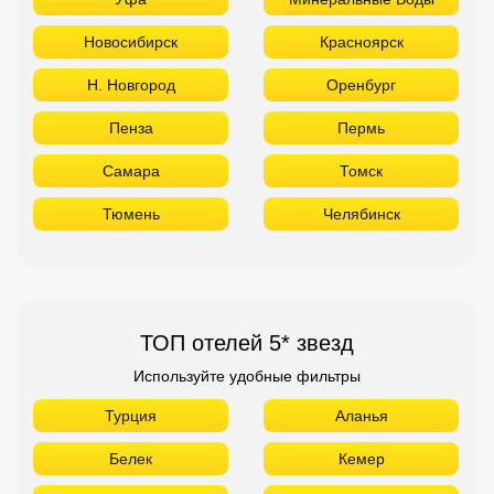
ТОП отелей 5* звезд
Используйте удобные фильтры
Турция
Аланья
Белек
Кемер
Сиде
Бодрум
Мармарис
Египет
Хургада
Шарм Эль Шейх
ОАЭ
Абу Даби
Дубай
Аджман