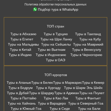
Туры в Китай
Туры во Вьетнам
Туры в Венесуэлу
Туры в Индию
Туры в Индонезию
Туры в Черногорию
Туры в ОАЭ
ТОП курортов
Туры в Аланью
Туры в Белек
Туры в Мармарис
Туры в Кемер
Туры в Бодрум
Туры в Хургаду
Туры в Шарм Эль Шейх
Туры в Дубай
Туры в Шарджу
Туры в Аджман
Туры на Пхукет
Туры в Паттайю
Туры в Као Лак
Туры в Фантьет
Туры на Хайнань
Туры в Варадеро
Туры в Северный Гоа
Туры в Южный Гоа
Туры в Сиде
Туры на Бали
Дешевые авиабилеты из Москвы
Москва - Сочи
Москва - Санкт-Петербург
Москва - Калининград
Москва - Казань
Москва - Мин. Воды
Москва - Анталья
Москва - Бодрум
Москва - Мармарис
Москва - Хургада
Москва - Бангкок
Москва - Шарм-Эль-Шейх
Москва - Пхукет
Москва - Самуи
Москва - Дубай
Москва - Шарджа
Москва - Коломбо