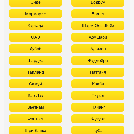
Шарджа
Фуджейра
Таиланд
Паттайя
Самуй
Краби
Као Лак
Пхукет
Вьетнам
Нячанг
Фантьет
Фукуок
Шри Ланка
Куба
Мальдивы
Бали
ТОП отелей 5* звезд с аквапарком
Используйте удобные фильтры
Турция
Аланья