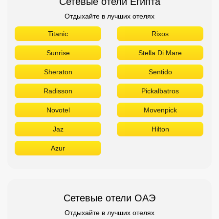
Novotel
Movenpick
Jaz
Hilton
Azur
Сетевые отели ОАЭ
Отдыхайте в лучших отелях
The Address
Sofitel
Sheraton
Rove
Ramada
Radisson
Novotel
Movenpick
Marriott
Le Meridien