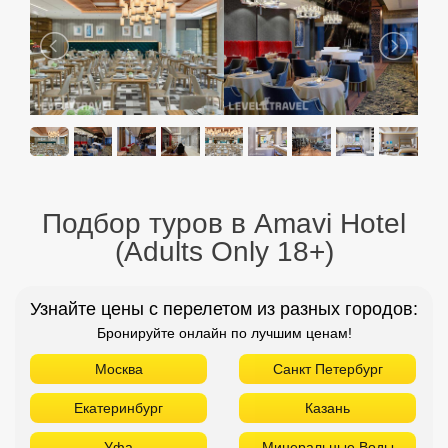
Подбор туров в Amavi Hotel
(Adults Only 18+)
Узнайте цены с перелетом из разных городов:
Бронируйте онлайн по лучшим ценам!
Москва
Санкт Петербург
Екатеринбург
Казань
Уфа
Минеральные Воды
Новосибирск
Красноярск
Н. Новгород
Оренбург
Пенза
Пермь
Самара
Томск
Тюмень
Челябинск