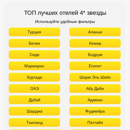
Мармарис
Египет
Хургада
Шарм Эль Шейх
ОАЭ
Абу Даби
Дубай
Аджман
Шарджа
Фуджейра
Таиланд
Паттайя
Самуй
Краби
Као Лак
Пхукет
Вьетнам
Нячанг
Фантьет
Фукуок
Шри Ланка
Куба