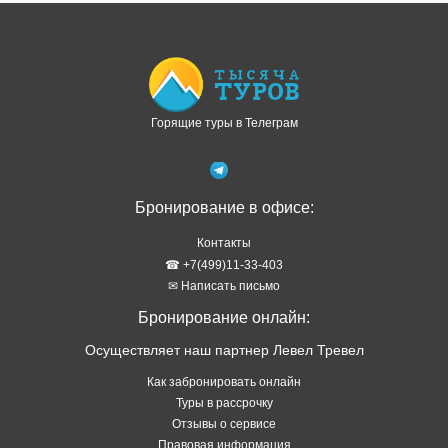
Бронирование в офисе:
Контакты
☎ +7(499)11-33-403
✉ Написать письмо
Бронирование онлайн:
Осуществляет наш партнер Левел Тревел
Как забронировать онлайн
Туры в рассрочку
Отзывы о сервисе
Правовая информация
Политика обработки персональных данных
Подбор тура в WhatsApp
ТОП стран
Туры в Абхазию
Туры в Турцию
Туры в Таиланд
Туры в Египет
Туры на Шри Ланку
Туры на Кубу
Туры на Мальдивы
Туры на Сейшелы
Туры на Маврикий