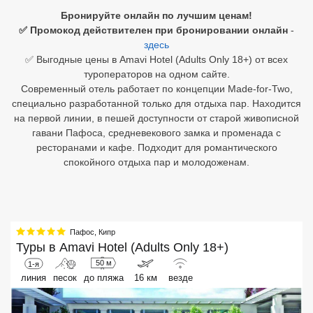
Бронируйте онлайн по лучшим ценам!
Египет
✅ Промокод действителен при бронировании онлайн
-
здесь
Куба
✅ Выгодные цены в Amavi Hotel (Adults Only 18+) от всех
туроператоров на одном сайте.
Шри Ланка
Современный отель работает по концепции Made-for-Two,
специально разработанной только для отдыха пар. Находится
Бали
на первой линии, в пешей доступности от старой живописной
гавани Пафоса, средневекового замка и променада с
Вьетнам
ресторанами и кафе. Подходит для романтического
спокойного отдыха пар и молодоженам.
Хайнань
Северный Гоа
Южный Гоа
Пафос
,
Кипр
Туры в
Amavi Hotel (Adults Only 18+)
Занзибар
50 м
1-я
Абхазия
линия
песок
до пляжа
16 км
везде
Большой Сочи