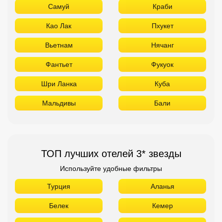
Мальдивы
Бали
ТОП лучших отелей 3* звезды
Используйте удобные фильтры
Турция
Аланья
Белек
Кемер
Сиде
Бодрум
Мармарис
Египет
Хургада
Шарм Эль Шейх
ОАЭ
Абу Даби
Дубай
Аджман