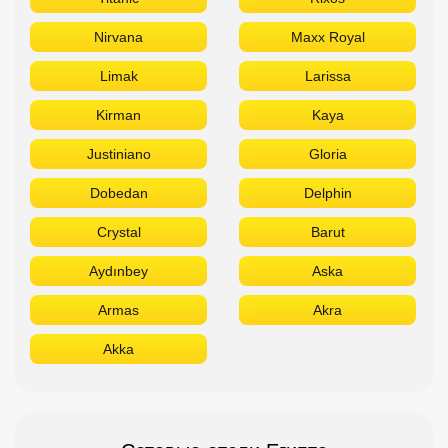
Crystal
Barut
Aydınbey
Aska
Armas
Akra
Akka
Сетевые отели Египта
Отдыхайте в лучших отелях
Titanic
Rixos
Sunrise
Stella Di Mare
Sheraton
Sentido
Radisson
Pickalbatros