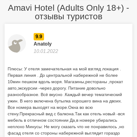
Плюсы: У отеля замечательная на мой взгляд локация .
Первая линия . До центральной набережной не более
10мин пешком вдоль моря. Магазины,рестораны ,прокат
авто,экскурсии -через дорогу. Питание довольно
разнообразное. Всё вкусно .Каждый вечер тематический
ужин. В него включена бутылка хорошего вина на двоих.
Все номера выходят на море.Окна во всю
стену.Прекрасный вид с балкона.Так как отель новый -вся
мебель в отличном состоянии Да,в номере убирались
неплохо Минусы: Не могу сказать что не понравилось ,но
фасад отеля со стороны набережной выглядит гораздо
лучше чем со стороны главного входа с шоссе
Отдыхайте с друзьями:
Поделитесь с ними
найденным туром.
Об отеле Amavi Hotel (Adults Only