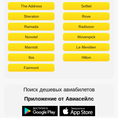
Ibis
Hilton
Fairmont
Поиск дешевых авиабилетов
Приложение от Авиасейлс
Доступно в
Загрузите в
Горящие туры в Телеграм