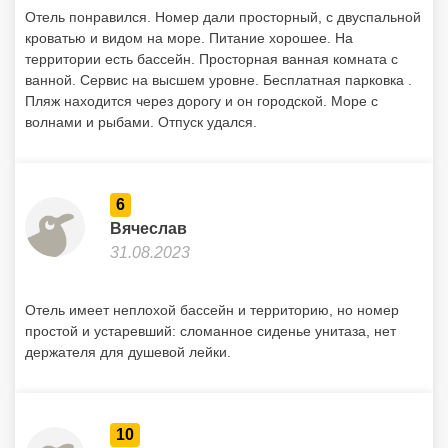
6
Вячеслав
31.08.2023
Отель имеет неплохой бассейн и территорию, но номер
простой и устаревший: сломанное сиденье унитаза, нет
держателя для душевой лейки.
10
Арсений
13.08.2023
Персонал отеля вежливый и гостеприимный, номера
комфортные с видом на море, еда хорошая. Понравились
ночные концерты греческой музыки. Рядом небольшие
пляжи и причал, но вода не самая чистая. Бассейн с видом
на море понравился больше, хотя там было много детей.