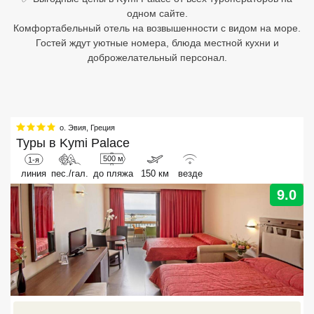
одном сайте.
Египет
Комфортабельный отель на возвышенности с видом на море.
Гостей ждут уютные номера, блюда местной кухни и
Куба
доброжелательный персонал.
Шри Ланка
Бали
о. Эвия
,
Греция
Вьетнам
Туры в
Kymi Palace
500 м
1-я
Хайнань
линия
пес./гал.
до пляжа
150 км
везде
9.0
Северный Гоа
Южный Гоа
Занзибар
Абхазия
Большой Сочи