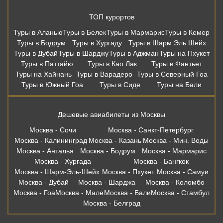
Дешевые авиабилеты из Москвы
Москва - Сочи
Москва - Санкт-Петербург
Москва - Калининград
Москва - Казань
Москва - Мин. Воды
Москва - Анталья
Москва - Бодрум
Москва - Мармарис
Москва - Хургада
Москва - Бангкок
Москва - Шарм-Эль-Шейх
Москва - Пхукет
Москва - Самуи
Москва - Дубай
Москва - Шарджа
Москва - Коломбо
Москва - Гоа
Москва - Мале
Москва - Бали
Москва - Стамбул
Москва - Белград
Вся информация, размещённая на сайте, носит информационный
характер и не является публичной офертой. Правила и условия
предоставления услуг в отелях, в том числе концепция питания,
описанные на сайте, могут изменяться по решению администрации
отелей. Копирование материалов без письменного согласия
запрещено. Бронирование в офисе осуществляет: ООО «Правильный
Выбор» ИНН 6165191372, ОГРН 1146196111280 115054, г. Москва,
Зацепский Вал, 14 оф 208. Онлвйн бронирование осуществляет. Наш
партнер: ООО «Левел Тревел» ИНН 7716697924 ОГРН 1117746723808
121205, г. Москва, территория Инновационного центра «Сколково», ул.
Нобеля д.7, этаж 2, офис 26