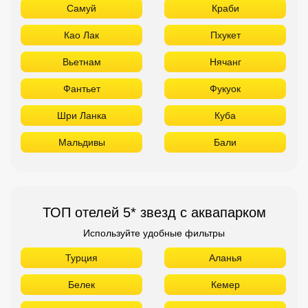
Мальдивы
Бали
ТОП отелей 5* звезд с аквапарком
Используйте удобные фильтры
Турция
Аланья
Белек
Кемер
Сиде
Бодрум
Мармарис
Египет
Хургада
Шарм Эль Шейх
ОАЭ