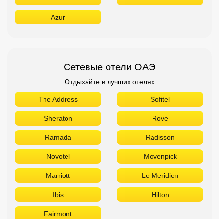
The Address
Sofitel
Sheraton
Rove
Ramada
Radisson
Novotel
Movenpick
Marriott
Le Meridien
Ibis
Hilton
Fairmont
Поиск дешевых авиабилетов
Приложение от Авиасейлс
Доступно в
Загрузите в