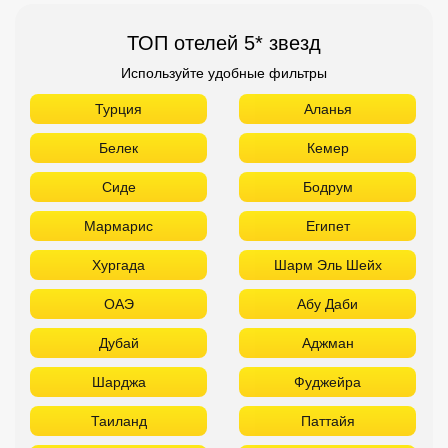
Мармарис
Египет
Хургада
Шарм Эль Шейх
ОАЭ
Абу Даби
Дубай
Аджман
Шарджа
Фуджейра
Таиланд
Паттайя
Самуй
Краби
Као Лак
Пхукет
Вьетнам
Нячанг
Фантьет
Фукуок
Шри Ланка
Куба