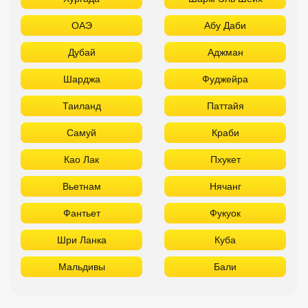
Као Лак
Пхукет
Вьетнам
Нячанг
Фантьет
Фукуок
Шри Ланка
Куба
Мальдивы
Бали
ТОП лучших отелей 3* звезды
Используйте удобные фильтры
Турция
Аланья
Белек
Кемер
Сиде
Бодрум