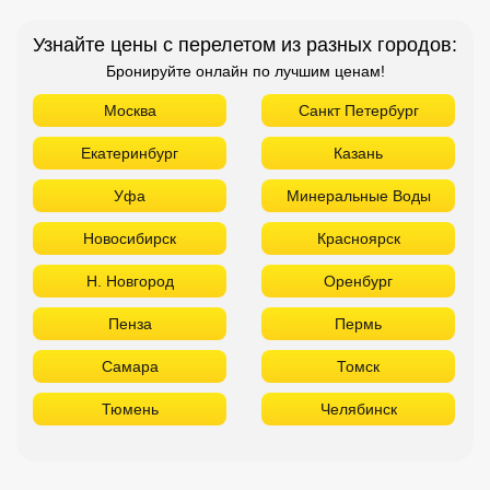
Новосибирск
Красноярск
Н. Новгород
Оренбург
Пенза
Пермь
Самара
Томск
Тюмень
Челябинск
ТОП отелей 5* звезд
Используйте удобные фильтры
Турция
Аланья
Белек
Кемер
Сиде
Бодрум