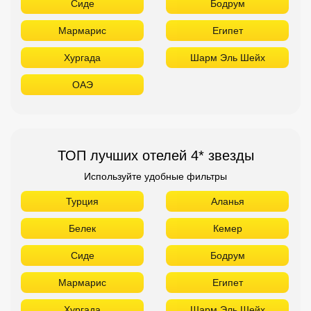
ТОП лучших отелей 4* звезды
Используйте удобные фильтры
Турция
Аланья
Белек
Кемер
Сиде
Бодрум
Мармарис
Египет
Хургада
Шарм Эль Шейх
ОАЭ
Абу Даби
Дубай
Аджман
Шарджа
Фуджейра
Таиланд
Паттайя
Самуй
Краби