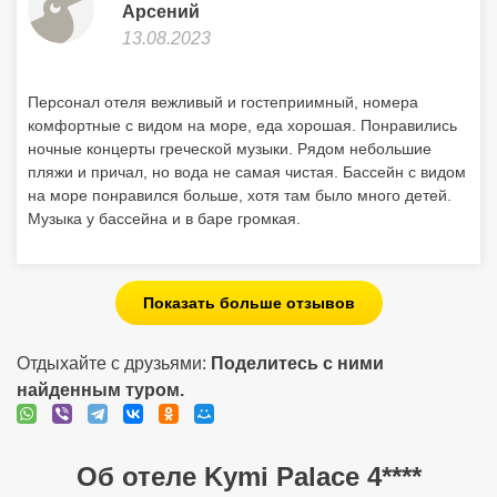
Музыка у бассейна и в баре громкая.
Показать больше отзывов
Отдыхайте с друзьями:
Поделитесь с ними
найденным туром.
Об отеле Kymi Palace 4****
Расположен: в 700 м от порта Кими, в 90 км от Халкиды, в 150
км от аэропорта «Эл. Венизелос», магазины, таверны, бары в
300 м. Состоит из нескольких зданий. Всего 63 номера. Пляж:
общественный песчано-галечный в 500 м от отеля (1
береговая линия), через дорогу. Зонты и лежаки платно.
Номер телефона: +302222 022500. Адрес: Greece, Evia, Kimi,
Kymi Beach. Заселение с 14:00 Выезд до 12:00