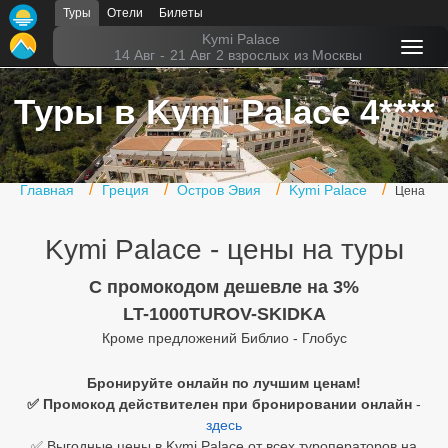
Туры
Отели
Билеты
Главная
Kymi Palace
14 Авг
-
21 Авг
2 взрослых
из Москвы
Горящие туры
Туры в Kymi Palace 4****
Туры в Турцию
Туры в Египет
Главная
Греция
Остров Эвия
Kymi Palace
Цена
Туры в ОАЭ
Kymi Palace - цены на туры
Офис г. Москва
Помощь
C промокодом дешевле на 3%
LT-1000TUROV-SKIDKA
Подборки отелей
Кроме предложений Библио - Глобус
Турция
Бронируйте онлайн по лучшим ценам!
✅ Промокод действителен при бронировании онлайн
-
Таиланд
здесь
ОАЭ
✅ Выгодные цены в Kymi Palace от всех туроператоров на