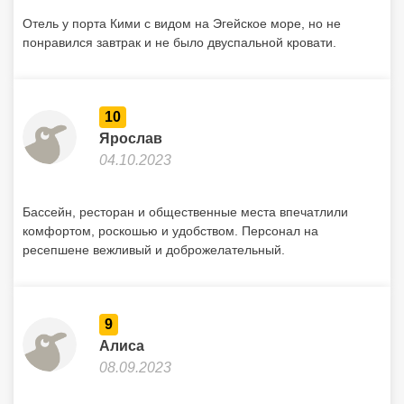
Бассейн, ресторан и общественные места впечатлили
комфортом, роскошью и удобством. Персонал на
ресепшене вежливый и доброжелательный.
9
Алиса
08.09.2023
Отель понравился. Номер дали просторный, с двуспальной
кроватью и видом на море. Питание хорошее. На
территории есть бассейн. Просторная ванная комната с
ванной. Сервис на высшем уровне. Бесплатная парковка .
Пляж находится через дорогу и он городской. Море с
волнами и рыбами. Отпуск удался.