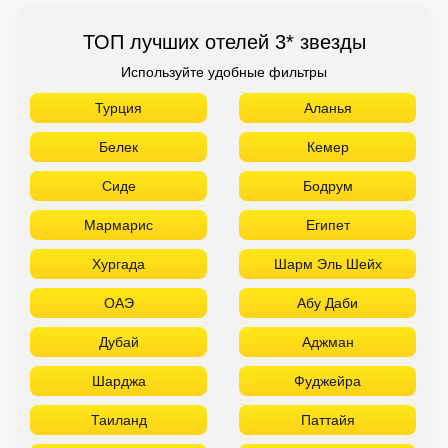
Мармарис
Египет
Хургада
Шарм Эль Шейх
ОАЭ
Абу Даби
Дубай
Аджман
Шарджа
Фуджейра
Таиланд
Паттайя
Самуй
Краби
Као Лак
Пхукет
Вьетнам
Нячанг
Фантьет
Фукуок
Шри Ланка
Куба