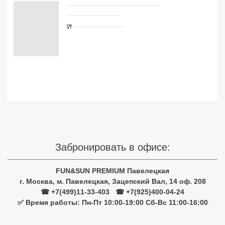
Сетевые отели Турции
Сетевые отели Египта
Забронировать в офисе:
Сетевые отели ОАЭ
Сетевые отели Таиланда
FUN&SUN PREMIUM Павелецкая
г. Москва, м. Павелецкая, Зацепский Вал, 14 оф. 208
☎ +7(499)11-33-403
|
☎ +7(925)400-04-24
Сетевые отели Шри Ланки
✅ Время работы: Пн-Пт 10:00-19:00 Сб-Вс 11:00-16:00
Узнайте цены на туры с
Сетевые отели Вьетнама
авиаперелетом из Москвы
Сетевые отели Мальдив
Сетевые отели Бали
Туры на двоих взрослых
Сетевые отели Сейшел
7 ночей
8 ночей
Сетевые отели Маврикия
9 ночей
10 ночей