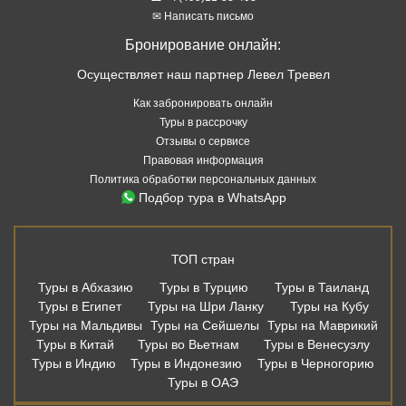
Политика обработки персональных данных
Подбор тура в WhatsApp
ТОП стран
Туры в Абхазию
Туры в Турцию
Туры в Таиланд
Туры в Египет
Туры на Шри Ланку
Туры на Кубу
Туры на Мальдивы
Туры на Сейшелы
Туры на Маврикий
Туры в Китай
Туры во Вьетнам
Туры в Венесуэлу
Туры в Индию
Туры в Индонезию
Туры в Черногорию
Туры в ОАЭ
ТОП курортов
Туры в Аланью
Туры в Белек
Туры в Мармарис
Туры в Кемер
Туры в Бодрум
Туры в Хургаду
Туры в Шарм Эль Шейх
Туры в Дубай
Туры в Шарджу
Туры в Аджман
Туры на Пхукет
Туры в Паттайю
Туры в Као Лак
Туры в Фантьет
Туры на Хайнань
Туры в Варадеро
Туры в Северный Гоа
Туры в Южный Гоа
Туры в Сиде
Туры на Бали