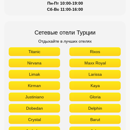
Nirvana
Maxx Royal
Limak
Larissa
Kirman
Kaya
Justiniano
Gloria
Dobedan
Delphin
Crystal
Barut
Aydınbey
Aska
Armas
Akra
Akka
Сетевые отели Египта