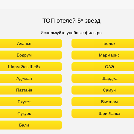
ТОП отелей 5* звезд
Используйте удобные фильтры
Аланья
Белек
Бодрум
Мармарис
Шарм Эль Шейх
ОАЭ
Аджман
Шарджа
Паттайя
Самуй
Пхукет
Вьетнам
Фукуок
Шри Ланка
Бали