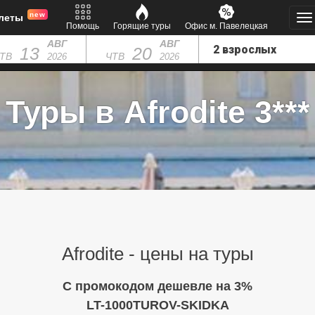
new
леты
Помощь
Горящие туры
Офис м. Павелецкая
АВГ
АВГ
13
20
ТВ
ЧТВ
2026
2026
Туры в Afrodite 3***
Afrodite - цены на туры
C промокодом дешевле на 3%
LT-1000TUROV-SKIDKA