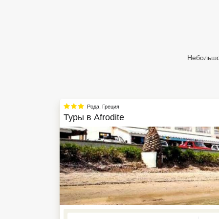
Египет
Куба
Шри Ланка
Небольшо
Бали
Вьетнам
Рода
,
Греция
Хайнань
Туры в
Afrodite
Северный Гоа
Южный Гоа
Занзибар
Абхазия
Большой Сочи