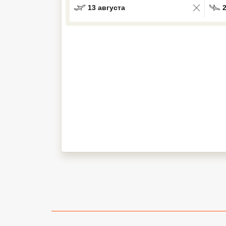
13 августа
Кав Мин Воды
Экскурсионные туры
VIP отели 5 звезд
ТОП 10 лучших отелей 5*
ТОП 10 недорогих отелей
5*
Лучшие отели 4* звезды
Недорогие отели 4*
звезды
Лучшие отели 3* звезды
Недорогие отели 3*
звезды