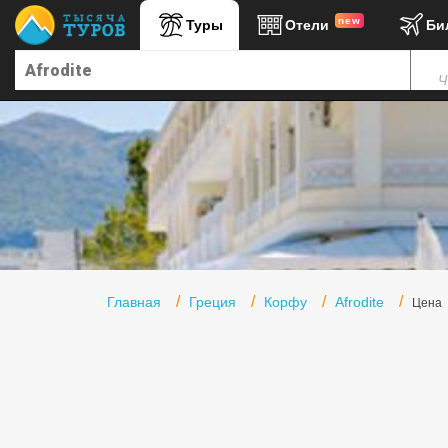
new
Туры
Отели
Би
Главная
Ч
Горящие туры
Туры в Турцию
Туры в Египет
Туры в ОАЭ
Офис г. Москва
Помощь
Главная
Греция
Корфу
Afrodite
Цена
Подборки отелей
Турция
Таиланд
ОАЭ