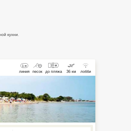
ой кухни.
10 м
1-я
линия
песок
до пляжа
36 км
лобби
ed , press Down to open the menu,