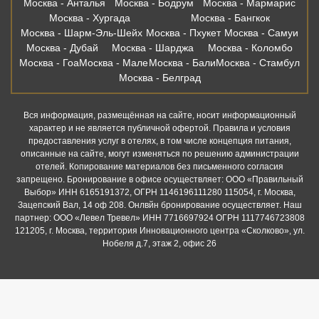
Москва - Анталья
Москва - Бодрум
Москва - Мармарис
Москва - Хургада
Москва - Бангкок
Москва - Шарм-Эль-Шейх
Москва - Пхукет
Москва - Самуи
Москва - Дубай
Москва - Шарджа
Москва - Коломбо
Москва - Гоа
Москва - Мале
Москва - Бали
Москва - Стамбул
Москва - Белград
Вся информация, размещённая на сайте, носит информационный
характер и не является публичной офертой. Правила и условия
предоставления услуг в отелях, в том числе концепция питания,
описанные на сайте, могут изменяться по решению администрации
отелей. Копирование материалов без письменного согласия
запрещено. Бронирование в офисе осуществляет: ООО «Правильный
Выбор» ИНН 6165191372, ОГРН 1146196111280 115054, г. Москва,
Зацепский Вал, 14 оф 208. Онлвйн бронирование осуществляет. Наш
партнер: ООО «Левел Тревел» ИНН 7716697924 ОГРН 1117746723808
121205, г. Москва, территория Инновационного центра «Сколково», ул.
Нобеля д.7, этаж 2, офис 26