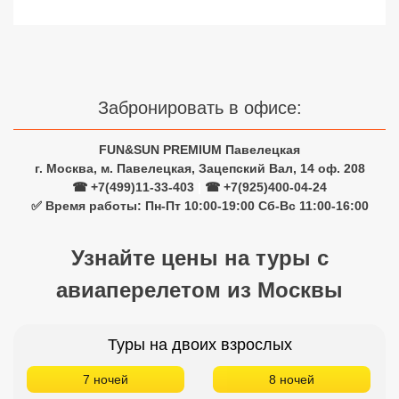
Сетевые отели Турции
Сетевые отели Египта
Сетевые отели ОАЭ
Забронировать в офисе:
Сетевые отели Таиланда
FUN&SUN PREMIUM Павелецкая
г. Москва, м. Павелецкая, Зацепский Вал, 14 оф. 208
Сетевые отели Шри Ланки
☎ +7(499)11-33-403
|
☎ +7(925)400-04-24
✅ Время работы: Пн-Пт 10:00-19:00 Сб-Вс 11:00-16:00
Сетевые отели Вьетнама
Узнайте цены на туры с
авиаперелетом из Москвы
Сетевые отели Мальдив
Сетевые отели Бали
Туры на двоих взрослых
Сетевые отели Сейшел
7 ночей
8 ночей
Сетевые отели Маврикия