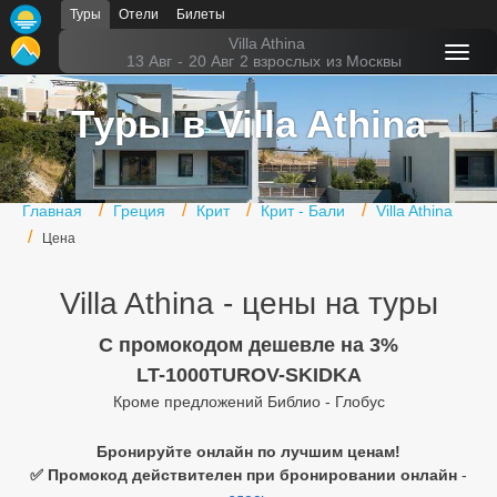
Туры
Отели
Билеты
Главная
Villa Athina
13 Авг
-
20 Авг
2 взрослых
из Москвы
Горящие туры
Туры в Villa Athina
Туры в Турцию
Туры в Египет
Главная
Греция
Крит
Крит - Бали
Villa Athina
Туры в ОАЭ
Цена
Офис г. Москва
Villa Athina - цены на туры
Помощь
C промокодом дешевле на 3%
Подборки отелей
LT-1000TUROV-SKIDKA
Кроме предложений Библио - Глобус
Турция
Таиланд
Бронируйте онлайн по лучшим ценам!
✅ Промокод действителен при бронировании онлайн
-
ОАЭ