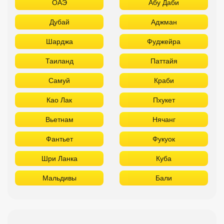
ОАЭ
Абу Даби
Дубай
Аджман
Шарджа
Фуджейра
Таиланд
Паттайя
Самуй
Краби
Као Лак
Пхукет
Вьетнам
Нячанг
Фантьет
Фукуок
Шри Ланка
Куба
Мальдивы
Бали