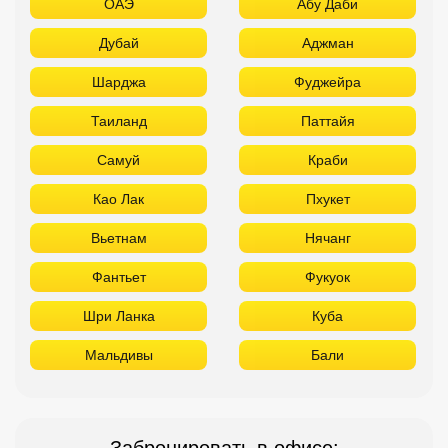
ОАЭ
Абу Даби
Дубай
Аджман
Шарджа
Фуджейра
Таиланд
Паттайя
Самуй
Краби
Као Лак
Пхукет
Вьетнам
Нячанг
Фантьет
Фукуок
Шри Ланка
Куба
Мальдивы
Бали