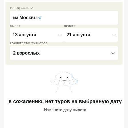
Кав Мин Воды
ГОРОД ВЫЛЕТА
из
Москвы
Экскурсионные туры
ВЫЛЕТ
ПРИЛЕТ
VIP отели 5 звезд
13 августа
21 августа
ТОП 10 лучших отелей 5*
КОЛИЧЕСТВО ТУРИСТОВ
2 взрослых
ТОП 10 недорогих отелей
5*
Лучшие отели 4* звезды
Недорогие отели 4*
звезды
К сожалению, нет туров
на выбранную дату
Лучшие отели 3* звезды
Измените дату вылета
Недорогие отели 3*
звезды