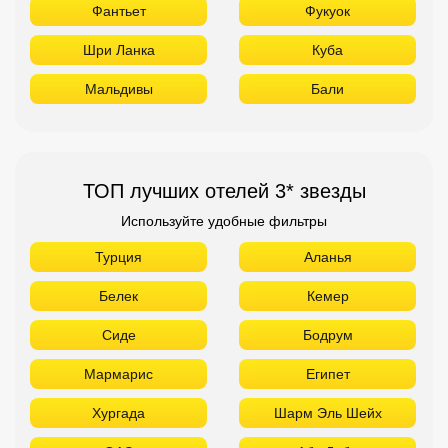
Фантьет
Фукуок
Шри Ланка
Куба
Мальдивы
Бали
ТОП лучших отелей 3* звезды
Используйте удобные фильтры
Турция
Аланья
Белек
Кемер
Сиде
Бодрум
Мармарис
Египет
Хургада
Шарм Эль Шейх