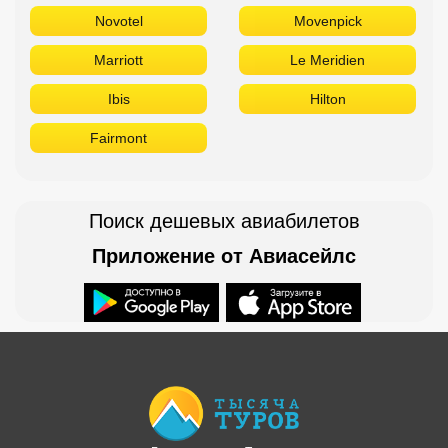
Novotel
Movenpick
Marriott
Le Meridien
Ibis
Hilton
Fairmont
Поиск дешевых авиабилетов
Приложение от Авиасейлс
Доступно в
Загрузите в