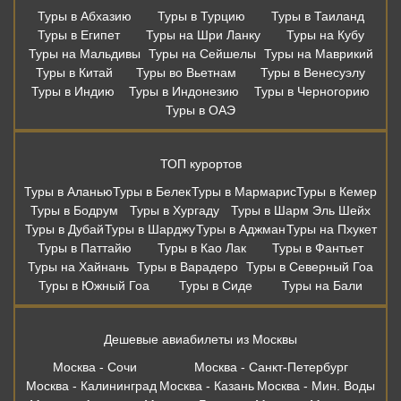
Туры в Абхазию
Туры в Турцию
Туры в Таиланд
Туры в Египет
Туры на Шри Ланку
Туры на Кубу
Туры на Мальдивы
Туры на Сейшелы
Туры на Маврикий
Туры в Китай
Туры во Вьетнам
Туры в Венесуэлу
Туры в Индию
Туры в Индонезию
Туры в Черногорию
Туры в ОАЭ
ТОП курортов
Туры в Аланью
Туры в Белек
Туры в Мармарис
Туры в Кемер
Туры в Бодрум
Туры в Хургаду
Туры в Шарм Эль Шейх
Туры в Дубай
Туры в Шарджу
Туры в Аджман
Туры на Пхукет
Туры в Паттайю
Туры в Као Лак
Туры в Фантьет
Туры на Хайнань
Туры в Варадеро
Туры в Северный Гоа
Туры в Южный Гоа
Туры в Сиде
Туры на Бали
Дешевые авиабилеты из Москвы
Москва - Сочи
Москва - Санкт-Петербург
Москва - Калининград
Москва - Казань
Москва - Мин. Воды