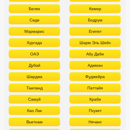
Белек
Кемер
Сиде
Бодрум
Мармарис
Египет
Хургада
Шарм Эль Шейх
ОАЭ
Абу Даби
Дубай
Аджман
Шарджа
Фуджейра
Таиланд
Паттайя
Самуй
Краби
Као Лак
Пхукет
Вьетнам
Нячанг