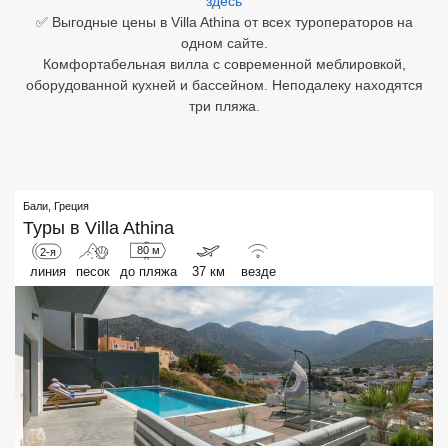
здесь
✅ Выгодные цены в Villa Athina от всех туроператоров на
Египет
одном сайте.
Комфортабельная вилла с современной меблировкой,
Куба
оборудованной кухней и бассейном. Неподалеку находятся
три пляжа.
Шри Ланка
Бали
Вьетнам
Бали
,
Греция
Туры в
Villa Athina
Хайнань
80 м
2-я
линия
песок
до пляжа
37 км
везде
Северный Гоа
Южный Гоа
Занзибар
Абхазия
Большой Сочи