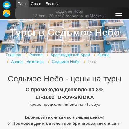
Туры
Отели
Билеты
Главная
Седьмое Небо
13 Авг
-
20 Авг
2 взрослых
из Москвы
Горящие туры
Туры в Седьмое Небо
Туры в Турцию
Туры в Египет
Главная
Россия
Краснодарский Край
Анапа
Туры в ОАЭ
Анапа - Витязево
Седьмое Небо
Цена
Офис г. Москва
Седьмое Небо - цены на туры
Помощь
C промокодом дешевле на 3%
Подборки отелей
LT-1000TUROV-SKIDKA
Кроме предложений Библио - Глобус
Турция
Таиланд
Бронируйте онлайн по лучшим ценам!
✅ Промокод действителен при бронировании онлайн
-
ОАЭ