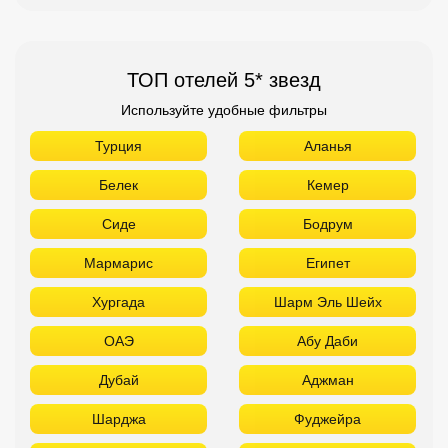
ТОП отелей 5* звезд
Используйте удобные фильтры
Турция
Аланья
Белек
Кемер
Сиде
Бодрум
Мармарис
Египет
Хургада
Шарм Эль Шейх
ОАЭ
Абу Даби
Дубай
Аджман
Шарджа
Фуджейра