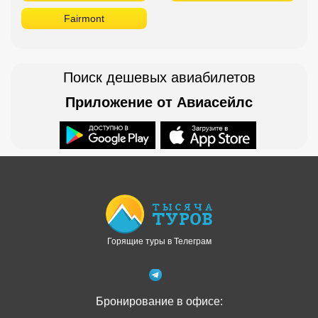
Fairmont
Поиск дешевых авиабилетов
Приложение от Авиасейлс
Доступно в
Загрузите в
Горящие туры в Телеграм
Бронирование в офисе: