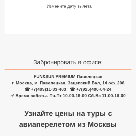
Измените дату вылета
Сетевые отели Турции
Сетевые отели Египта
Сетевые отели ОАЭ
Сетевые отели Таиланда
Сетевые отели Шри Ланки
Забронировать в офисе:
FUN&SUN PREMIUM Павелецкая
Сетевые отели Вьетнама
г. Москва, м. Павелецкая, Зацепский Вал, 14 оф. 208
☎ +7(499)11-33-403
|
☎ +7(925)400-04-24
✅ Время работы: Пн-Пт 10:00-19:00 Сб-Вс 11:00-16:00
Сетевые отели Мальдив
Сетевые отели Бали
Узнайте цены на туры с
Сетевые отели Сейшел
авиаперелетом из Москвы
Сетевые отели Маврикия