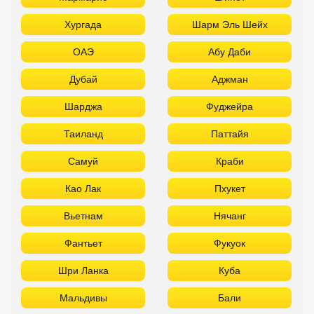
Хургада
Шарм Эль Шейх
ОАЭ
Абу Даби
Дубай
Аджман
Шарджа
Фуджейра
Таиланд
Паттайя
Самуй
Краби
Као Лак
Пхукет
Вьетнам
Нячанг
Фантьет
Фукуок
Шри Ланка
Куба
Мальдивы
Бали