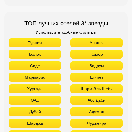
ТОП лучших отелей 3* звезды
Используйте удобные фильтры
Турция
Аланья
Белек
Кемер
Сиде
Бодрум
Мармарис
Египет
Хургада
Шарм Эль Шейх
ОАЭ
Абу Даби
Дубай
Аджман
Шарджа
Фуджейра