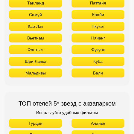
Таиланд
Паттайя
Самуй
Краби
Као Лак
Пхукет
Вьетнам
Нячанг
Фантьет
Фукуок
Шри Ланка
Куба
Мальдивы
Бали
ТОП отелей 5* звезд с аквапарком
Используйте удобные фильтры
Турция
Аланья