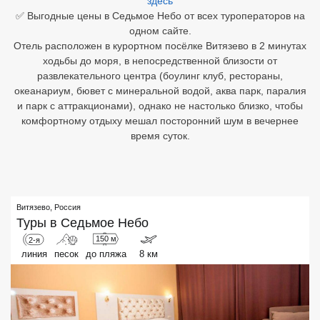
здесь
✅ Выгодные цены в Седьмое Небо от всех туроператоров на
Египет
одном сайте.
Отель расположен в курортном посёлке Витязево в 2 минутах
Куба
ходьбы до моря, в непосредственной близости от
развлекательного центра (боулинг клуб, рестораны,
Шри Ланка
океанариум, бювет с минеральной водой, аква парк, паралия
и парк с аттракционами), однако не настолько близко, чтобы
Бали
комфортному отдыху мешал посторонний шум в вечернее
время суток.
Вьетнам
Хайнань
Северный Гоа
Витязево
,
Россия
Туры в
Седьмое Небо
Южный Гоа
150 м
2-я
линия
песок
до пляжа
8 км
Занзибар
Абхазия
Большой Сочи