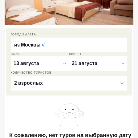
Кав Мин Воды
Экскурсионные туры
VIP отели 5 звезд
ГОРОД ВЫЛЕТА
из
Москвы
ТОП 10 лучших отелей 5*
ВЫЛЕТ
ПРИЛЕТ
13 августа
21 августа
ТОП 10 недорогих отелей
5*
КОЛИЧЕСТВО ТУРИСТОВ
Лучшие отели 4* звезды
2 взрослых
Недорогие отели 4*
звезды
Лучшие отели 3* звезды
Недорогие отели 3*
звезды
К сожалению, нет туров
на выбранную дату