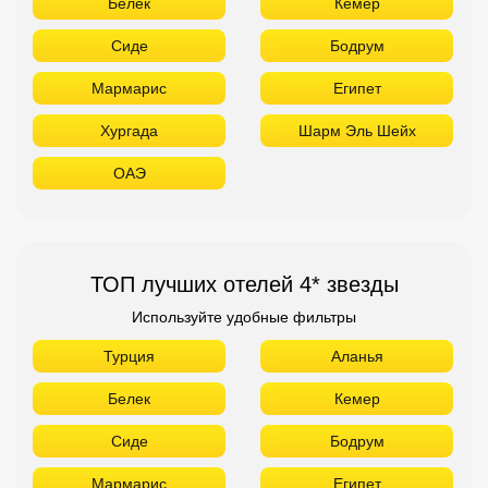
Белек
Кемер
Сиде
Бодрум
Мармарис
Египет
Хургада
Шарм Эль Шейх
ОАЭ
ТОП лучших отелей 4* звезды
Используйте удобные фильтры
Турция
Аланья
Белек
Кемер
Сиде
Бодрум
Мармарис
Египет