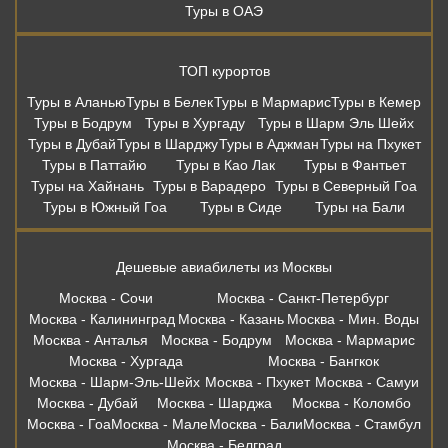
Туры в ОАЭ
ТОП курортов
Туры в Аланью
Туры в Белек
Туры в Мармарис
Туры в Кемер
Туры в Бодрум
Туры в Хургаду
Туры в Шарм Эль Шейх
Туры в Дубай
Туры в Шарджу
Туры в Аджман
Туры на Пхукет
Туры в Паттайю
Туры в Као Лак
Туры в Фантьет
Туры на Хайнань
Туры в Варадеро
Туры в Северный Гоа
Туры в Южный Гоа
Туры в Сиде
Туры на Бали
Дешевые авиабилеты из Москвы
Москва - Сочи
Москва - Санкт-Петербург
Москва - Калининград
Москва - Казань
Москва - Мин. Воды
Москва - Анталья
Москва - Бодрум
Москва - Мармарис
Москва - Хургада
Москва - Бангкок
Москва - Шарм-Эль-Шейх
Москва - Пхукет
Москва - Самуи
Москва - Дубай
Москва - Шарджа
Москва - Коломбо
Москва - Гоа
Москва - Мале
Москва - Бали
Москва - Стамбул
Москва - Белград