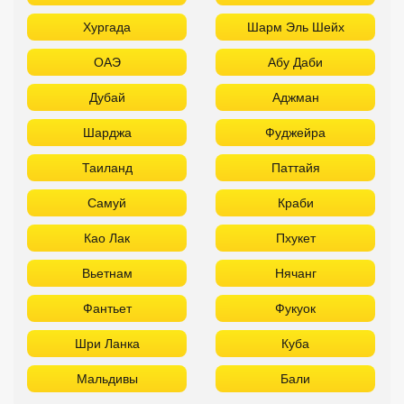
Хургада
Шарм Эль Шейх
ОАЭ
Абу Даби
Дубай
Аджман
Шарджа
Фуджейра
Таиланд
Паттайя
Самуй
Краби
Као Лак
Пхукет
Вьетнам
Нячанг
Фантьет
Фукуок
Шри Ланка
Куба
Мальдивы
Бали