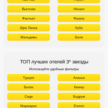
Вьетнам
Нячанг
Фантьет
Фукуок
Шри Ланка
Куба
Мальдивы
Бали
ТОП лучших отелей 3* звезды
Используйте удобные фильтры
Турция
Аланья
Белек
Кемер
Сиде
Бодрум
Мармарис
Египет