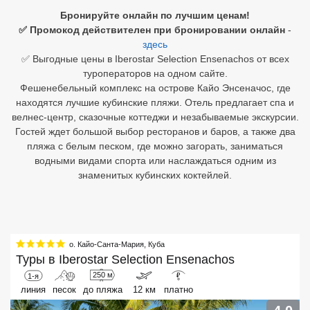
Бронируйте онлайн по лучшим ценам!
Египет
✅ Промокод действителен при бронировании онлайн
-
здесь
Куба
✅ Выгодные цены в Iberostar Selection Ensenachos от всех
туроператоров на одном сайте.
Шри Ланка
Фешенебельный комплекс на острове Кайо Энсеначос, где
находятся лучшие кубинские пляжи. Отель предлагает спа и
Бали
велнес-центр, сказочные коттеджи и незабываемые экскурсии.
Гостей ждет большой выбор ресторанов и баров, а также два
Вьетнам
пляжа с белым песком, где можно загорать, заниматься
водными видами спорта или наслаждаться одним из
Хайнань
знаменитых кубинских коктейлей.
Северный Гоа
Южный Гоа
о. Кайо-Санта-Мария
,
Куба
Занзибар
Туры в
Iberostar Selection Ensenachos
Абхазия
250 м
1-я
₽
линия
песок
до пляжа
12 км
платно
Большой Сочи