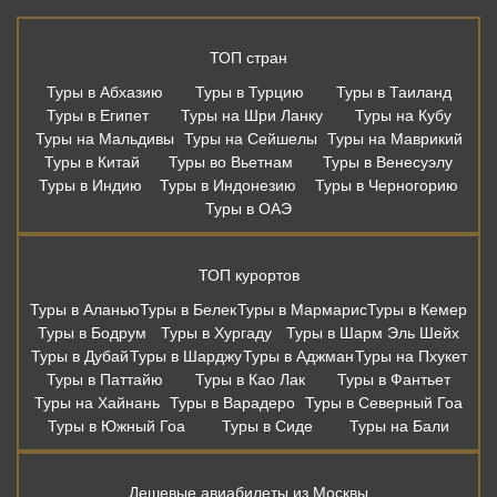
ТОП стран
Туры в Абхазию
Туры в Турцию
Туры в Таиланд
Туры в Египет
Туры на Шри Ланку
Туры на Кубу
Туры на Мальдивы
Туры на Сейшелы
Туры на Маврикий
Туры в Китай
Туры во Вьетнам
Туры в Венесуэлу
Туры в Индию
Туры в Индонезию
Туры в Черногорию
Туры в ОАЭ
ТОП курортов
Туры в Аланью
Туры в Белек
Туры в Мармарис
Туры в Кемер
Туры в Бодрум
Туры в Хургаду
Туры в Шарм Эль Шейх
Туры в Дубай
Туры в Шарджу
Туры в Аджман
Туры на Пхукет
Туры в Паттайю
Туры в Као Лак
Туры в Фантьет
Туры на Хайнань
Туры в Варадеро
Туры в Северный Гоа
Туры в Южный Гоа
Туры в Сиде
Туры на Бали
Дешевые авиабилеты из Москвы