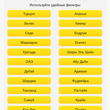
Используйте удобные фильтры
Турция
Аланья
Белек
Кемер
Сиде
Бодрум
Мармарис
Египет
Хургада
Шарм Эль Шейх
ОАЭ
Абу Даби
Дубай
Аджман
Шарджа
Фуджейра
Таиланд
Паттайя
Самуй
Краби
Као Лак
Пхукет