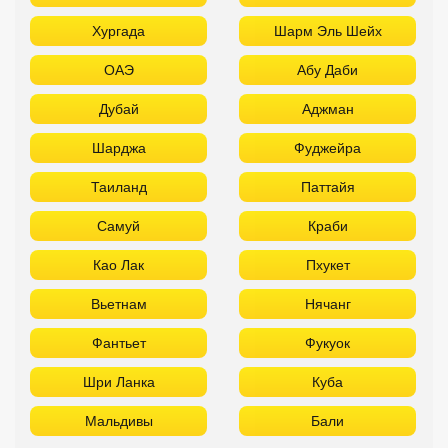
Хургада
Шарм Эль Шейх
ОАЭ
Абу Даби
Дубай
Аджман
Шарджа
Фуджейра
Таиланд
Паттайя
Самуй
Краби
Као Лак
Пхукет
Вьетнам
Нячанг
Фантьет
Фукуок
Шри Ланка
Куба
Мальдивы
Бали