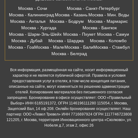
Москва - Сочи
Москва - Санкт-Петербург
Москва - Калининград
Москва - Казань
Москва - Мин. Воды
Москва - Анталья
Москва - Бодрум
Москва - Мармарис
Москва - Хургада
Москва - Бангкок
Москва - Шарм-Эль-Шейх
Москва - Пхукет
Москва - Самуи
Москва - Дубай
Москва - Шарджа
Москва - Коломбо
Москва - Гоа
Москва - Мале
Москва - Бали
Москва - Стамбул
Москва - Белград
Вся информация, размещённая на сайте, носит информационный
характер и не является публичной офертой. Правила и условия
предоставления услуг в отелях, в том числе концепция питания,
описанные на сайте, могут изменяться по решению администрации
отелей. Копирование материалов без письменного согласия
запрещено. Бронирование в офисе осуществляет: ООО «Правильный
Выбор» ИНН 6165191372, ОГРН 1146196111280 115054, г. Москва,
Зацепский Вал, 14 оф 208. Онлвйн бронирование осуществляет. Наш
партнер: ООО «Левел Тревел» ИНН 7716697924 ОГРН 1117746723808
121205, г. Москва, территория Инновационного центра «Сколково», ул.
Нобеля д.7, этаж 2, офис 26