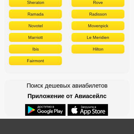
Sheraton
Rove
Ramada
Radisson
Novotel
Movenpick
Marriott
Le Meridien
Ibis
Hilton
Fairmont
Поиск дешевых авиабилетов
Приложение от Авиасейлс
Доступно в
Загрузите в