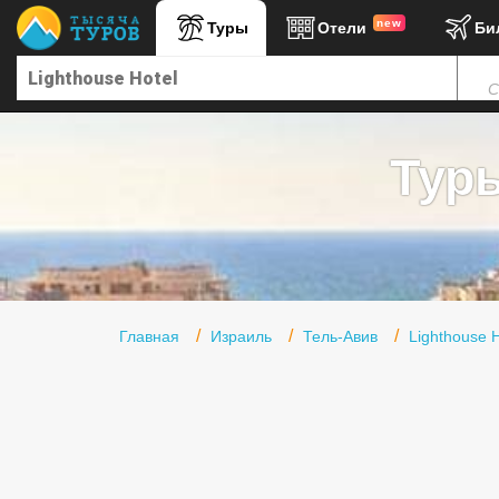
new
Туры
Отели
Би
Главная
С
Горящие туры
Туры в Турцию
Туры
Туры в Египет
Туры в ОАЭ
Офис г. Москва
Помощь
Главная
Израиль
Тель-Авив
Lighthouse H
Подборки отелей
Турция
Таиланд
ОАЭ