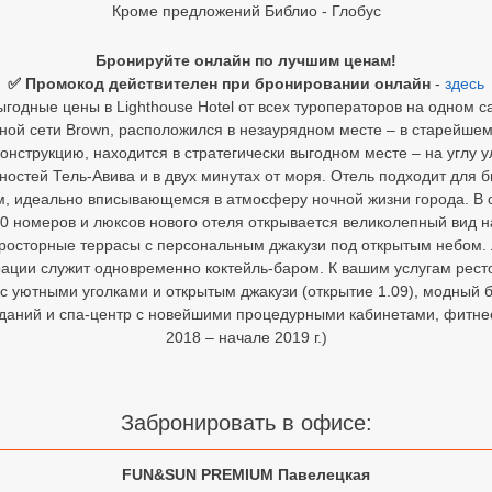
Кроме предложений Библио - Глобус
Бронируйте онлайн по лучшим ценам!
✅ Промокод действителен при бронировании онлайн
-
здесь
годные цены в Lighthouse Hotel от всех туроператоров на одном с
ной сети Brown, расположился в незаурядном месте – в старейшем
струкцию, находится в стратегически выгодном месте – на углу у
остей Тель-Авива и в двух минутах от моря. Отель подходит для
м, идеально вписывающемся в атмосферу ночной жизни города. В о
0 номеров и люксов нового отеля открывается великолепный вид 
просторные террасы с персональным джакузи под открытым небом. 
трации служит одновременно коктейль-баром. К вашим услугам рест
с уютными уголками и открытым джакузи (открытие 1.09), модный б
еданий и спа-центр с новейшими процедурными кабинетами, фитнес-
2018 – начале 2019 г.)
Забронировать в офисе:
FUN&SUN PREMIUM Павелецкая