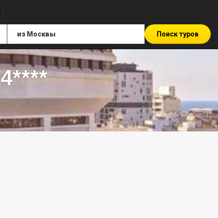
Поиск туров
4****