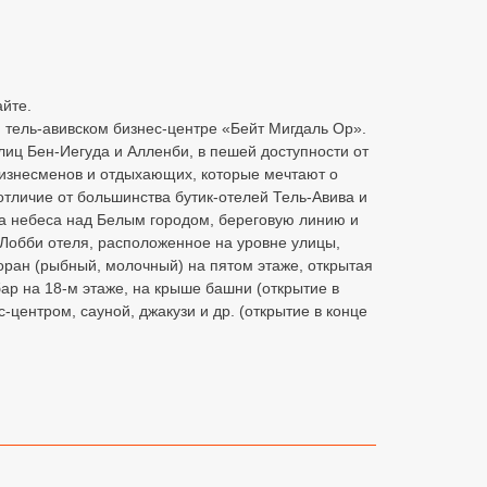
айте.
 тель-авивском бизнес-центре «Бейт Мигдаль Ор».
лиц Бен-Иегуда и Алленби, в пешей доступности от
 бизнесменов и отдыхающих, которые мечтают о
тличие от большинства бутик-отелей Тель-Авива и
на небеса над Белым городом, береговую линию и
Лобби отеля, расположенное на уровне улицы,
оран (рыбный, молочный) на пятом этаже, открытая
ар на 18-м этаже, на крыше башни (открытие в
центром, сауной, джакузи и др. (открытие в конце