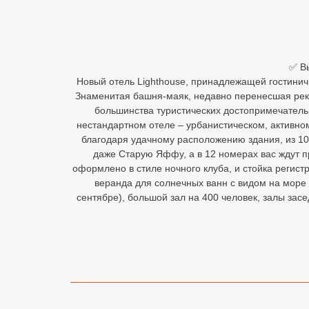
Египет
Куба
✅ Вы
Шри Ланка
Новый отель Lighthouse, принадлежащей гостинич
Знаменитая башня-маяк, недавно перенесшая рекон
Бали
большинства туристических достопримечательн
нестандартном отеле – урбанистическом, активно
Вьетнам
благодаря удачному расположению здания, из 10
даже Старую Яффу, а в 12 номерах вас ждут 
Хайнань
оформлено в стиле ночного клуба, и стойка регис
веранда для солнечных ванн с видом на море 
Северный Гоа
сентябре), большой зал на 400 человек, залы зас
Южный Гоа
Занзибар
Абхазия
Большой Сочи