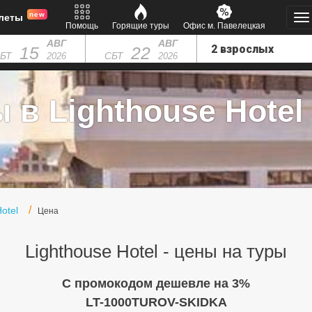
new
леты
Помощь
Горящие туры
Офис м. Павелецкая
АВГ
АВГ
15
22
БТ
СБТ
2026
2026
 в Lighthouse Hotel 
otel
Цена
Lighthouse Hotel - цены на туры
C промокодом дешевле на 3%
LT-1000TUROV-SKIDKA