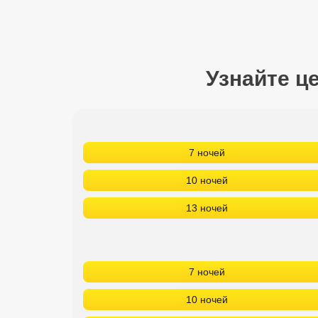
Кав Мин Воды
Экскурсионные туры
Узнайте ц
VIP отели 5 звезд
ТОП 10 лучших отелей 5*
ТОП 10 недорогих отелей
7 ночей
5*
10 ночей
Лучшие отели 4* звезды
13 ночей
Недорогие отели 4*
звезды
Лучшие отели 3* звезды
7 ночей
Недорогие отели 3*
10 ночей
звезды