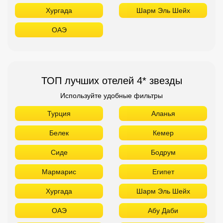
Хургада
Шарм Эль Шейх
ОАЭ
ТОП лучших отелей 4* звезды
Используйте удобные фильтры
Турция
Аланья
Белек
Кемер
Сиде
Бодрум
Мармарис
Египет
Хургада
Шарм Эль Шейх
ОАЭ
Абу Даби