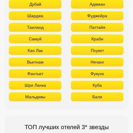
Дубай
Аджман
Шарджа
Фуджейра
Таиланд
Паттайя
Самуй
Краби
Као Лак
Пхукет
Вьетнам
Нячанг
Фантьет
Фукуок
Шри Ланка
Куба
Мальдивы
Бали
ТОП лучших отелей 3* звезды