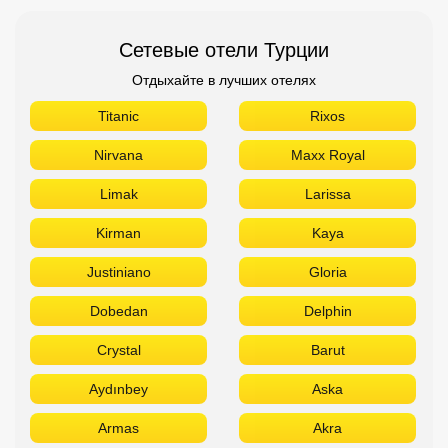
Сетевые отели Турции
Отдыхайте в лучших отелях
Titanic
Rixos
Nirvana
Maxx Royal
Limak
Larissa
Kirman
Kaya
Justiniano
Gloria
Dobedan
Delphin
Crystal
Barut
Aydınbey
Aska
Armas
Akra