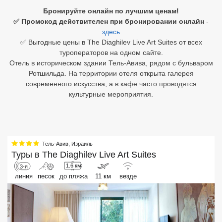
Бронируйте онлайн по лучшим ценам!
Египет
✅ Промокод действителен при бронировании онлайн
-
здесь
Куба
✅ Выгодные цены в The Diaghilev Live Art Suites от всех
туроператоров на одном сайте.
Шри Ланка
Отель в историческом здании Тель-Авива, рядом с бульваром
Ротшильда. На территории отеля открыта галерея
Бали
современного искусства, а в кафе часто проводятся
культурные мероприятия.
Вьетнам
Хайнань
Северный Гоа
Тель-Авив
,
Израиль
Туры в
The Diaghilev Live Art Suites
Южный Гоа
1.6 км
3-я
линия
песок
до пляжа
11 км
везде
Занзибар
Абхазия
Большой Сочи