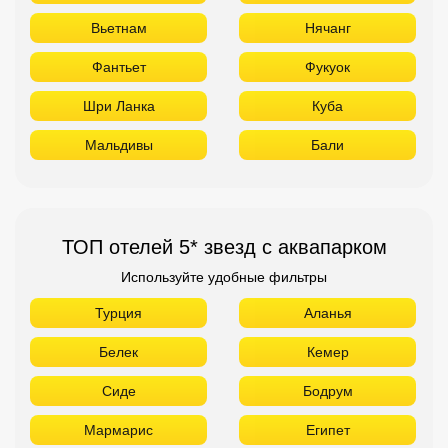
Вьетнам
Нячанг
Фантьет
Фукуок
Шри Ланка
Куба
Мальдивы
Бали
ТОП отелей 5* звезд с аквапарком
Используйте удобные фильтры
Турция
Аланья
Белек
Кемер
Сиде
Бодрум
Мармарис
Египет