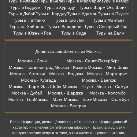
Туры в Аланью
Туры в Белек
Туры в Мармарис
Туры в Кемер
Туры в Бодрум
Туры в Хургаду
Туры в Шарм Эль Шейх
Туры в Дубай
Туры в Шарджу
Туры в Аджман
Туры на Пхукет
Туры в Паттайю
Туры в Као Лак
Туры в Фантьет
Туры на Хайнань
Туры в Варадеро
Туры в Северный Гоа
Туры в Южный Гоа
Туры в Сиде
Туры на Бали
Дешевые авиабилеты из Москвы
Москва - Сочи
Москва - Санкт-Петербург
Москва - Калининград
Москва - Казань
Москва - Мин. Воды
Москва - Анталья
Москва - Бодрум
Москва - Мармарис
Москва - Хургада
Москва - Бангкок
Москва - Шарм-Эль-Шейх
Москва - Пхукет
Москва - Самуи
Москва - Дубай
Москва - Шарджа
Москва - Коломбо
Москва - Гоа
Москва - Мале
Москва - Бали
Москва - Стамбул
Москва - Белград
Вся информация, размещённая на сайте, носит информационный
характер и не является публичной офертой. Правила и условия
предоставления услуг в отелях, в том числе концепция питания,