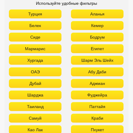
Используйте удобные фильтры
Турция
Аланья
Белек
Кемер
Сиде
Бодрум
Мармарис
Египет
Хургада
Шарм Эль Шейх
ОАЭ
Абу Даби
Дубай
Аджман
Шарджа
Фуджейра
Таиланд
Паттайя
Самуй
Краби
Као Лак
Пхукет