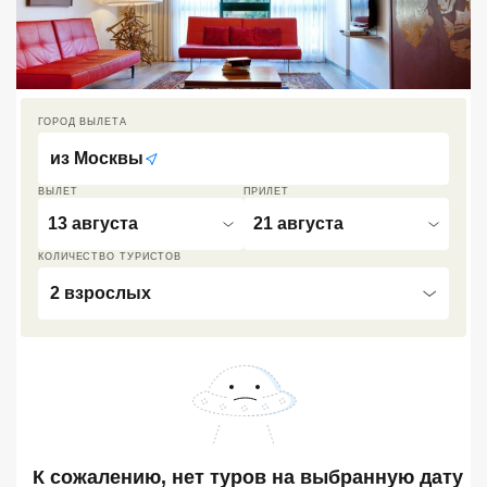
Кав Мин Воды
Экскурсионные туры
VIP отели 5 звезд
ГОРОД ВЫЛЕТА
из
Москвы
ТОП 10 лучших отелей 5*
ВЫЛЕТ
ПРИЛЕТ
13 августа
21 августа
ТОП 10 недорогих отелей
5*
КОЛИЧЕСТВО ТУРИСТОВ
Лучшие отели 4* звезды
2 взрослых
Недорогие отели 4*
звезды
Лучшие отели 3* звезды
Недорогие отели 3*
звезды
К сожалению, нет туров
на выбранную дату