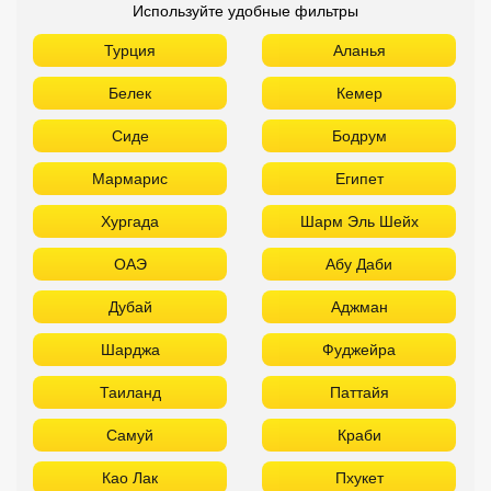
Используйте удобные фильтры
Турция
Аланья
Белек
Кемер
Сиде
Бодрум
Мармарис
Египет
Хургада
Шарм Эль Шейх
ОАЭ
Абу Даби
Дубай
Аджман
Шарджа
Фуджейра
Таиланд
Паттайя
Самуй
Краби
Као Лак
Пхукет