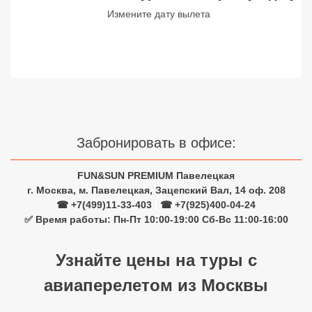
Измените дату вылета
Сетевые отели Турции
Сетевые отели Египта
Сетевые отели ОАЭ
Сетевые отели Таиланда
Сетевые отели Шри Ланки
Забронировать в офисе:
FUN&SUN PREMIUM Павелецкая
Сетевые отели Вьетнама
г. Москва, м. Павелецкая, Зацепский Вал, 14 оф. 208
☎ +7(499)11-33-403
|
☎ +7(925)400-04-24
✅ Время работы: Пн-Пт 10:00-19:00 Сб-Вс 11:00-16:00
Сетевые отели Мальдив
Сетевые отели Бали
Узнайте цены на туры с
Сетевые отели Сейшел
авиаперелетом из Москвы
Сетевые отели Маврикия