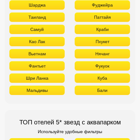
Фантьет
Фукуок
Шри Ланка
Куба
Мальдивы
Бали
ТОП отелей 5* звезд с аквапарком
Используйте удобные фильтры
Турция
Аланья
Белек
Кемер
Сиде
Бодрум
Мармарис
Египет
Хургада
Шарм Эль Шейх