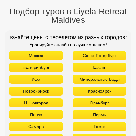
Екатеринбург
Казань
Уфа
Минеральные Воды
Новосибирск
Красноярск
Н. Новгород
Оренбург
Пенза
Пермь
Самара
Томск
Тюмень
Челябинск
ТОП отелей 5* звезд
Используйте удобные фильтры
Турция
Аланья