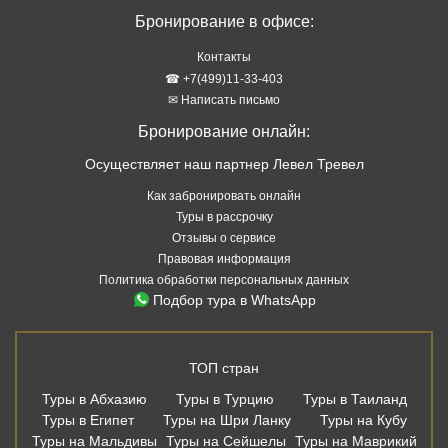
Туры в рассрочку
Отзывы о сервисе
Правовая информация
Политика обработки персональных данных
Подбор тура в WhatsApp
ТОП стран
Туры в Абхазию
Туры в Турцию
Туры в Таиланд
Туры в Египет
Туры на Шри Ланку
Туры на Кубу
Туры на Мальдивы
Туры на Сейшелы
Туры на Маврикий
Туры в Китай
Туры во Вьетнам
Туры в Венесуэлу
Туры в Индию
Туры в Индонезию
Туры в Черногорию
Туры в ОАЭ
ТОП курортов
Туры в Аланью
Туры в Белек
Туры в Мармарис
Туры в Кемер
Туры в Бодрум
Туры в Хургаду
Туры в Шарм Эль Шейх
Туры в Дубай
Туры в Шарджу
Туры в Аджман
Туры на Пхукет