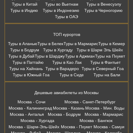
Туры в Паттайю
Туры в Као Лак
Туры в Фантьет
Туры на Хайнань
Туры в Варадеро
Туры в Северный Гоа
Туры в Южный Гоа
Туры в Сиде
Туры на Бали
Дешевые авиабилеты из Москвы
Москва - Сочи
Москва - Санкт-Петербург
Москва - Калининград
Москва - Казань
Москва - Мин. Воды
Москва - Анталья
Москва - Бодрум
Москва - Мармарис
Москва - Хургада
Москва - Бангкок
Москва - Шарм-Эль-Шейх
Москва - Пхукет
Москва - Самуи
Москва - Дубай
Москва - Шарджа
Москва - Коломбо
Москва - Гоа
Москва - Мале
Москва - Бали
Москва - Стамбул
Москва - Белград
Вся информация, размещённая на сайте, носит информационный
характер и не является публичной офертой. Правила и условия
предоставления услуг в отелях, в том числе концепция питания,
описанные на сайте, могут изменяться по решению администрации
отелей. Копирование материалов без письменного согласия
запрещено. Бронирование в офисе осуществляет: ООО «Правильный