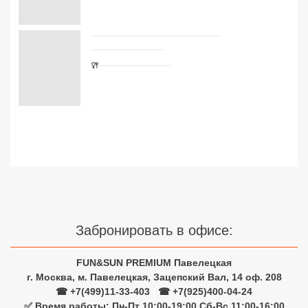
Сетевые отели Турции
Сетевые отели Египта
Сетевые отели ОАЭ
Забронировать в офисе:
Сетевые отели Таиланда
FUN&SUN PREMIUM Павелецкая
Сетевые отели Шри Ланки
г. Москва, м. Павелецкая, Зацепский Вал, 14 оф. 208
☎ +7(499)11-33-403
|
☎ +7(925)400-04-24
✅ Время работы: Пн-Пт 10:00-19:00 Сб-Вс 11:00-16:00
Сетевые отели Вьетнама
Узнайте цены на туры с
Сетевые отели Мальдив
авиаперелетом из Москвы
Сетевые отели Бали
Сетевые отели Сейшел
Туры на двоих взрослых
Сетевые отели Маврикия
7 ночей
8 ночей