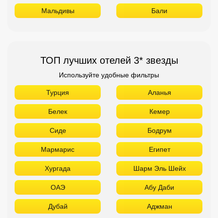
Белек
Кемер
Сиде
Бодрум
Мармарис
Египет
Хургада
Шарм Эль Шейх
ОАЭ
Абу Даби
Дубай
Аджман
Шарджа
Фуджейра
Таиланд
Паттайя
Самуй
Краби
Као Лак
Пхукет
Вьетнам
Нячанг