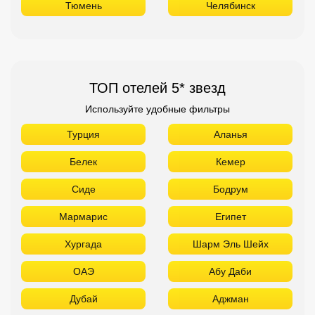
Белек
Кемер
Сиде
Бодрум
Мармарис
Египет
Хургада
Шарм Эль Шейх
ОАЭ
Абу Даби
Дубай
Аджман
Шарджа
Фуджейра
Таиланд
Паттайя
Самуй
Краби
Као Лак
Пхукет
Вьетнам
Нячанг