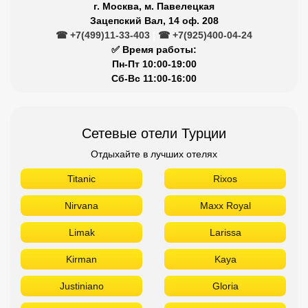
Отдыхайте в лучших отелях
Titanic
Rixos
Nirvana
Maxx Royal
Limak
Larissa
Kirman
Kaya
Justiniano
Gloria
Dobedan
Delphin
Crystal
Barut
Aydınbey
Aska
Armas
Akra
Akka