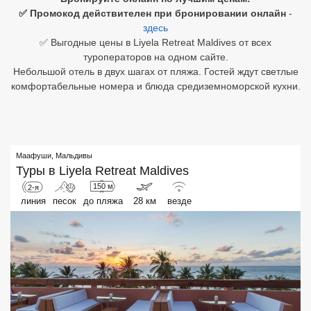
✅ Промокод действителен при бронировании онлайн
-
Египет
здесь
✅ Выгодные цены в Liyela Retreat Maldives от всех
Куба
туроператоров на одном сайте.
Небольшой отель в двух шагах от пляжа. Гостей ждут светлые
Шри Ланка
комфортабельные номера и блюда средиземноморской кухни.
Бали
Вьетнам
Маафуши
,
Мальдивы
Хайнань
Туры в
Liyela Retreat Maldives
150 м
2-я
Северный Гоа
линия
песок
до пляжа
28 км
везде
Южный Гоа
Занзибар
Абхазия
Большой Сочи