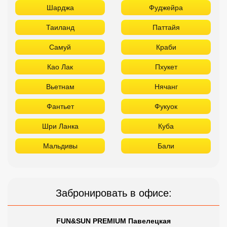
Фантьет
Фукуок
Шри Ланка
Куба
Мальдивы
Бали
Забронировать в офисе:
FUN&SUN PREMIUM Павелецкая
г. Москва, м. Павелецкая
Зацепский Вал, 14 оф. 208
☎ +7(499)11-33-403
|
☎ +7(925)400-04-24
✅ Время работы:
Пн-Пт 10:00-19:00
Сб-Вс 11:00-16:00
Сетевые отели Турции