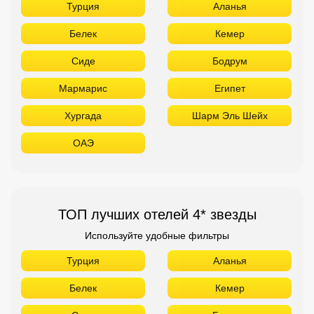
ОАЭ
ТОП лучших отелей 4* звезды
Используйте удобные фильтры
Турция
Аланья
Белек
Кемер
Сиде
Бодрум
Мармарис
Египет
Хургада
Шарм Эль Шейх
ОАЭ
Абу Даби
Дубай
Аджман