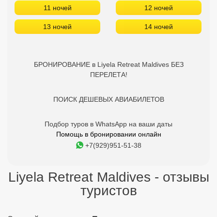
ПОИСК ДЕШЕВЫХ АВИАБИЛЕТОВ
Подбор туров в WhatsApp на ваши даты
Помощь в бронировании онлайн
+7(929)951-51-38
Liyela Retreat Maldives - отзывы
туристов
Отдыхайте с друзьями:
Поделитесь с ними
найденным туром.
Об отеле Liyela Retreat Maldives
Расположен: на острове Маафуши, в 27 км от г. Мале, в 28 км
от аэропорта г. Мале. Состоит из 3-этажного здания. Всего 14
номеров. Пляж: общественный песчаный в 150 м от отеля,