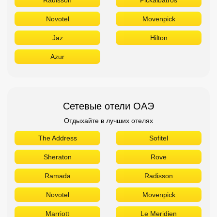
Сетевые отели ОАЭ
Отдыхайте в лучших отелях
The Address
Sofitel
Sheraton
Rove
Ramada
Radisson
Novotel
Movenpick
Marriott
Le Meridien
Ibis
Hilton
Fairmont
Поиск дешевых авиабилетов
Приложение от Авиасейлс