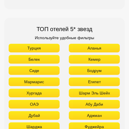
ТОП отелей 5* звезд
Используйте удобные фильтры
Турция
Аланья
Белек
Кемер
Сиде
Бодрум
Мармарис
Египет
Хургада
Шарм Эль Шейх
ОАЭ
Абу Даби
Дубай
Аджман
Шарджа
Фуджейра