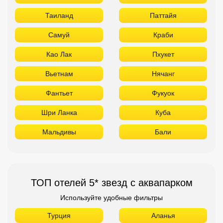
Таиланд
Паттайя
Самуй
Краби
Као Лак
Пхукет
Вьетнам
Нячанг
Фантьет
Фукуок
Шри Ланка
Куба
Мальдивы
Бали
ТОП отелей 5* звезд с аквапарком
Используйте удобные фильтры
Турция
Аланья