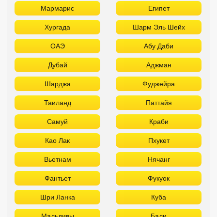
Мармарис
Египет
Хургада
Шарм Эль Шейх
ОАЭ
Абу Даби
Дубай
Аджман
Шарджа
Фуджейра
Таиланд
Паттайя
Самуй
Краби
Као Лак
Пхукет
Вьетнам
Нячанг
Фантьет
Фукуок
Шри Ланка
Куба
Мальдивы
Бали