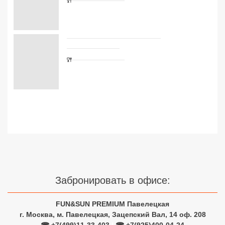
Сетевые отели Турции
Сетевые отели Египта
Сетевые отели ОАЭ
Сетевые отели Таиланда
Сетевые отели Шри Ланки
Сетевые отели Вьетнама
Сетевые отели Мальдив
Забронировать в офисе:
Сетевые отели Бали
Сетевые отели Сейшел
FUN&SUN PREMIUM Павелецкая
г. Москва, м. Павелецкая, Зацепский Вал, 14 оф. 208
Сетевые отели Маврикия