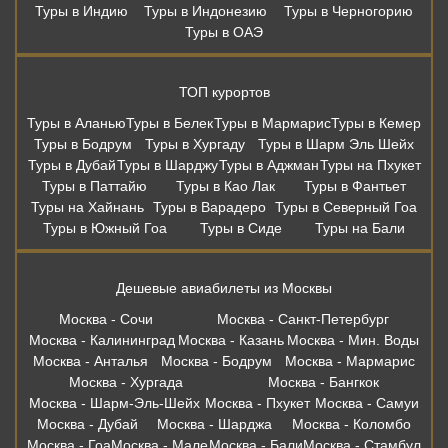
Туры в Индию
Туры в Индонезию
Туры в Черногорию
Туры в ОАЭ
ТОП курортов
Туры в Аланью
Туры в Белек
Туры в Мармарис
Туры в Кемер
Туры в Бодрум
Туры в Хургаду
Туры в Шарм Эль Шейх
Туры в Дубай
Туры в Шарджу
Туры в Аджман
Туры на Пхукет
Туры в Паттайю
Туры в Као Лак
Туры в Фантьет
Туры на Хайнань
Туры в Варадеро
Туры в Северный Гоа
Туры в Южный Гоа
Туры в Сиде
Туры на Бали
Дешевые авиабилеты из Москвы
Москва - Сочи
Москва - Санкт-Петербург
Москва - Калининград
Москва - Казань
Москва - Мин. Воды
Москва - Анталья
Москва - Бодрум
Москва - Мармарис
Москва - Хургада
Москва - Бангкок
Москва - Шарм-Эль-Шейх
Москва - Пхукет
Москва - Самуи
Москва - Дубай
Москва - Шарджа
Москва - Коломбо
Москва - Гоа
Москва - Мале
Москва - Бали
Москва - Стамбул