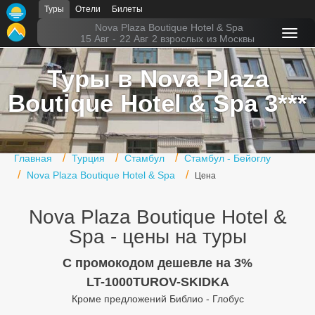
Туры
Отели
Билеты
Главная
Nova Plaza Boutique Hotel & Spa
15 Авг
-
22 Авг
2 взрослых
из Москвы
Горящие туры
Туры в Nova Plaza
Туры в Турцию
Boutique Hotel & Spa 3***
Туры в Египет
Туры в ОАЭ
Главная
Турция
Стамбул
Стамбул - Бейоглу
Офис г. Москва
Nova Plaza Boutique Hotel & Spa
Цена
Помощь
Nova Plaza Boutique Hotel &
Подборки отелей
Spa - цены на туры
Турция
C промокодом дешевле на 3%
LT-1000TUROV-SKIDKA
Таиланд
Кроме предложений Библио - Глобус
ОАЭ