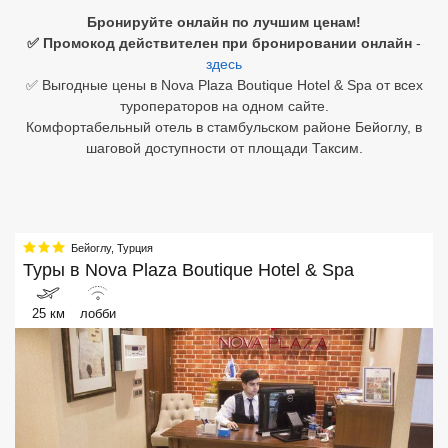
Бронируйте онлайн по лучшим ценам!
Египет
✅ Промокод действителен при бронировании онлайн
-
здесь
Куба
✅ Выгодные цены в Nova Plaza Boutique Hotel & Spa от всех
туроператоров на одном сайте.
Шри Ланка
Комфортабельный отель в стамбульском районе Бейоглу, в
шаговой доступности от площади Таксим.
Бали
Вьетнам
Хайнань
Бейоглу
,
Турция
Туры в
Nova Plaza Boutique Hotel & Spa
Северный Гоа
25 км
лобби
Южный Гоа
Занзибар
Абхазия
Большой Сочи