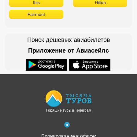
Ibis
Hilton
Fairmont
Поиск дешевых авиабилетов
Приложение от Авиасейлс
Доступно в
Загрузите в
Горящие туры в Телеграм
Бронирование в офисе: