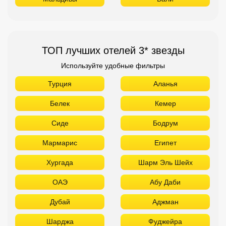
ТОП лучших отелей 3* звезды
Используйте удобные фильтры
Турция
Аланья
Белек
Кемер
Сиде
Бодрум
Мармарис
Египет
Хургада
Шарм Эль Шейх
ОАЭ
Абу Даби
Дубай
Аджман
Шарджа
Фуджейра