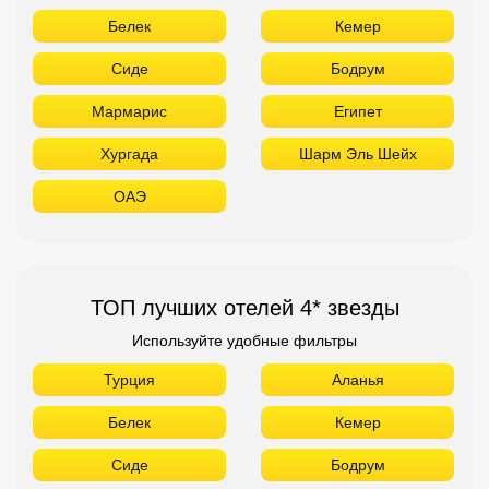
Белек
Кемер
Сиде
Бодрум
Мармарис
Египет
Хургада
Шарм Эль Шейх
ОАЭ
ТОП лучших отелей 4* звезды
Используйте удобные фильтры
Турция
Аланья
Белек
Кемер
Сиде
Бодрум