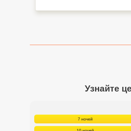
Сетевые отели Турции
Сетевые отели Египта
Сетевые отели ОАЭ
Сетевые отели Таиланда
Сетевые отели Шри Ланки
Сетевые отели Вьетнама
Узнайте ц
Сетевые отели Мальдив
Сетевые отели Бали
Сетевые отели Сейшел
7 ночей
Сетевые отели Маврикия
10 ночей