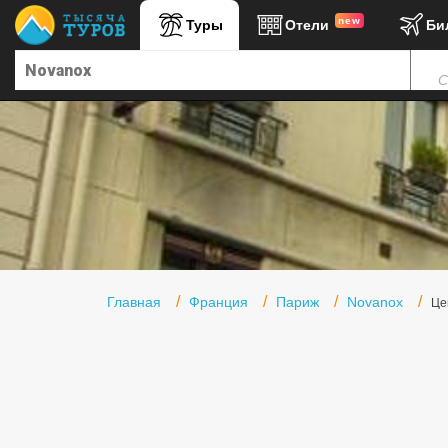
new
Туры
Отели
Би
Главная
С
Горящие туры
Туры в Турцию
Туры в Египет
Туры в ОАЭ
Офис г. Москва
Помощь
Главная
Франция
Париж
Novanox
Це
Подборки отелей
Турция
Таиланд
ОАЭ