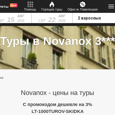
new
леты
Помощь
Горящие туры
Офис м. Павелецкая
АВГ
АВГ
15
22
БТ
СБТ
2026
2026
Туры в Novanox 3**
на
Novanox - цены на туры
C промокодом дешевле на 3%
LT-1000TUROV-SKIDKA