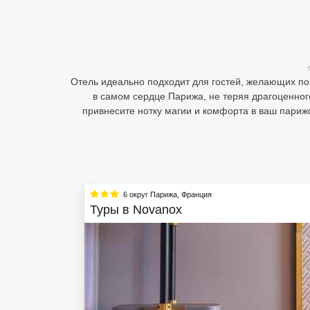
Египет
Куба
Шри Ланка
Отель идеально подходит для гостей, желающих по
в самом сердце Парижа, не теряя драгоценног
Бали
привнесите нотку магии и комфорта в ваш парижск
Вьетнам
Хайнань
Северный Гоа
6 округ Парижа
,
Франция
Туры в
Novanox
Южный Гоа
Занзибар
Абхазия
Большой Сочи