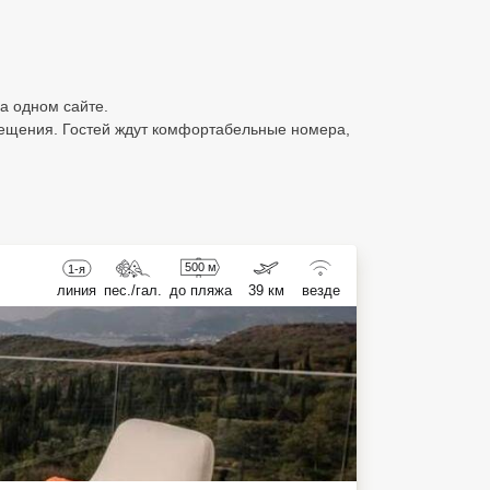
на одном сайте.
мещения. Гостей ждут комфортабельные номера,
500 м
1-я
линия
пес./гал.
до пляжа
39 км
везде