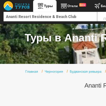
new
Туры
Отели
Би
Главная
П
Горящие туры
Туры в Турцию
Туры в Ananti R
Туры в Египет
Туры в ОАЭ
Офис г. Москва
Помощь
Главная
Черногория
Будванская ривьера
Подборки отелей
Ananti 
Турция
Таиланд
ОАЭ