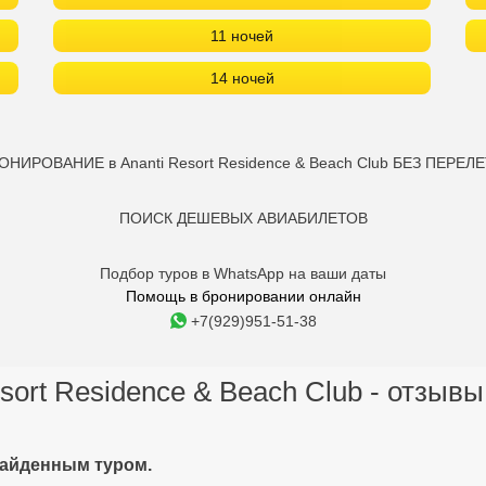
ПОИСК ДЕШЕВЫХ АВИАБИЛЕТОВ
Подбор туров в WhatsApp на ваши даты
Помощь в бронировании онлайн
+7(929)951-51-38
sort Residence & Beach Club - отзывы
найденным туром.
anti Resort Residence & Beach
, в 7 км от Петроваца, 39 км от аэропорта Тивата. Всего 8 вилл и 
я. До пляжа курсируют электромобили для гольфа в любое удобное д
382 33 474 259. Адрес: Montenegro, Budva, Reževići, Drobnići bb.