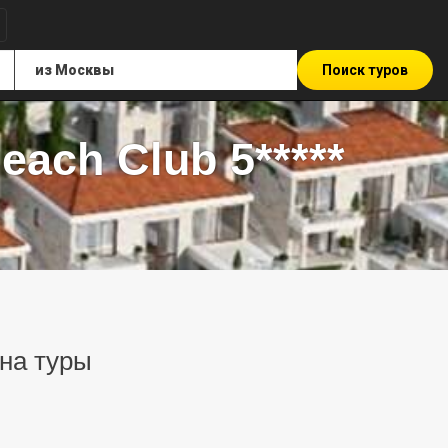
Поиск туров
each Club 5*****
 на туры