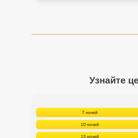
Сетевые отели Турции
Сетевые отели Египта
Узнайте ц
Сетевые отели ОАЭ
Сетевые отели Таиланда
Сетевые отели Шри Ланки
7 ночей
10 ночей
Сетевые отели Вьетнама
13 ночей
Сетевые отели Мальдив
Сетевые отели Бали
7 ночей
Сетевые отели Сейшел
10 ночей
Сетевые отели Маврикия
13 ночей