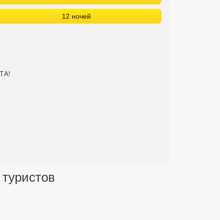
 туристов
 Club 5*****
14 апартаментов. Пляж: собственный песчано-
ля гостей время. Зонтики и лежаки - бесплатно.