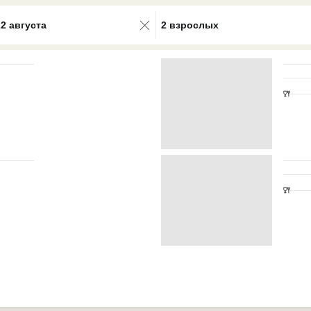
0 results available. Select is focus
22 августа
2 взрослых
Deluxe S
Завтра
Нет фото
1 020 584
₽
1 116 996
₽
749 784
номера
на
8
на
9
роператора
?
Возможны 
Забронировать в офисе:
FUN&SUN PREMIUM Павелецкая
г. Москва, м. Павелецкая, Зацепский Вал, 14 оф. 208