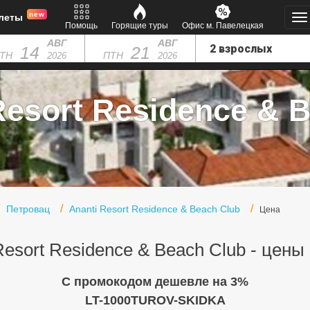
new
леты
Помощь
Горящие туры
Офис м. Павелецкая
АВГ
АВГ
14
21
ТН
ПТН
2026
2026
esort Residence & B
Петровац
Ananti Resort Residence & Beach Club
Цена
Resort Residence & Beach Club - цены
C промокодом дешевле на 3%
LT-1000TUROV-SKIDKA