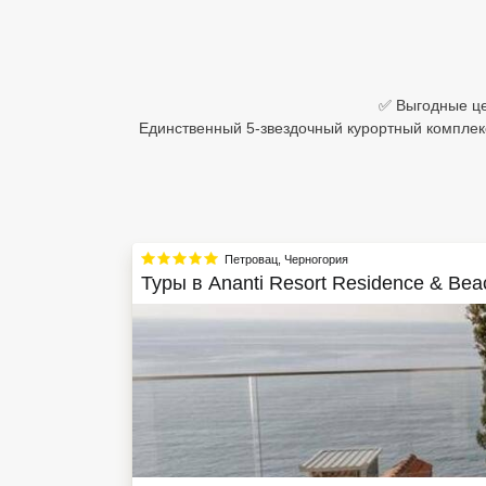
Египет
Куба
✅ Выгодные цен
Шри Ланка
Единственный 5-звездочный курортный комплек
Бали
Вьетнам
Хайнань
Петровац
,
Черногория
Туры в
Ananti Resort Residence & Bea
Северный Гоа
Южный Гоа
Занзибар
Абхазия
Большой Сочи