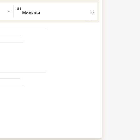
ed , press Down to open the menu,
uite (Duplex)
к
ещё
1 284 833
₽
1 414 684
₽
₽
на
7
на
8
на
9
доплаты от туроператора
?