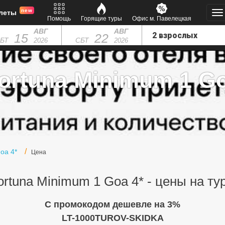
new
леты
Помощь
Горящие туры
Офис м. Павелецкая
АВГ
АВГ
15
22
БТ
СБТ
2026
2026
ortuna Minimum 1 Goa
oa 4*
Цена
ortuna Minimum 1 Goa 4* - цены на ту
C промокодом дешевле на 3%
LT-1000TUROV-SKIDKA