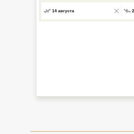
Кав Мин Воды
14 августа
Экскурсионные туры
VIP отели 5 звезд
ТОП 10 лучших отелей 5*
ТОП 10 недорогих отелей
5*
Лучшие отели 4* звезды
Недорогие отели 4*
звезды
Лучшие отели 3* звезды
Недорогие отели 3*
звезды