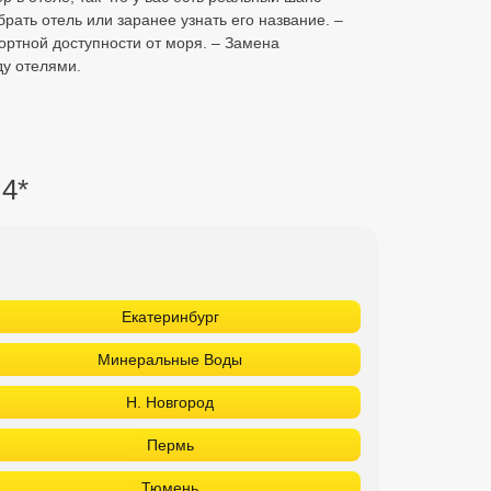
рать отель или заранее узнать его название. –
портной доступности от моря. – Замена
ду отелями.
 4*
Екатеринбург
Минеральные Воды
Н. Новгород
Пермь
Тюмень