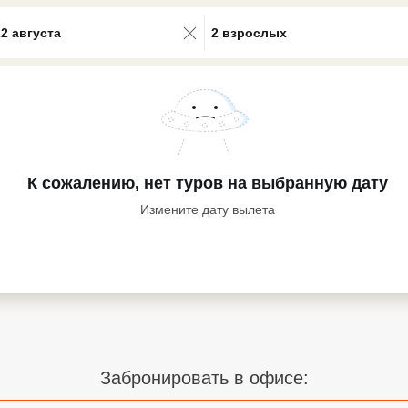
0 results available. Select is focus
22 августа
2 взрослых
К сожалению, нет туров
на выбранную дату
Измените дату вылета
Забронировать в офисе: