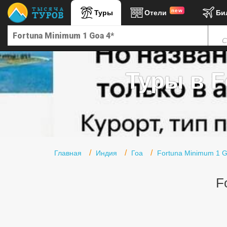
new
Туры
Отели
Би
Главная
С
Горящие туры
Туры в Турцию
Туры в F
Туры в Египет
Туры в ОАЭ
Офис г. Москва
Помощь
Главная
Индия
Гоа
Fortuna Minimum 1 G
Подборки отелей
F
Турция
Таиланд
ОАЭ