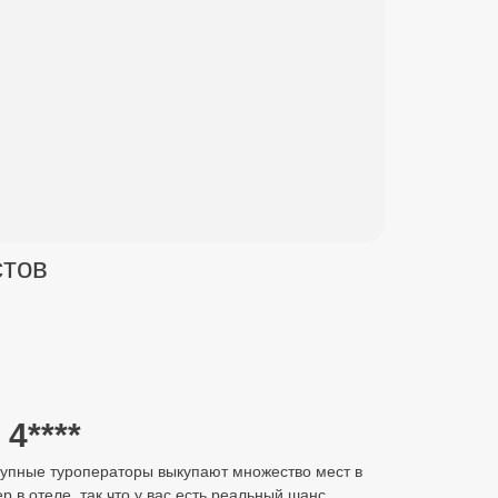
стов
4****
крупные туроператоры выкупают множество мест в
р в отеле, так что у вас есть реальный шанс