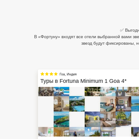
Египет
Куба
✅ Выгодн
Шри Ланка
В «Фортуну» входят все отели выбранной вами звез
звезд будут фиксированы, н
Бали
Вьетнам
Хайнань
Гоа
,
Индия
Туры в
Fortuna Minimum 1 Goa 4*
Северный Гоа
Южный Гоа
Занзибар
Абхазия
Большой Сочи