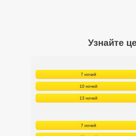
Сетевые отели Турции
Сетевые отели Египта
Сетевые отели ОАЭ
Узнайте ц
Сетевые отели Таиланда
Сетевые отели Шри Ланки
7 ночей
Сетевые отели Вьетнама
10 ночей
Сетевые отели Мальдив
13 ночей
Сетевые отели Бали
Сетевые отели Сейшел
7 ночей
Сетевые отели Маврикия