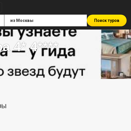
Поиск туров
 4* 4****
ры