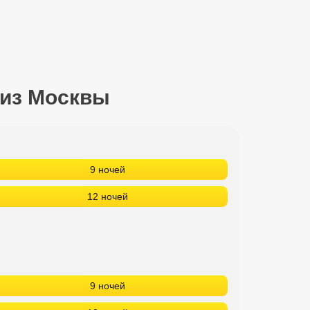
 из Москвы
9 ночей
12 ночей
9 ночей