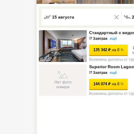
Кав Мин Воды
15 августа
Экскурсионные туры
VIP отели 5 звезд
Стандартный с видо
Завтрак
ещё
ТОП 10 лучших отелей 5*
135 342
₽
на
8
Возможны доплаты от ту
ТОП 10 недорогих отелей
Superior Room Lagoo
5*
Завтрак
ещё
Лучшие отели 4* звезды
Нет фото
144 074
₽
на
8
номера
Недорогие отели 4*
Возможны доплаты от ту
звезды
Лучшие отели 3* звезды
Недорогие отели 3*
звезды