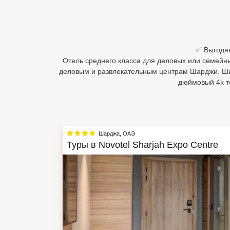
Египет
Куба
✅ Выгодны
Шри Ланка
Отель среднего класса для деловых или семейн
деловым и развлекательным центрам Шарджи. Шир
Бали
дюймовый 4k те
Вьетнам
Хайнань
Шарджа
,
ОАЭ
Северный Гоа
Туры в
Novotel Sharjah Expo Centre
Южный Гоа
Занзибар
Абхазия
Большой Сочи