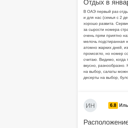
Отдых в янва
В ОАЭ первый раз отды
и для нас (семья с 2 д
хорошо развита. Серви
за сырости номера стра
очень прям приятно на
мелочь подстиранная не
атомно жарких дней, из
промозгло, но номер со
считаю. Видимо, когда
вкусно, разнообразно. 
на выбор, салаты можно
десерты на выбор, бул
6.8
Иль
Расположение