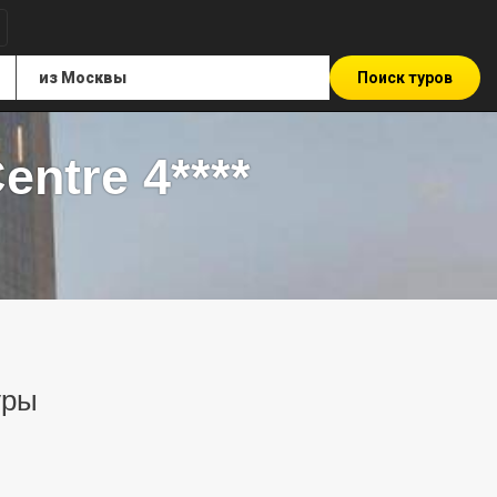
Поиск туров
entre 4****
уры