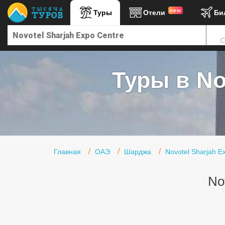
new
Туры
Отели
Би
Главная
С
Горящие туры
Туры в Турцию
Туры в Nov
Туры в Египет
Туры в ОАЭ
Офис г. Москва
Помощь
Главная
ОАЭ
Шарджа
Novotel Sharjah E
Подборки отелей
No
Турция
Таиланд
ОАЭ