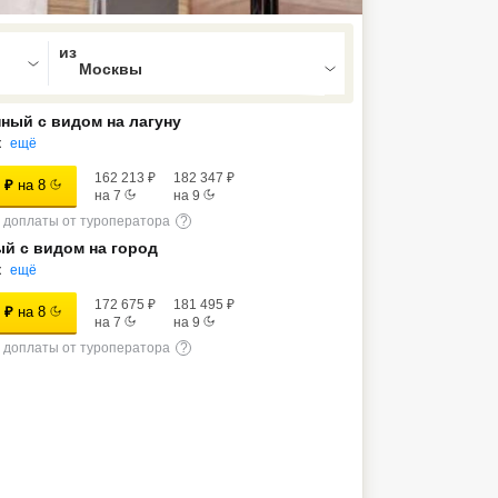
ed , press Down to open the menu,
ный с видом на лагуну
к
ещё
162 213
₽
182 347
₽
₽
на
8
на
7
на
9
доплаты от туроператора
?
й с видом на город
к
ещё
172 675
₽
181 495
₽
₽
на
8
на
7
на
9
доплаты от туроператора
?