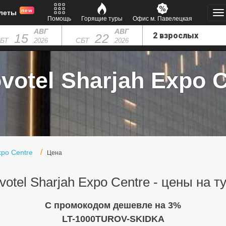
new
леты
Помощь
Горящие туры
Офис м. Павелецкая
АВГ
АВГ
15
22
БТ
СБТ
2026
2026
otel Sharjah Expo C
xpo Centre
Цена
votel Sharjah Expo Centre - цены на т
C промокодом дешевле на 3%
LT-1000TUROV-SKIDKA