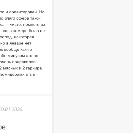
то и ориентирован. Но
но благо сфера такси
а — чисто, немного из-
у нас в номере было не
холод, некоторая
но в январе нет
ак вообще как-то
собо минусом это не
 очень понравилось,
 2 мясных и 2 гарнира
помидорами и т. п.,
10.01.2026
ое