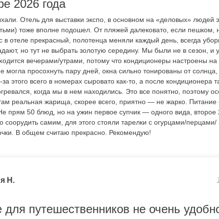
ре 2026 года
хали. Отель для выставки экспо, в основном на «деловых» людей э
етьми) тоже вполне подошел. От пляжей далековато, если пешком, 
с в отеле прекрасный, полотенца меняли каждый день, всегда уборк
дают, но тут не выбрать золотую середину. Мы были не в сезон, и 
ходится вечерами/утрами, потому что кондиционеры настроены на 
 могла просохнуть пару дней, окна сильно тонированы от солнца, 
-за этого всего в номерах сыровато как-то, а после кондиционера т
гревался, когда мы в нем находились. Это все понятно, поэтому о
 там реальная жарища, скорее всего, приятно — не жарко. Питание
Не прям 50 блюд, но на ужин первое супчик — одного вида, второе
 соорудить самим, для этого стояли тарелки с огурцами/перцами/ 
очки. В общем считаю прекрасно. Рекомендую!
я Н.
 для путешественников не очень удобн