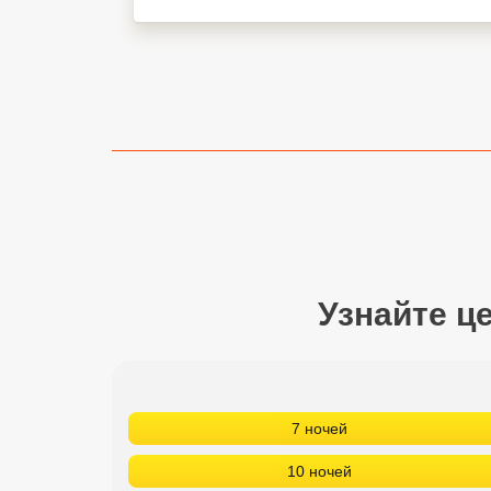
Сетевые отели Турции
Сетевые отели Египта
Сетевые отели ОАЭ
Сетевые отели Таиланда
Сетевые отели Шри Ланки
Сетевые отели Вьетнама
Узнайте ц
Сетевые отели Мальдив
Сетевые отели Бали
7 ночей
Сетевые отели Сейшел
10 ночей
Сетевые отели Маврикия