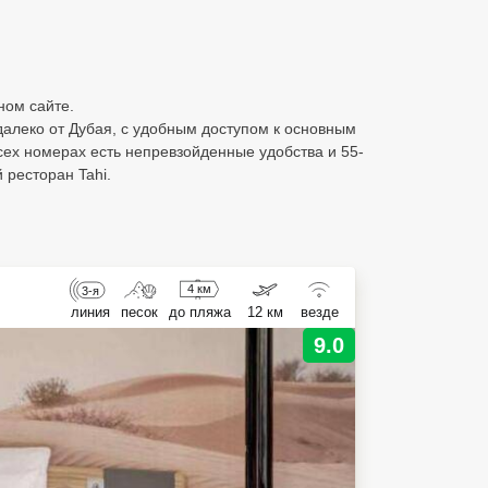
ном сайте.
алеко от Дубая, с удобным доступом к основным
ех номерах есть непревзойденные удобства и 55-
 ресторан Tahi.
4 км
3-я
линия
песок
до пляжа
12 км
везде
9.0