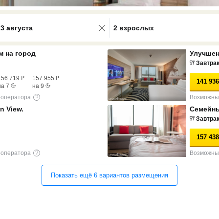
0 results available. Select is focus
23 августа
2 взрослых
м на город
Улучшен
Завтра
156 719
₽
157 955
₽
141 936
на
7
на
9
роператора
?
Возможны 
n View.
Семейны
Завтра
157 438
роператора
?
Возможны 
Показать ещё
6
вариантов
размещения