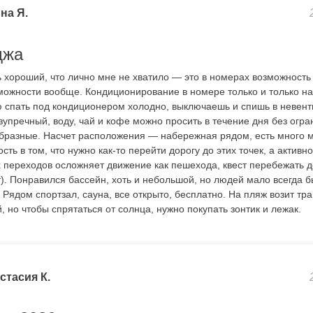
на Я.
джа
 хороший, что лично мне не хватило — это в номерах возможность 
зможности вообще. Кондиционирование в номере только и только н
ю спать под кондиционером холодно, выключаешь и спишь в невен
упречный, воду, чай и кофе можно просить в течение дня без огра
бразные. Насчет расположения — набережная рядом, есть много м
ть в том, что нужно как-то перейти дорогу до этих точек, а активн
 переходов осложняет движение как пешехода, квест перебежать д
т). Понравился бассейн, хоть и небольшой, но людей мало всегда 
. Рядом спортзал, сауна, все открыто, бесплатно. На пляж возит тр
, но чтобы спрятаться от солнца, нужно покупать зонтик и лежак.
стасия К.