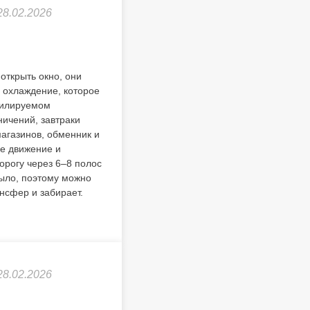
28.02.2026
открыть окно, они
а охлаждение, которое
тилируемом
ничений, завтраки
агазинов, обменник и
ое движение и
орогу через 6–8 полос
было, поэтому можно
ансфер и забирает.
28.02.2026