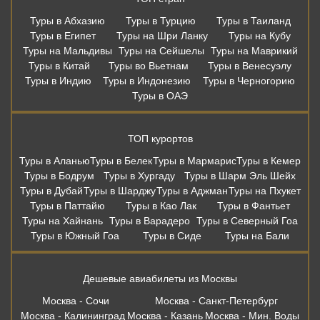
Туры в Абхазию
Туры в Турцию
Туры в Таиланд
Туры в Египет
Туры на Шри Ланку
Туры на Кубу
Туры на Мальдивы
Туры на Сейшелы
Туры на Маврикий
Туры в Китай
Туры во Вьетнам
Туры в Венесуэлу
Туры в Индию
Туры в Индонезию
Туры в Черногорию
Туры в ОАЭ
ТОП курортов
Туры в Аланью
Туры в Белек
Туры в Мармарис
Туры в Кемер
Туры в Бодрум
Туры в Хургаду
Туры в Шарм Эль Шейх
Туры в Дубай
Туры в Шарджу
Туры в Аджман
Туры на Пхукет
Туры в Паттайю
Туры в Као Лак
Туры в Фантьет
Туры на Хайнань
Туры в Варадеро
Туры в Северный Гоа
Туры в Южный Гоа
Туры в Сиде
Туры на Бали
Дешевые авиабилеты из Москвы
Москва - Сочи
Москва - Санкт-Петербург
Москва - Калининград
Москва - Казань
Москва - Мин. Воды