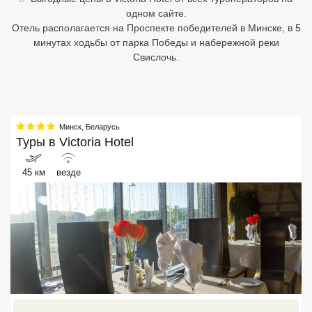
одном сайте.
Египет
Отель располагается на Проспекте победителей в Минске, в 5
минутах ходьбы от парка Победы и набережной реки
Куба
Свислочь.
Шри Ланка
Бали
Минск
,
Беларусь
Вьетнам
Туры в
Victoria Hotel
Хайнань
45 км
везде
Северный Гоа
Южный Гоа
Занзибар
Абхазия
Большой Сочи