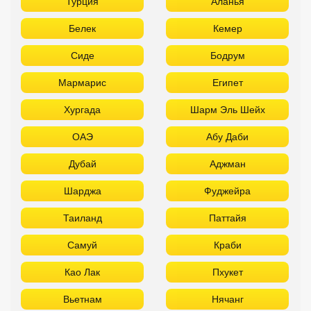
Турция
Аланья
Белек
Кемер
Сиде
Бодрум
Мармарис
Египет
Хургада
Шарм Эль Шейх
ОАЭ
Абу Даби
Дубай
Аджман
Шарджа
Фуджейра
Таиланд
Паттайя
Самуй
Краби
Као Лак
Пхукет
Вьетнам
Нячанг