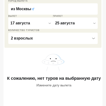
ГОРОД ВЫЛЕТА
Кав Мин Воды
из
Москвы
Экскурсионные туры
ВЫЛЕТ
ПРИЛЕТ
17 августа
25 августа
VIP отели 5 звезд
КОЛИЧЕСТВО ТУРИСТОВ
ТОП 10 лучших отелей 5*
2 взрослых
ТОП 10 недорогих отелей
5*
Лучшие отели 4* звезды
Недорогие отели 4*
К сожалению, нет туров
звезды
на выбранную дату
Измените дату вылета
Лучшие отели 3* звезды
Недорогие отели 3*
звезды