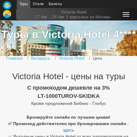
Туры
Отели
Билеты
Главная
Victoria Hotel
17 Авг
-
24 Авг
2 взрослых
из Москвы
Горящие туры
Туры в Victoria Hotel 4****
Туры в Турцию
Туры в Египет
Главная
Беларусь
Victoria Hotel
Цена
Туры в ОАЭ
Victoria Hotel - цены на туры
Офис г. Москва
Помощь
C промокодом дешевле на 3%
LT-1000TUROV-SKIDKA
Подборки отелей
Кроме предложений Библио - Глобус
Турция
Бронируйте онлайн по лучшим ценам!
✅ Промокод действителен при бронировании онлайн
-
Таиланд
здесь
ОАЭ
✅ Выгодные цены в Victoria Hotel от всех туроператоров на