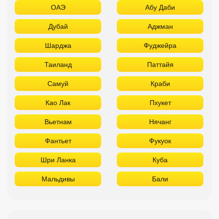
ОАЭ
Абу Даби
Дубай
Аджман
Шарджа
Фуджейра
Таиланд
Паттайя
Самуй
Краби
Као Лак
Пхукет
Вьетнам
Нячанг
Фантьет
Фукуок
Шри Ланка
Куба
Мальдивы
Бали