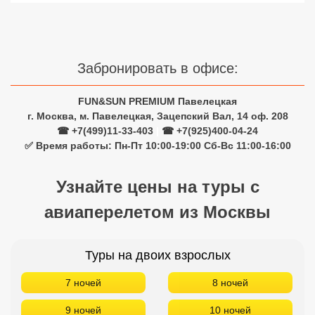
Сетевые отели Турции
Сетевые отели Египта
Забронировать в офисе:
Сетевые отели ОАЭ
Сетевые отели Таиланда
FUN&SUN PREMIUM Павелецкая
г. Москва, м. Павелецкая, Зацепский Вал, 14 оф. 208
☎ +7(499)11-33-403
|
☎ +7(925)400-04-24
Сетевые отели Шри Ланки
✅ Время работы: Пн-Пт 10:00-19:00 Сб-Вс 11:00-16:00
Узнайте цены на туры с
Сетевые отели Вьетнама
авиаперелетом из Москвы
Сетевые отели Мальдив
Сетевые отели Бали
Туры на двоих взрослых
Сетевые отели Сейшел
7 ночей
8 ночей
Сетевые отели Маврикия
9 ночей
10 ночей