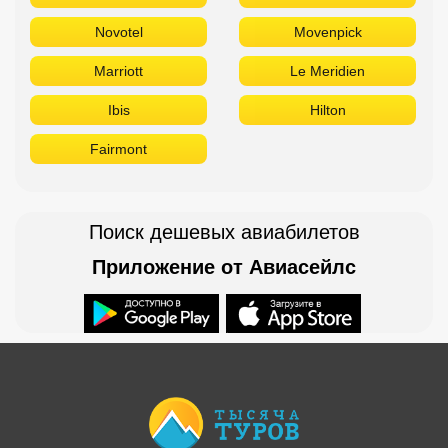
Novotel
Movenpick
Marriott
Le Meridien
Ibis
Hilton
Fairmont
Поиск дешевых авиабилетов
Приложение от Авиасейлс
Доступно в
Загрузите в