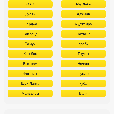
ОАЭ
Абу Даби
Дубай
Аджман
Шарджа
Фуджейра
Таиланд
Паттайя
Самуй
Краби
Као Лак
Пхукет
Вьетнам
Нячанг
Фантьет
Фукуок
Шри Ланка
Куба
Мальдивы
Бали