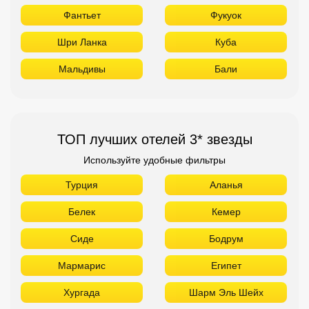
Фантьет
Фукуок
Шри Ланка
Куба
Мальдивы
Бали
ТОП лучших отелей 3* звезды
Используйте удобные фильтры
Турция
Аланья
Белек
Кемер
Сиде
Бодрум
Мармарис
Египет
Хургада
Шарм Эль Шейх