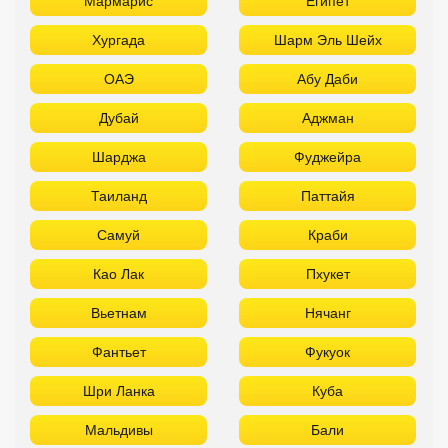
Мармарис
Египет
Хургада
Шарм Эль Шейх
ОАЭ
Абу Даби
Дубай
Аджман
Шарджа
Фуджейра
Таиланд
Паттайя
Самуй
Краби
Као Лак
Пхукет
Вьетнам
Нячанг
Фантьет
Фукуок
Шри Ланка
Куба
Мальдивы
Бали