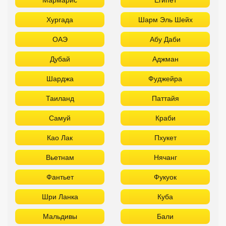
Хургада
Шарм Эль Шейх
ОАЭ
Абу Даби
Дубай
Аджман
Шарджа
Фуджейра
Таиланд
Паттайя
Самуй
Краби
Као Лак
Пхукет
Вьетнам
Нячанг
Фантьет
Фукуок
Шри Ланка
Куба
Мальдивы
Бали