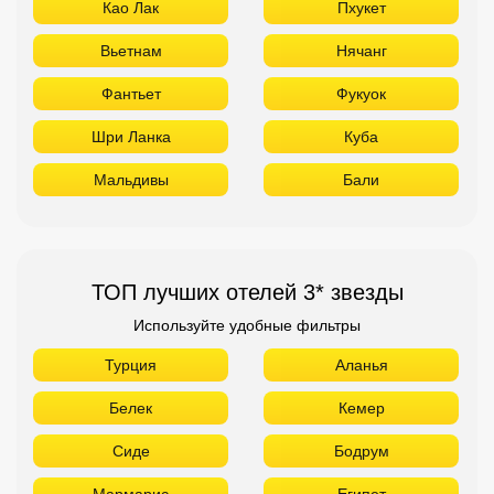
Као Лак
Пхукет
Вьетнам
Нячанг
Фантьет
Фукуок
Шри Ланка
Куба
Мальдивы
Бали
ТОП лучших отелей 3* звезды
Используйте удобные фильтры
Турция
Аланья
Белек
Кемер
Сиде
Бодрум
Мармарис
Египет