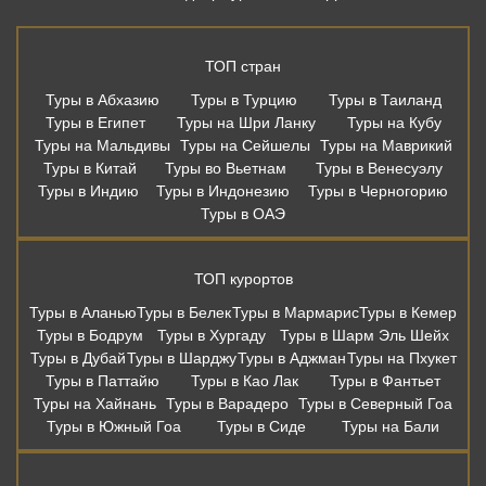
ТОП стран
Туры в Абхазию
Туры в Турцию
Туры в Таиланд
Туры в Египет
Туры на Шри Ланку
Туры на Кубу
Туры на Мальдивы
Туры на Сейшелы
Туры на Маврикий
Туры в Китай
Туры во Вьетнам
Туры в Венесуэлу
Туры в Индию
Туры в Индонезию
Туры в Черногорию
Туры в ОАЭ
ТОП курортов
Туры в Аланью
Туры в Белек
Туры в Мармарис
Туры в Кемер
Туры в Бодрум
Туры в Хургаду
Туры в Шарм Эль Шейх
Туры в Дубай
Туры в Шарджу
Туры в Аджман
Туры на Пхукет
Туры в Паттайю
Туры в Као Лак
Туры в Фантьет
Туры на Хайнань
Туры в Варадеро
Туры в Северный Гоа
Туры в Южный Гоа
Туры в Сиде
Туры на Бали