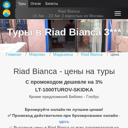
Туры
Отели
Билеты
Главная
Riad Bianca
16 Авг
-
23 Авг
2 взрослых
из Москвы
Горящие туры
Туры в Riad Bianca 3***
Туры в Турцию
Туры в Египет
Главная
Марокко
Марракеш
Riad Bianca
Цена
Туры в ОАЭ
Riad Bianca - цены на туры
Офис г. Москва
Помощь
C промокодом дешевле на 3%
LT-1000TUROV-SKIDKA
Подборки отелей
Кроме предложений Библио - Глобус
Турция
Бронируйте онлайн по лучшим ценам!
✅ Промокод действителен при бронировании онлайн
-
Таиланд
здесь
ОАЭ
✅ Выгодные цены в Riad Bianca от всех туроператоров на