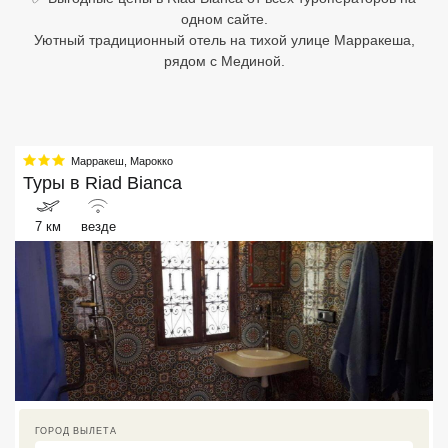
одном сайте.
Египет
Уютный традиционный отель на тихой улице Марракеша,
рядом с Мединой.
Куба
Шри Ланка
Бали
Марракеш
,
Марокко
Туры в
Riad Bianca
Вьетнам
7 км
везде
Хайнань
Северный Гоа
Южный Гоа
Занзибар
Абхазия
ГОРОД ВЫЛЕТА
Большой Сочи