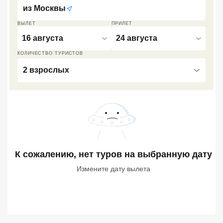
из
Москвы
Кав Мин Воды
ВЫЛЕТ
ПРИЛЕТ
Экскурсионные туры
16 августа
24 августа
VIP отели 5 звезд
КОЛИЧЕСТВО ТУРИСТОВ
2 взрослых
ТОП 10 лучших отелей 5*
ТОП 10 недорогих отелей
5*
Лучшие отели 4* звезды
К сожалению, нет туров
на выбранную дату
Недорогие отели 4*
звезды
Измените дату вылета
Лучшие отели 3* звезды
Недорогие отели 3*
звезды