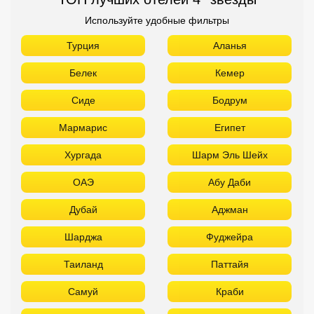
Используйте удобные фильтры
Турция
Аланья
Белек
Кемер
Сиде
Бодрум
Мармарис
Египет
Хургада
Шарм Эль Шейх
ОАЭ
Абу Даби
Дубай
Аджман
Шарджа
Фуджейра
Таиланд
Паттайя
Самуй
Краби