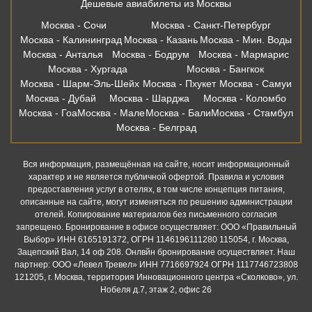
Дешевые авиабилеты из Москвы
Москва - Сочи
Москва - Санкт-Петербург
Москва - Калининград
Москва - Казань
Москва - Мин. Воды
Москва - Анталья
Москва - Бодрум
Москва - Мармарис
Москва - Хургада
Москва - Бангкок
Москва - Шарм-Эль-Шейх
Москва - Пхукет
Москва - Самуи
Москва - Дубай
Москва - Шарджа
Москва - Коломбо
Москва - Гоа
Москва - Мале
Москва - Бали
Москва - Стамбул
Москва - Белград
Вся информация, размещённая на сайте, носит информационный
характер и не является публичной офертой. Правила и условия
предоставления услуг в отелях, в том числе концепция питания,
описанные на сайте, могут изменяться по решению администрации
отелей. Копирование материалов без письменного согласия
запрещено. Бронирование в офисе осуществляет: ООО «Правильный
Выбор» ИНН 6165191372, ОГРН 1146196111280 115054, г. Москва,
Зацепский Вал, 14 оф 208. Онлвйн бронирование осуществляет. Наш
партнер: ООО «Левел Тревел» ИНН 7716697924 ОГРН 1117746723808
121205, г. Москва, территория Инновационного центра «Сколково», ул.
Нобеля д.7, этаж 2, офис 26