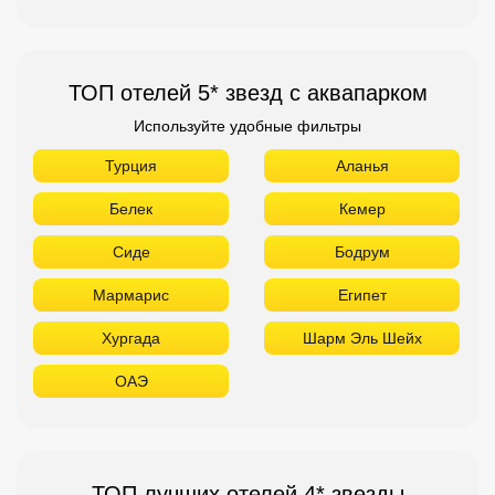
ТОП отелей 5* звезд с аквапарком
Используйте удобные фильтры
Турция
Аланья
Белек
Кемер
Сиде
Бодрум
Мармарис
Египет
Хургада
Шарм Эль Шейх
ОАЭ
ТОП лучших отелей 4* звезды