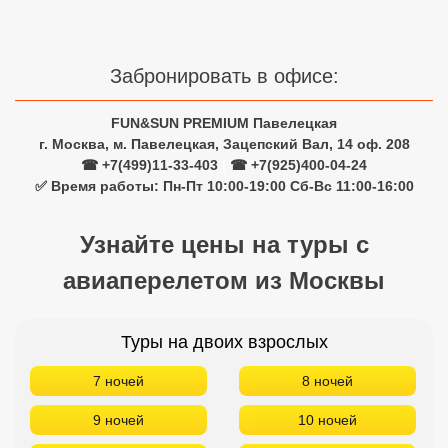
Сетевые отели Турции
Сетевые отели Египта
Забронировать в офисе:
Сетевые отели ОАЭ
FUN&SUN PREMIUM Павелецкая
Сетевые отели Таиланда
г. Москва, м. Павелецкая, Зацепский Вал, 14 оф. 208
☎ +7(499)11-33-403
|
☎ +7(925)400-04-24
✅ Время работы: Пн-Пт 10:00-19:00 Сб-Вс 11:00-16:00
Сетевые отели Шри Ланки
Узнайте цены на туры с
Сетевые отели Вьетнама
авиаперелетом из Москвы
Сетевые отели Мальдив
Туры на двоих взрослых
Сетевые отели Бали
7 ночей
8 ночей
Сетевые отели Сейшел
9 ночей
10 ночей
Сетевые отели Маврикия