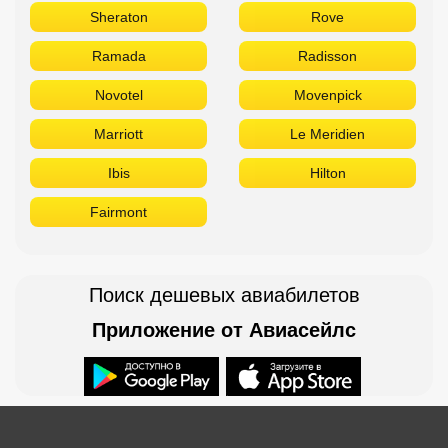
Sheraton
Rove
Ramada
Radisson
Novotel
Movenpick
Marriott
Le Meridien
Ibis
Hilton
Fairmont
Поиск дешевых авиабилетов
Приложение от Авиасейлс
Доступно в
Загрузите в