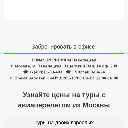
Сетевые отели Турции
Сетевые отели Египта
Сетевые отели ОАЭ
Сетевые отели Таиланда
Забронировать в офисе:
Сетевые отели Шри Ланки
FUN&SUN PREMIUM Павелецкая
г. Москва, м. Павелецкая, Зацепский Вал, 14 оф. 208
☎ +7(499)11-33-403
|
☎ +7(925)400-04-24
Сетевые отели Вьетнама
✅ Время работы: Пн-Пт 10:00-19:00 Сб-Вс 11:00-16:00
Сетевые отели Мальдив
Узнайте цены на туры с
Сетевые отели Бали
авиаперелетом из Москвы
Сетевые отели Сейшел
Туры на двоих взрослых
Сетевые отели Маврикия