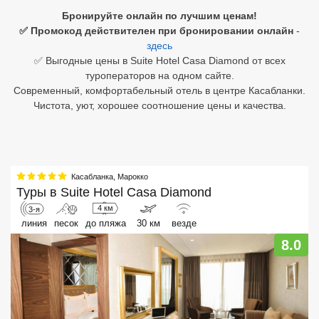
Бронируйте онлайн по лучшим ценам!
Египет
✅ Промокод действителен при бронировании онлайн
-
здесь
Куба
✅ Выгодные цены в Suite Hotel Casa Diamond от всех
туроператоров на одном сайте.
Шри Ланка
Современный, комфортабельный отель в центре Касабланки.
Чистота, уют, хорошее соотношение цены и качества.
Бали
Вьетнам
Хайнань
Касабланка
,
Марокко
Туры в
Suite Hotel Casa Diamond
Северный Гоа
4 км
3-я
линия
песок
до пляжа
30 км
везде
Южный Гоа
8.0
Занзибар
Абхазия
Большой Сочи