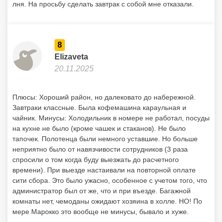
лня. На просьбу сделать завтрак с собой мне отказали.
8
Elizaveta
20.11.2025
Плюсы: Хороший район, но далековато до набережной.
Завтраки классные. Была кофемашина караульная и
чайник. Минусы: Холодильник в номере не работал, посуды
на кухне не было (кроме чашек и стаканов). Не было
тапочек. Полотенца были немного уставшие. Но больше
неприятно было от навязчивости сотрудников (3 раза
спросили о том когда буду выезжать до расчетного
времени). При выезде настаивали на повторной оплате
сити сбора. Это было ужасно, особенное с учетом того, что
администратор был от же, что и при въезде. Багажной
комнаты нет, чемоданы ожидают хозяина в холле. НО! По
мере Марокко это вообще не минусы, бывало и хуже.