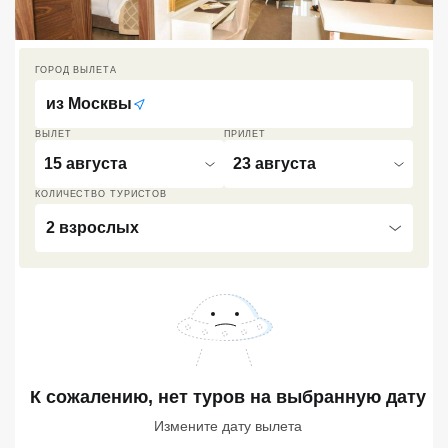
Кав Мин Воды
Экскурсионные туры
ГОРОД ВЫЛЕТА
из
Москвы
VIP отели 5 звезд
ВЫЛЕТ
ПРИЛЕТ
ТОП 10 лучших отелей 5*
15 августа
23 августа
КОЛИЧЕСТВО ТУРИСТОВ
ТОП 10 недорогих отелей
2 взрослых
5*
Лучшие отели 4* звезды
Недорогие отели 4*
звезды
Лучшие отели 3* звезды
К сожалению, нет туров
на выбранную дату
Недорогие отели 3*
Измените дату вылета
звезды