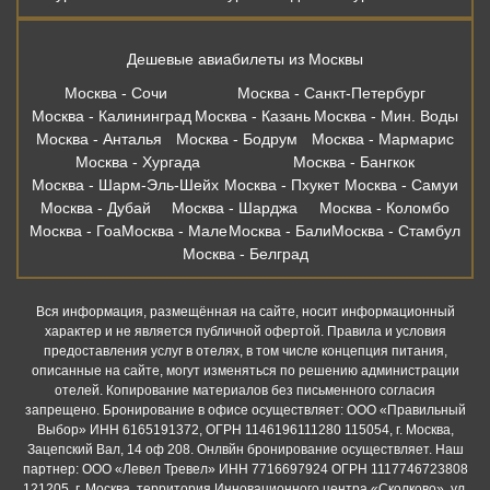
Дешевые авиабилеты из Москвы
Москва - Сочи
Москва - Санкт-Петербург
Москва - Калининград
Москва - Казань
Москва - Мин. Воды
Москва - Анталья
Москва - Бодрум
Москва - Мармарис
Москва - Хургада
Москва - Бангкок
Москва - Шарм-Эль-Шейх
Москва - Пхукет
Москва - Самуи
Москва - Дубай
Москва - Шарджа
Москва - Коломбо
Москва - Гоа
Москва - Мале
Москва - Бали
Москва - Стамбул
Москва - Белград
Вся информация, размещённая на сайте, носит информационный
характер и не является публичной офертой. Правила и условия
предоставления услуг в отелях, в том числе концепция питания,
описанные на сайте, могут изменяться по решению администрации
отелей. Копирование материалов без письменного согласия
запрещено. Бронирование в офисе осуществляет: ООО «Правильный
Выбор» ИНН 6165191372, ОГРН 1146196111280 115054, г. Москва,
Зацепский Вал, 14 оф 208. Онлвйн бронирование осуществляет. Наш
партнер: ООО «Левел Тревел» ИНН 7716697924 ОГРН 1117746723808
121205, г. Москва, территория Инновационного центра «Сколково», ул.