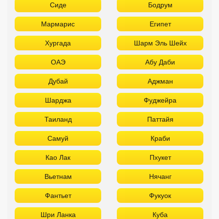
Сиде
Бодрум
Мармарис
Египет
Хургада
Шарм Эль Шейх
ОАЭ
Абу Даби
Дубай
Аджман
Шарджа
Фуджейра
Таиланд
Паттайя
Самуй
Краби
Као Лак
Пхукет
Вьетнам
Нячанг
Фантьет
Фукуок
Шри Ланка
Куба