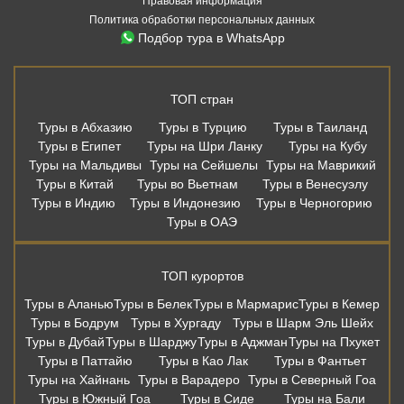
Правовая информация
Политика обработки персональных данных
Подбор тура в WhatsApp
ТОП стран
Туры в Абхазию
Туры в Турцию
Туры в Таиланд
Туры в Египет
Туры на Шри Ланку
Туры на Кубу
Туры на Мальдивы
Туры на Сейшелы
Туры на Маврикий
Туры в Китай
Туры во Вьетнам
Туры в Венесуэлу
Туры в Индию
Туры в Индонезию
Туры в Черногорию
Туры в ОАЭ
ТОП курортов
Туры в Аланью
Туры в Белек
Туры в Мармарис
Туры в Кемер
Туры в Бодрум
Туры в Хургаду
Туры в Шарм Эль Шейх
Туры в Дубай
Туры в Шарджу
Туры в Аджман
Туры на Пхукет
Туры в Паттайю
Туры в Као Лак
Туры в Фантьет
Туры на Хайнань
Туры в Варадеро
Туры в Северный Гоа
Туры в Южный Гоа
Туры в Сиде
Туры на Бали