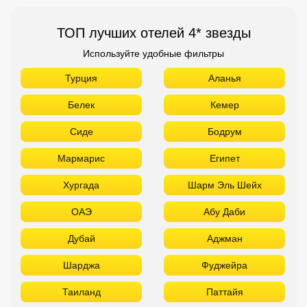
ТОП лучших отелей 4* звезды
Используйте удобные фильтры
Турция
Аланья
Белек
Кемер
Сиде
Бодрум
Мармарис
Египет
Хургада
Шарм Эль Шейх
ОАЭ
Абу Даби
Дубай
Аджман
Шарджа
Фуджейра
Таиланд
Паттайя