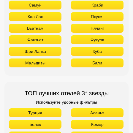
Самуй
Краби
Као Лак
Пхукет
Вьетнам
Нячанг
Фантьет
Фукуок
Шри Ланка
Куба
Мальдивы
Бали
ТОП лучших отелей 3* звезды
Используйте удобные фильтры
Турция
Аланья
Белек
Кемер