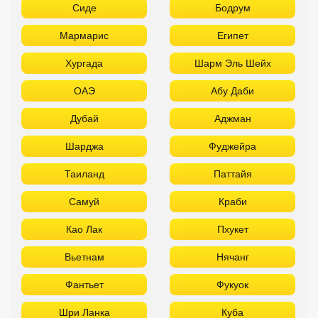
Сиде
Бодрум
Мармарис
Египет
Хургада
Шарм Эль Шейх
ОАЭ
Абу Даби
Дубай
Аджман
Шарджа
Фуджейра
Таиланд
Паттайя
Самуй
Краби
Као Лак
Пхукет
Вьетнам
Нячанг
Фантьет
Фукуок
Шри Ланка
Куба