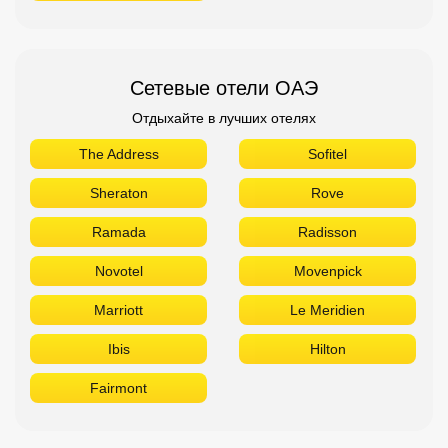
Ramada
Radisson
Novotel
Movenpick
Marriott
Le Meridien
Ibis
Hilton
Fairmont
Поиск дешевых авиабилетов
Приложение от Авиасейлс
Доступно в
Загрузите в