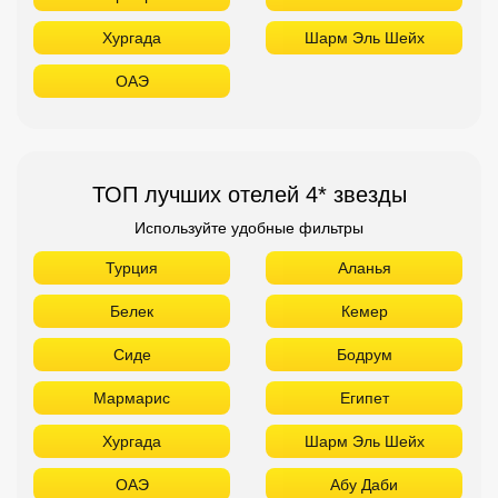
Используйте удобные фильтры
Турция
Аланья
Белек
Кемер
Сиде
Бодрум
Мармарис
Египет
Хургада
Шарм Эль Шейх
ОАЭ
Абу Даби
Дубай
Аджман
Шарджа
Фуджейра
Таиланд
Паттайя
Самуй
Краби
Као Лак
Пхукет