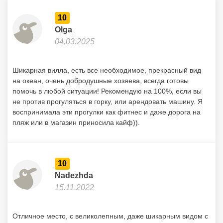
не против прогуляться в горку, или арендовать машину. Я
воспринимала эти прогулки как фитнес и даже дорога на
пляж или в магазин приносила кайф)).
10
Nadezhda
15.11.2022
Отличное место, с великолепным, даже шикарным видом с
терасс (уверенна лучшим на Маэ), не далеко несколько
уединенных пляжей Шикарная вилла, с замечательными
простоанствами, чистыми, светлыми, современными. Все
со вкусом и очень аккуратно. Отличный приветливый
хозяин, ежедневная уборка. Все по высшему разряду. В
таком месте живешь как в 5-звездочном отеле. Уютно.
Закаты на терассе, романтика. Ежедневная уборка, все
аккуратное, свежее и чистое до блеска. Отличный, лучший
хозяин. Рассказал все подробно об интересных местах в