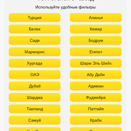
Хургада
Шарм Эль Шейх
ОАЭ
Абу Даби
Дубай
Аджман
Шарджа
Фуджейра
Таиланд
Паттайя
Самуй
Краби
Као Лак
Пхукет
Вьетнам
Нячанг
Фантьет
Фукуок
Шри Ланка
Куба
Мальдивы
Бали