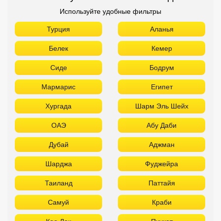
Хургада
Шарм Эль Шейх
ОАЭ
Абу Даби
Дубай
Аджман
Шарджа
Фуджейра
Таиланд
Паттайя
Самуй
Краби
Као Лак
Пхукет
Вьетнам
Нячанг
Фантьет
Фукуок
Шри Ланка
Куба
Мальдивы
Бали