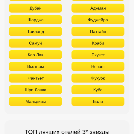
Вьетнам
Нячанг
Фантьет
Фукуок
Шри Ланка
Куба
Мальдивы
Бали
ТОП лучших отелей 3* звезды
Используйте удобные фильтры
Турция
Аланья
Белек
Кемер
Сиде
Бодрум
Мармарис
Египет