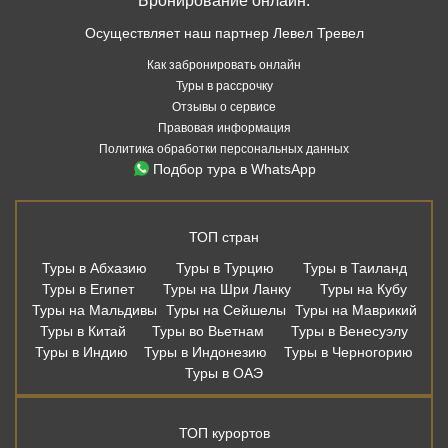
ТОП стран
Туры в Абхазию
Туры в Турцию
Туры в Таиланд
Туры в Египет
Туры на Шри Ланку
Туры на Кубу
Туры на Мальдивы
Туры на Сейшелы
Туры на Маврикий
Туры в Китай
Туры во Вьетнам
Туры в Венесуэлу
Туры в Индию
Туры в Индонезию
Туры в Черногорию
Туры в ОАЭ
ТОП курортов
Туры в Аланью
Туры в Белек
Туры в Мармарис
Туры в Кемер
Туры в Бодрум
Туры в Хургаду
Туры в Шарм Эль Шейх
Туры в Дубай
Туры в Шарджу
Туры в Аджман
Туры на Пхукет
Туры в Паттайю
Туры в Као Лак
Туры в Фантьет
Туры на Хайнань
Туры в Варадеро
Туры в Северный Гоа
Туры в Южный Гоа
Туры в Сиде
Туры на Бали
Дешевые авиабилеты из Москвы