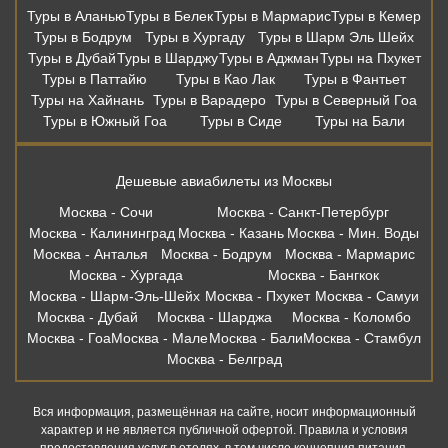
Москва - Сочи
Москва - Санкт-Петербург
Москва - Калининград
Москва - Казань
Москва - Мин. Воды
Москва - Анталья
Москва - Бодрум
Москва - Мармарис
Москва - Хургада
Москва - Бангкок
Москва - Шарм-Эль-Шейх
Москва - Пхукет
Москва - Самуи
Москва - Дубай
Москва - Шарджа
Москва - Коломбо
Москва - Гоа
Москва - Мале
Москва - Бали
Москва - Стамбул
Москва - Белград
Вся информация, размещённая на сайте, носит информационный
характер и не является публичной офертой. Правила и условия
предоставления услуг в отелях, в том числе концепция питания,
описанные на сайте, могут изменяться по решению администрации
отелей. Копирование материалов без письменного согласия
запрещено. Бронирование в офисе осуществляет: ООО «Правильный
Выбор» ИНН 6165191372, ОГРН 1146196111280 115054, г. Москва,
Зацепский Вал, 14 оф 208. Онлвйн бронирование осуществляет. Наш
партнер: ООО «Левел Тревел» ИНН 7716697924 ОГРН 1117746723808
121205, г. Москва, территория Инновационного центра «Сколково», ул.
Нобеля д.7, этаж 2, офис 26