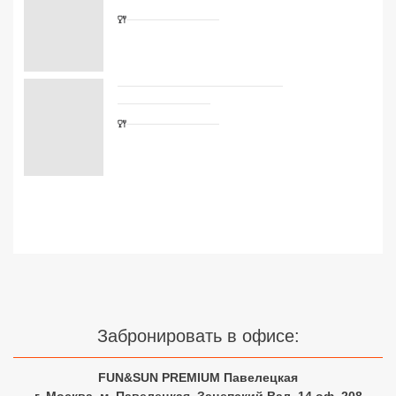
Сетевые отели Турции
Сетевые отели Египта
Сетевые отели ОАЭ
Сетевые отели Таиланда
Забронировать в офисе:
Сетевые отели Шри Ланки
FUN&SUN PREMIUM Павелецкая
г. Москва, м. Павелецкая, Зацепский Вал, 14 оф. 208
Сетевые отели Вьетнама
☎ +7(499)11-33-403
|
☎ +7(925)400-04-24
✅ Время работы: Пн-Пт 10:00-19:00 Сб-Вс 11:00-16:00
Сетевые отели Мальдив
Узнайте цены на туры с
Сетевые отели Бали
авиаперелетом из Москвы
Сетевые отели Сейшел
Сетевые отели Маврикия