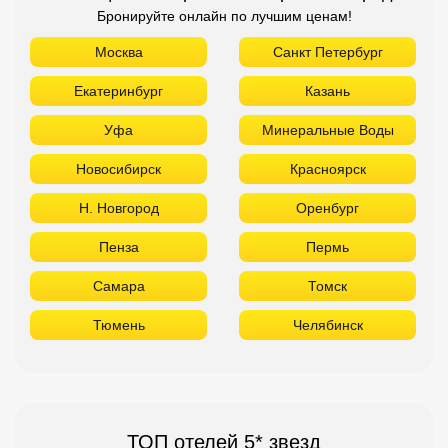
Н. Новгород
Оренбург
Пенза
Пермь
Самара
Томск
Тюмень
Челябинск
ТОП отелей 5* звезд
Используйте удобные фильтры
Турция
Аланья
Белек
Кемер
Сиде
Бодрум
Мармарис
Египет