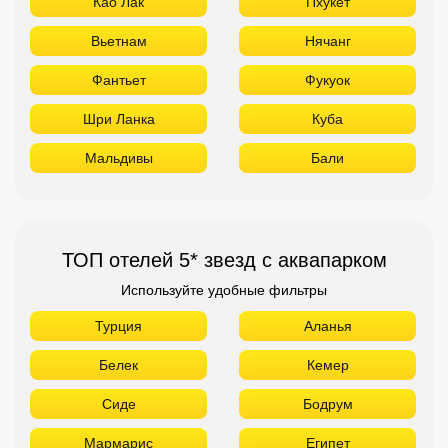
ТОП отелей 5* звезд с аквапарком
Используйте удобные фильтры
Турция
Аланья
Белек
Кемер
Сиде
Бодрум
Мармарис
Египет
Хургада
Шарм Эль Шейх
ОАЭ
ТОП лучших отелей 4* звезды