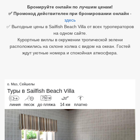
Бронируйте онлайн по лучшим ценам!
Египет
✅ Промокод действителен при бронировании онлайн
-
здесь
Куба
✅ Выгодные цены в Sailfish Beach Villa от всех туроператоров
на одном сайте.
Шри Ланка
Курортные виллы в окружении тропической зелени
расположились на склоне холма с видом на океан. Гостей
Бали
ждут уютные номера и спокойная атмосфера.
Вьетнам
Хайнань
о. Маэ
,
Сейшелы
Северный Гоа
Туры в
Sailfish Beach Villa
750 м
3-я
₽
Южный Гоа
линия
песок
до пляжа
14 км
платно
Занзибар
Абхазия
Большой Сочи