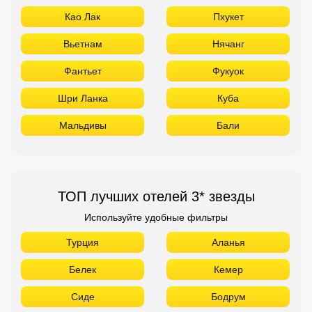
Као Лак
Пхукет
Вьетнам
Нячанг
Фантьет
Фукуок
Шри Ланка
Куба
Мальдивы
Бали
ТОП лучших отелей 3* звезды
Используйте удобные фильтры
Турция
Аланья
Белек
Кемер
Сиде
Бодрум