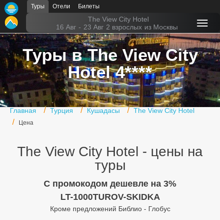
Туры
Отели
Билеты
Главная
The View City Hotel
16 Авг
-
23 Авг
2 взрослых
из Москвы
Горящие туры
Туры в The View City
Туры в Турцию
Hotel 4****
Туры в Египет
Туры в ОАЭ
Главная
Турция
Кушадасы
The View City Hotel
Офис г. Москва
Цена
Помощь
The View City Hotel - цены на
Подборки отелей
туры
Турция
C промокодом дешевле на 3%
LT-1000TUROV-SKIDKA
Таиланд
Кроме предложений Библио - Глобус
ОАЭ