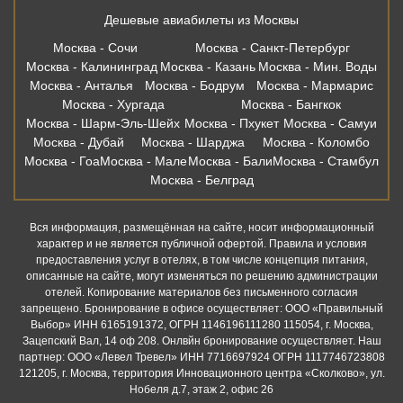
Дешевые авиабилеты из Москвы
Москва - Сочи
Москва - Санкт-Петербург
Москва - Калининград
Москва - Казань
Москва - Мин. Воды
Москва - Анталья
Москва - Бодрум
Москва - Мармарис
Москва - Хургада
Москва - Бангкок
Москва - Шарм-Эль-Шейх
Москва - Пхукет
Москва - Самуи
Москва - Дубай
Москва - Шарджа
Москва - Коломбо
Москва - Гоа
Москва - Мале
Москва - Бали
Москва - Стамбул
Москва - Белград
Вся информация, размещённая на сайте, носит информационный
характер и не является публичной офертой. Правила и условия
предоставления услуг в отелях, в том числе концепция питания,
описанные на сайте, могут изменяться по решению администрации
отелей. Копирование материалов без письменного согласия
запрещено. Бронирование в офисе осуществляет: ООО «Правильный
Выбор» ИНН 6165191372, ОГРН 1146196111280 115054, г. Москва,
Зацепский Вал, 14 оф 208. Онлвйн бронирование осуществляет. Наш
партнер: ООО «Левел Тревел» ИНН 7716697924 ОГРН 1117746723808
121205, г. Москва, территория Инновационного центра «Сколково», ул.
Нобеля д.7, этаж 2, офис 26