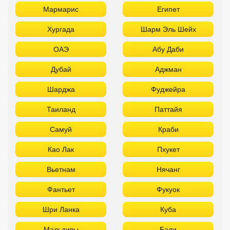
Мармарис
Египет
Хургада
Шарм Эль Шейх
ОАЭ
Абу Даби
Дубай
Аджман
Шарджа
Фуджейра
Таиланд
Паттайя
Самуй
Краби
Као Лак
Пхукет
Вьетнам
Нячанг
Фантьет
Фукуок
Шри Ланка
Куба
Мальдивы
Бали