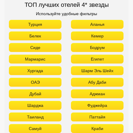
ТОП лучших отелей 4* звезды
Используйте удобные фильтры
Турция
Аланья
Белек
Кемер
Сиде
Бодрум
Мармарис
Египет
Хургада
Шарм Эль Шейх
ОАЭ
Абу Даби
Дубай
Аджман
Шарджа
Фуджейра
Таиланд
Паттайя
Самуй
Краби