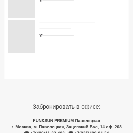
Сетевые отели Турции
Сетевые отели Египта
Сетевые отели ОАЭ
Сетевые отели Таиланда
Сетевые отели Шри Ланки
Сетевые отели Вьетнама
Сетевые отели Мальдив
Забронировать в офисе:
Сетевые отели Бали
Сетевые отели Сейшел
FUN&SUN PREMIUM Павелецкая
г. Москва, м. Павелецкая, Зацепский Вал, 14 оф. 208
Сетевые отели Маврикия