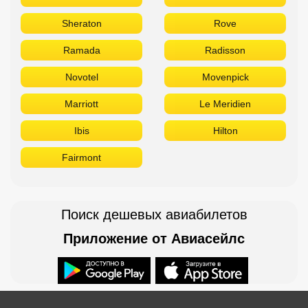
Sheraton
Rove
Ramada
Radisson
Novotel
Movenpick
Marriott
Le Meridien
Ibis
Hilton
Fairmont
Поиск дешевых авиабилетов
Приложение от Авиасейлс
Доступно в
Загрузите в