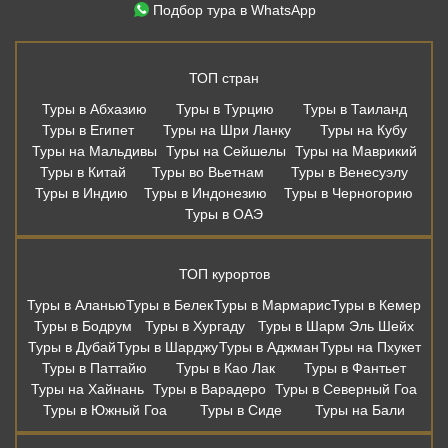
Подбор тура в WhatsApp
ТОП стран
Туры в Абхазию
Туры в Турцию
Туры в Таиланд
Туры в Египет
Туры на Шри Ланку
Туры на Кубу
Туры на Мальдивы
Туры на Сейшелы
Туры на Маврикий
Туры в Китай
Туры во Вьетнам
Туры в Венесуэлу
Туры в Индию
Туры в Индонезию
Туры в Черногорию
Туры в ОАЭ
ТОП курортов
Туры в Аланью
Туры в Белек
Туры в Мармарис
Туры в Кемер
Туры в Бодрум
Туры в Хургаду
Туры в Шарм Эль Шейх
Туры в Дубай
Туры в Шарджу
Туры в Аджман
Туры на Пхукет
Туры в Паттайю
Туры в Као Лак
Туры в Фантьет
Туры на Хайнань
Туры в Варадеро
Туры в Северный Гоа
Туры в Южный Гоа
Туры в Сиде
Туры на Бали