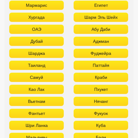
Мармарис
Египет
Хургада
Шарм Эль Шейх
ОАЭ
Абу Даби
Дубай
Аджман
Шарджа
Фуджейра
Таиланд
Паттайя
Самуй
Краби
Као Лак
Пхукет
Вьетнам
Нячанг
Фантьет
Фукуок
Шри Ланка
Куба
Мальдивы
Бали