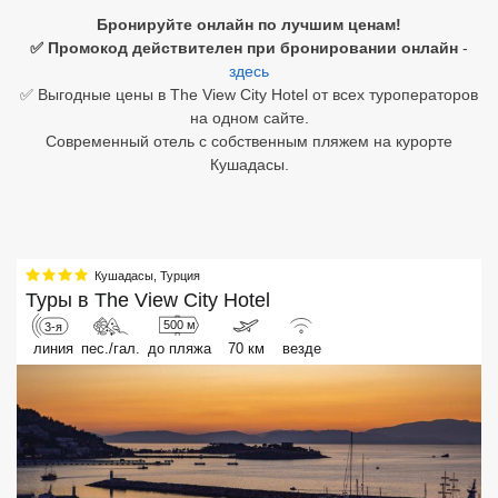
Бронируйте онлайн по лучшим ценам!
Египет
✅ Промокод действителен при бронировании онлайн
-
здесь
Куба
✅ Выгодные цены в The View City Hotel от всех туроператоров
на одном сайте.
Шри Ланка
Современный отель с собственным пляжем на курорте
Кушадасы.
Бали
Вьетнам
Хайнань
Кушадасы
,
Турция
Туры в
The View City Hotel
Северный Гоа
500 м
3-я
линия
пес./гал.
до пляжа
70 км
везде
Южный Гоа
Занзибар
Абхазия
Большой Сочи