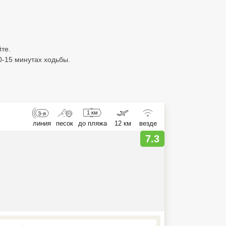
те.
0-15 минутах ходьбы.
1 км
3-я
линия
песок
до пляжа
12 км
везде
7.3
ed , press Down to open the menu,