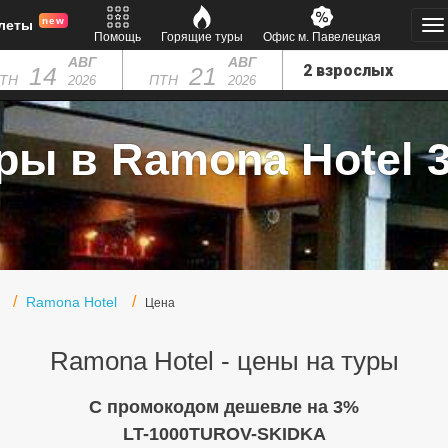
new
леты
Помощь
Горящие туры
Офис м. Павелецкая
АВГ
АВГ
14
21
ТН
ПТН
2026
2026
ры в Ramona Hotel 3
Ramona Hotel
Цена
Ramona Hotel - цены на туры
C промокодом дешевле на 3%
LT-1000TUROV-SKIDKA