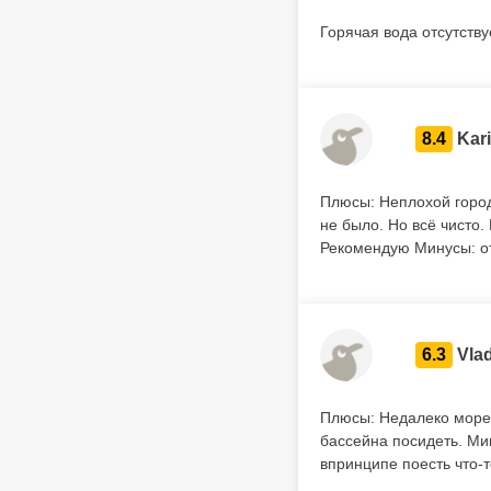
Горячая вода отсутству
8.4
Kar
Плюсы: Неплохой город
не было. Но всё чисто.
Рекомендую Минусы: от
6.3
Vlad
Плюсы: Недалеко море,
бассейна посидеть. Ми
впринципе поесть что-