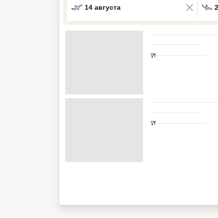
14 августа
Кав Мин Воды
Экскурсионные туры
VIP отели 5 звезд
ТОП 10 лучших отелей 5*
ТОП 10 недорогих отелей
5*
Лучшие отели 4* звезды
Недорогие отели 4*
звезды
Лучшие отели 3* звезды
Недорогие отели 3*
звезды