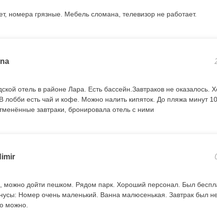
ет, номера грязные. Мебель сломана, телевизор не работает.
ina
ской отель в районе Лара. Есть бассейн.Завтраков не оказалось. 
 В лобби есть чай и кофе. Можно налить кипяток. До пляжа минут 1
менённые завтраки, бронировала отель с ними
imir
 можно дойти пешком. Рядом парк. Хороший персонал. Был беспла
нусы: Номер очень маленький. Ванна малюсенькая. Завтрак был не
то можно.