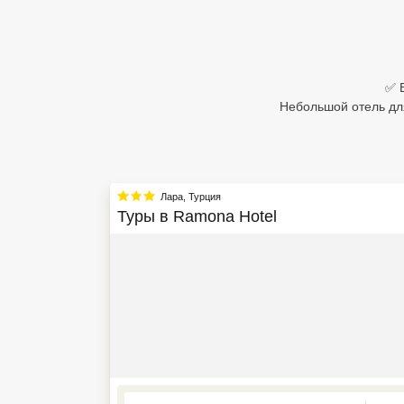
Египет
Куба
✅ 
Шри Ланка
Небольшой отель для
Бали
Вьетнам
Лара
,
Турция
Хайнань
Туры в
Ramona Hotel
Северный Гоа
Южный Гоа
Занзибар
Абхазия
Большой Сочи