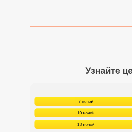
Сетевые отели Турции
Сетевые отели Египта
Сетевые отели ОАЭ
Сетевые отели Таиланда
Сетевые отели Шри Ланки
Узнайте ц
Сетевые отели Вьетнама
Сетевые отели Мальдив
7 ночей
Сетевые отели Бали
10 ночей
Сетевые отели Сейшел
13 ночей
Сетевые отели Маврикия