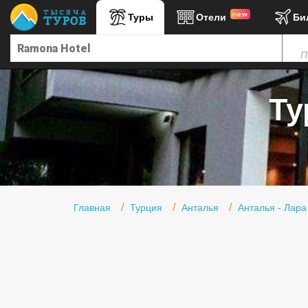
new
Туры
Отели
Би
Главная
П
Горящие туры
Туры в Турцию
Ту
Туры в Египет
Туры в ОАЭ
Офис г. Москва
Помощь
Главная
Турция
Анталья
Анталья - Лара
Подборки отелей
Турция
Таиланд
ОАЭ