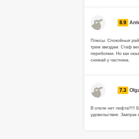
8.9
Ant
Плюсы: Спокойныя райо
трем звездам. Стаф ве
перебоями. Но как ока
снимай у частника.
7.3
Olg
В отеле нет лифта!!!!!
удовольствие. Завтрак 