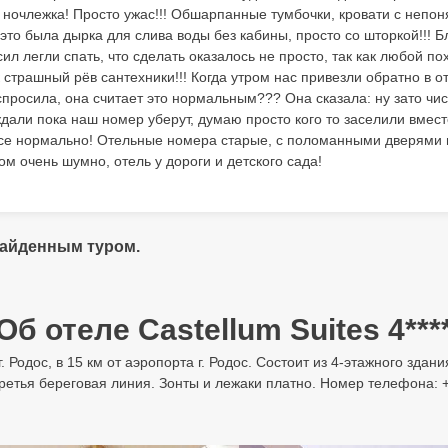
о ночлежка! Просто ужас!!! Обшарпанные тумбочки, кровати с непо
 это была дырка для слива воды без кабины, просто со шторкой!!! 
ил легли спать, что сделать оказалось не просто, так как любой по
 страшный рёв сантехники!!! Когда утром нас привезли обратно в от
просила, она считает это нормальным??? Она сказала: ну зато чисто
дали пока наш номер уберут, думаю просто кого то заселили вмест
се нормально! Отельные номера старые, с поломанными дверями 
ром очень шумно, отель у дороги и детского сада!
найденным туром.
Об отеле Castellum Suites 4***
 г. Родос, в 15 км от аэропорта г. Родос. Состоит из 4-этажного зд
ретья береговая линия. Зонты и лежаки платно. Номер телефона: +