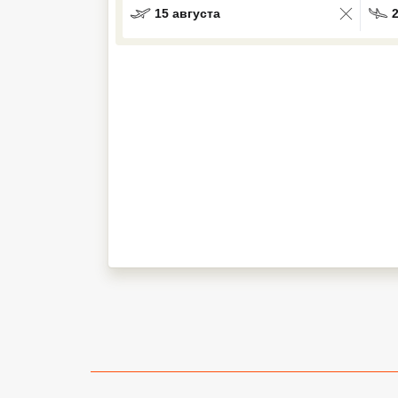
15 августа
Кав Мин Воды
Экскурсионные туры
VIP отели 5 звезд
ТОП 10 лучших отелей 5*
ТОП 10 недорогих отелей
5*
Лучшие отели 4* звезды
Недорогие отели 4*
звезды
Лучшие отели 3* звезды
Недорогие отели 3*
звезды