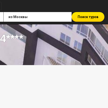
Поиск туров
4****