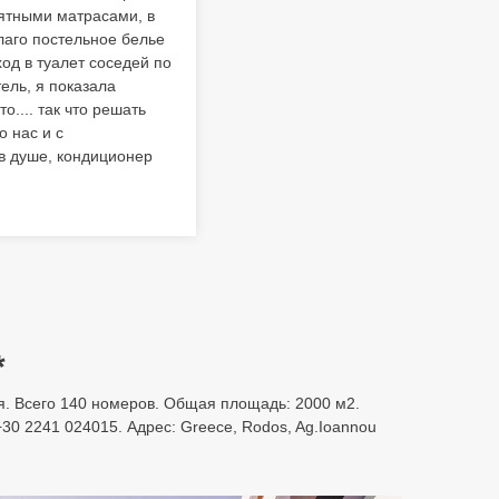
нятными матрасами, в
Благо постельное белье
ход в туалет соседей по
ель, я показала
.... так что решать
о нас и с
в душе, кондиционер
*
ания. Всего 140 номеров. Общая площадь: 2000 м2.
30 2241 024015. Адрес: Greece, Rodos, Ag.Ioannou