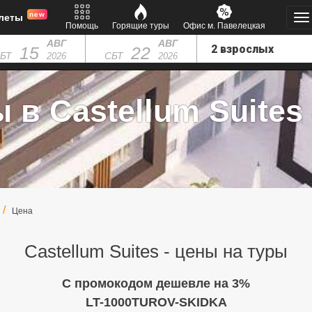
new
леты
Помощь
Горящие туры
Офис м. Павелецкая
АВГ
АВГ
15
22
БТ
СБТ
2026
2026
 в Castellum Suites 
Цена
Castellum Suites - цены на туры
C промокодом дешевле на 3%
LT-1000TUROV-SKIDKA