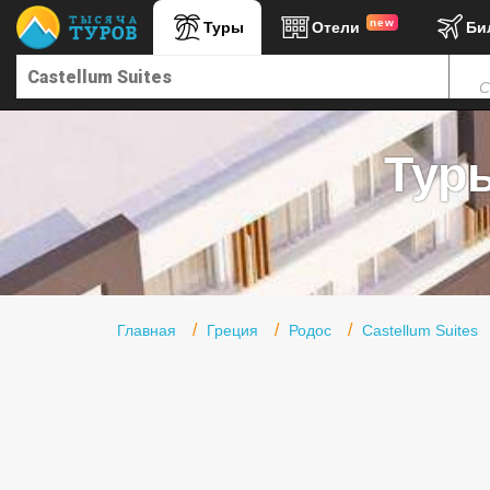
new
Туры
Отели
Би
Главная
С
Горящие туры
Туры в Турцию
Туры
Туры в Египет
Туры в ОАЭ
Офис г. Москва
Помощь
Главная
Греция
Родос
Castellum Suites
Подборки отелей
Турция
Таиланд
ОАЭ