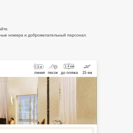
айте.
нные номера и доброжелательный персонал.
1.4 км
3-я
линия
песок
до пляжа
15 км
ed , press Down to open the menu,