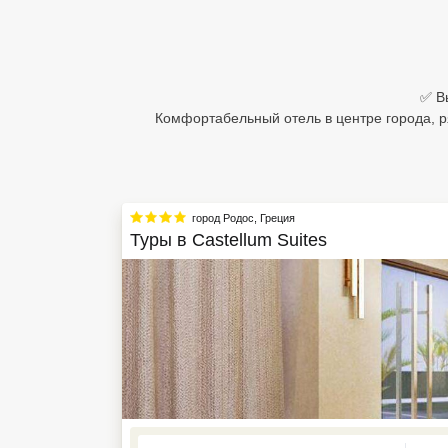
Египет
Куба
✅ Вы
Шри Ланка
Комфортабельный отель в центре города, 
Бали
Вьетнам
город Родос
,
Греция
Хайнань
Туры в
Castellum Suites
Северный Гоа
Южный Гоа
Занзибар
Абхазия
Большой Сочи