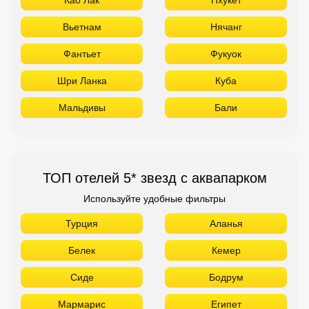
Као Лак
Пхукет
Вьетнам
Нячанг
Фантьет
Фукуок
Шри Ланка
Куба
Мальдивы
Бали
ТОП отелей 5* звезд с аквапарком
Используйте удобные фильтры
Турция
Аланья
Белек
Кемер
Сиде
Бодрум
Мармарис
Египет