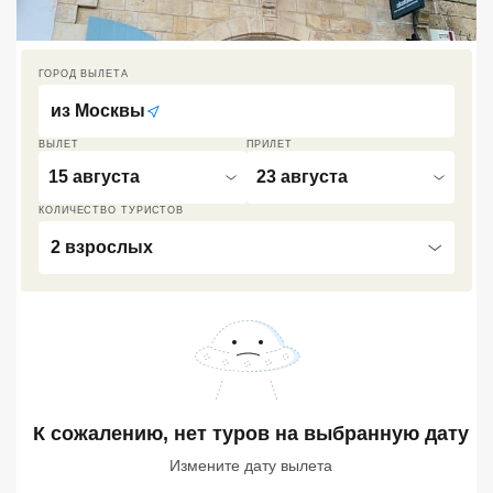
Кав Мин Воды
Экскурсионные туры
ГОРОД ВЫЛЕТА
из
Москвы
VIP отели 5 звезд
ВЫЛЕТ
ПРИЛЕТ
ТОП 10 лучших отелей 5*
15 августа
23 августа
КОЛИЧЕСТВО ТУРИСТОВ
ТОП 10 недорогих отелей
2 взрослых
5*
Лучшие отели 4* звезды
Недорогие отели 4*
звезды
Лучшие отели 3* звезды
К сожалению, нет туров
на выбранную дату
Недорогие отели 3*
Измените дату вылета
звезды