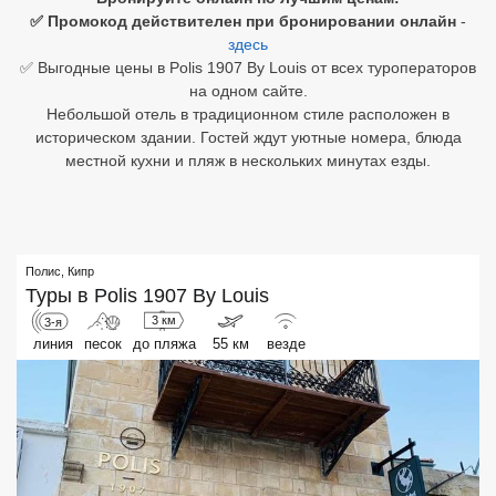
✅ Промокод действителен при бронировании онлайн
-
Египет
здесь
✅ Выгодные цены в Polis 1907 By Louis от всех туроператоров
Куба
на одном сайте.
Небольшой отель в традиционном стиле расположен в
Шри Ланка
историческом здании. Гостей ждут уютные номера, блюда
местной кухни и пляж в нескольких минутах езды.
Бали
Вьетнам
Хайнань
Полис
,
Кипр
Туры в
Polis 1907 By Louis
Северный Гоа
3 км
3-я
линия
песок
до пляжа
55 км
везде
Южный Гоа
Занзибар
Абхазия
Большой Сочи