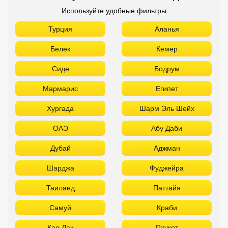
Используйте удобные фильтры
Турция
Аланья
Белек
Кемер
Сиде
Бодрум
Мармарис
Египет
Хургада
Шарм Эль Шейх
ОАЭ
Абу Даби
Дубай
Аджман
Шарджа
Фуджейра
Таиланд
Паттайя
Самуй
Краби
Као Лак
Пхукет