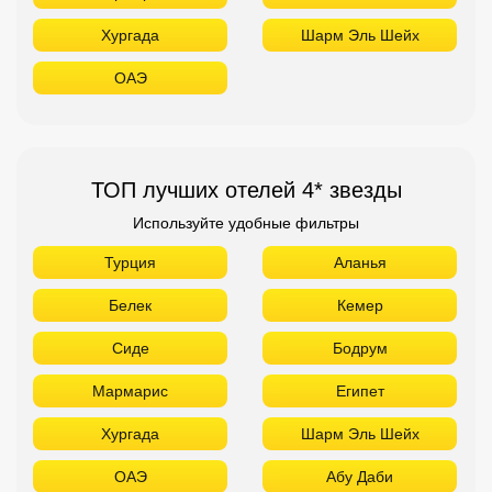
Хургада
Шарм Эль Шейх
ОАЭ
ТОП лучших отелей 4* звезды
Используйте удобные фильтры
Турция
Аланья
Белек
Кемер
Сиде
Бодрум
Мармарис
Египет
Хургада
Шарм Эль Шейх
ОАЭ
Абу Даби