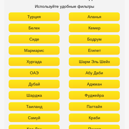
Используйте удобные фильтры
Турция
Аланья
Белек
Кемер
Сиде
Бодрум
Мармарис
Египет
Хургада
Шарм Эль Шейх
ОАЭ
Абу Даби
Дубай
Аджман
Шарджа
Фуджейра
Таиланд
Паттайя
Самуй
Краби