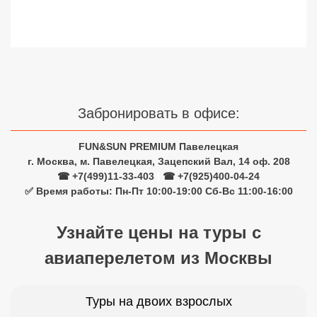
Сетевые отели Турции
Сетевые отели Египта
Сетевые отели ОАЭ
Сетевые отели Таиланда
Забронировать в офисе:
Сетевые отели Шри Ланки
FUN&SUN PREMIUM Павелецкая
г. Москва, м. Павелецкая, Зацепский Вал, 14 оф. 208
☎ +7(499)11-33-403
|
☎ +7(925)400-04-24
Сетевые отели Вьетнама
✅ Время работы: Пн-Пт 10:00-19:00 Сб-Вс 11:00-16:00
Сетевые отели Мальдив
Узнайте цены на туры с
авиаперелетом из Москвы
Сетевые отели Бали
Сетевые отели Сейшел
Туры на двоих взрослых
Сетевые отели Маврикия