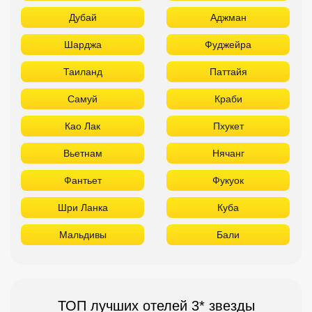
Дубай
Аджман
Шарджа
Фуджейра
Таиланд
Паттайя
Самуй
Краби
Као Лак
Пхукет
Вьетнам
Нячанг
Фантьет
Фукуок
Шри Ланка
Куба
Мальдивы
Бали
ТОП лучших отелей 3* звезды