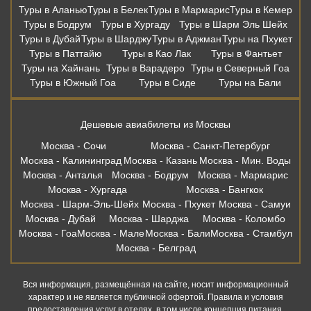
Туры в Аланью
Туры в Белек
Туры в Мармарис
Туры в Кемер
Туры в Бодрум
Туры в Хургаду
Туры в Шарм Эль Шейх
Туры в Дубай
Туры в Шарджу
Туры в Аджман
Туры на Пхукет
Туры в Паттайю
Туры в Као Лак
Туры в Фантьет
Туры на Хайнань
Туры в Варадеро
Туры в Северный Гоа
Туры в Южный Гоа
Туры в Сиде
Туры на Бали
Дешевые авиабилеты из Москвы
Москва - Сочи
Москва - Санкт-Петербург
Москва - Калининград
Москва - Казань
Москва - Мин. Воды
Москва - Анталья
Москва - Бодрум
Москва - Мармарис
Москва - Хургада
Москва - Бангкок
Москва - Шарм-Эль-Шейх
Москва - Пхукет
Москва - Самуи
Москва - Дубай
Москва - Шарджа
Москва - Коломбо
Москва - Гоа
Москва - Мале
Москва - Бали
Москва - Стамбул
Москва - Белград
Вся информация, размещённая на сайте, носит информационный
характер и не является публичной офертой. Правила и условия
предоставления услуг в отелях, в том числе концепция питания,