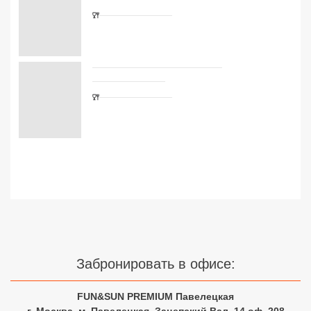
Сетевые отели Турции
Сетевые отели Египта
Сетевые отели ОАЭ
Сетевые отели Таиланда
Сетевые отели Шри Ланки
Сетевые отели Вьетнама
Сетевые отели Мальдив
Сетевые отели Бали
Забронировать в офисе:
Сетевые отели Сейшел
FUN&SUN PREMIUM Павелецкая
Сетевые отели Маврикия