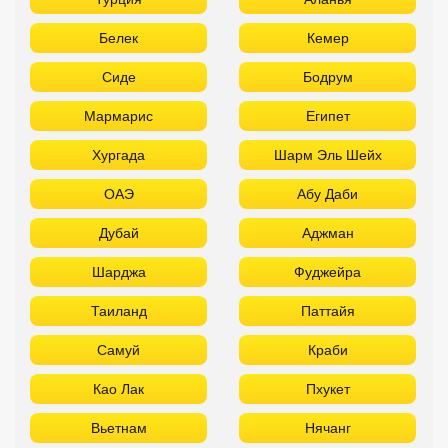
Белек
Кемер
Сиде
Бодрум
Мармарис
Египет
Хургада
Шарм Эль Шейх
ОАЭ
Абу Даби
Дубай
Аджман
Шарджа
Фуджейра
Таиланд
Паттайя
Самуй
Краби
Као Лак
Пхукет
Вьетнам
Нячанг