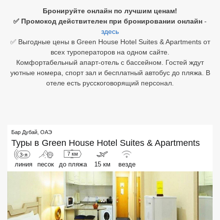
Бронируйте онлайн по лучшим ценам!
Египет
✅ Промокод действителен при бронировании онлайн
-
здесь
Куба
✅ Выгодные цены в Green House Hotel Suites & Apartments от
всех туроператоров на одном сайте.
Шри Ланка
Комфортабельный апарт-отель с бассейном. Гостей ждут
уютные номера, спорт зал и бесплатный автобус до пляжа. В
Бали
отеле есть русскоговорящий персонал.
Вьетнам
Хайнань
Бар Дубай
,
ОАЭ
Северный Гоа
Туры в
Green House Hotel Suites & Apartments
7 км
3-я
Южный Гоа
линия
песок
до пляжа
15 км
везде
Занзибар
Абхазия
Большой Сочи