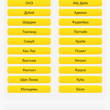
ОАЭ
Абу Даби
Дубай
Аджман
Шарджа
Фуджейра
Таиланд
Паттайя
Самуй
Краби
Као Лак
Пхукет
Вьетнам
Нячанг
Фантьет
Фукуок
Шри Ланка
Куба
Мальдивы
Бали