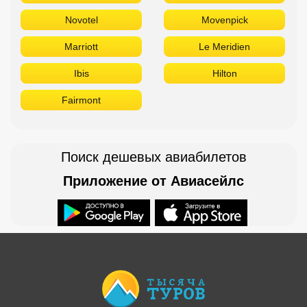
Novotel
Movenpick
Marriott
Le Meridien
Ibis
Hilton
Fairmont
Поиск дешевых авиабилетов
Приложение от Авиасейлс
Доступно в
Загрузите в