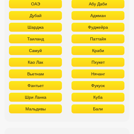
ОАЭ
Абу Даби
Дубай
Аджман
Шарджа
Фуджейра
Таиланд
Паттайя
Самуй
Краби
Као Лак
Пхукет
Вьетнам
Нячанг
Фантьет
Фукуок
Шри Ланка
Куба
Мальдивы
Бали