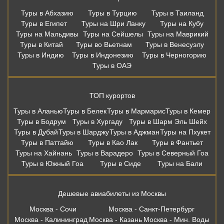
Туры в Абхазию
Туры в Турцию
Туры в Таиланд
Туры в Египет
Туры на Шри Ланку
Туры на Кубу
Туры на Мальдивы
Туры на Сейшелы
Туры на Маврикий
Туры в Китай
Туры во Вьетнам
Туры в Венесуэлу
Туры в Индию
Туры в Индонезию
Туры в Черногорию
Туры в ОАЭ
ТОП курортов
Туры в Аланью
Туры в Белек
Туры в Мармарис
Туры в Кемер
Туры в Бодрум
Туры в Хургаду
Туры в Шарм Эль Шейх
Туры в Дубай
Туры в Шарджу
Туры в Аджман
Туры на Пхукет
Туры в Паттайю
Туры в Као Лак
Туры в Фантьет
Туры на Хайнань
Туры в Варадеро
Туры в Северный Гоа
Туры в Южный Гоа
Туры в Сиде
Туры на Бали
Дешевые авиабилеты из Москвы
Москва - Сочи
Москва - Санкт-Петербург
Москва - Калининград
Москва - Казань
Москва - Мин. Воды