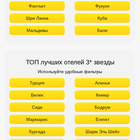
Фантьет
Фукуок
Шри Ланка
Куба
Мальдивы
Бали
ТОП лучших отелей 3* звезды
Используйте удобные фильтры
Турция
Аланья
Белек
Кемер
Сиде
Бодрум
Мармарис
Египет
Хургада
Шарм Эль Шейх