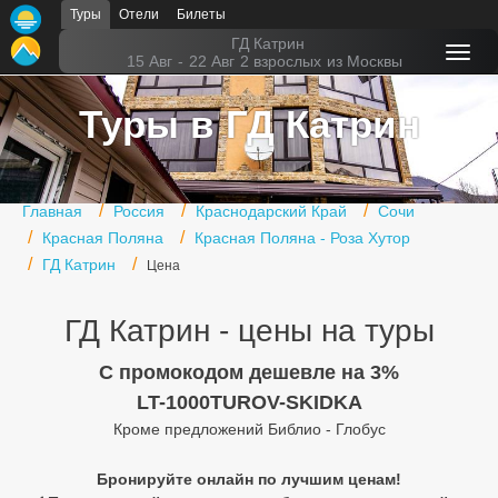
Туры
Отели
Билеты
Главная
ГД Катрин
15 Авг
-
22 Авг
2 взрослых
из Москвы
Горящие туры
Туры в ГД Катрин
Туры в Турцию
Туры в Египет
Главная
Россия
Краснодарский Край
Сочи
Туры в ОАЭ
Красная Поляна
Красная Поляна - Роза Хутор
ГД Катрин
Цена
Офис г. Москва
Помощь
ГД Катрин - цены на туры
Подборки отелей
C промокодом дешевле на 3%
LT-1000TUROV-SKIDKA
Турция
Кроме предложений Библио - Глобус
Таиланд
Бронируйте онлайн по лучшим ценам!
ОАЭ