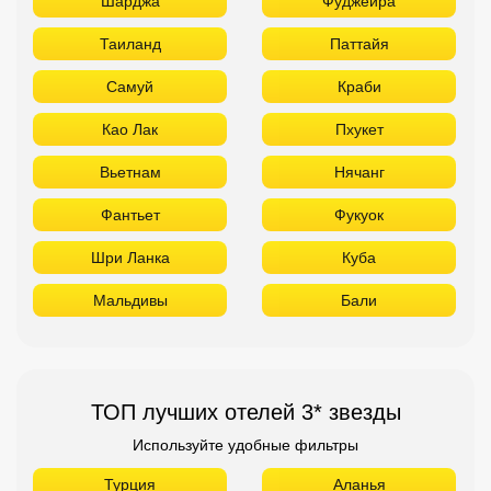
Шарджа
Фуджейра
Таиланд
Паттайя
Самуй
Краби
Као Лак
Пхукет
Вьетнам
Нячанг
Фантьет
Фукуок
Шри Ланка
Куба
Мальдивы
Бали
ТОП лучших отелей 3* звезды
Используйте удобные фильтры
Турция
Аланья