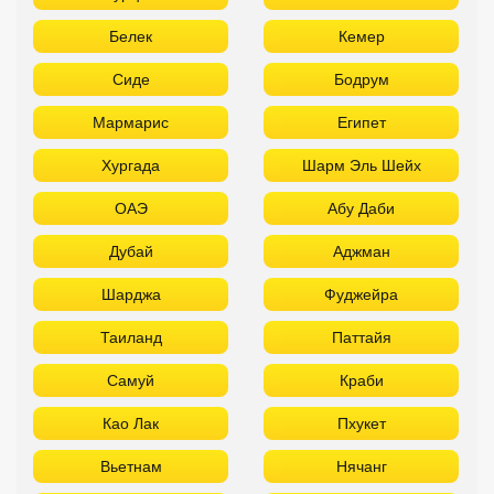
Белек
Кемер
Сиде
Бодрум
Мармарис
Египет
Хургада
Шарм Эль Шейх
ОАЭ
Абу Даби
Дубай
Аджман
Шарджа
Фуджейра
Таиланд
Паттайя
Самуй
Краби
Као Лак
Пхукет
Вьетнам
Нячанг