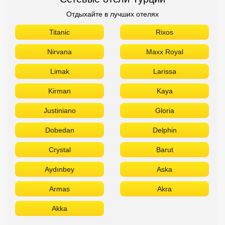
Отдыхайте в лучших отелях
Titanic
Rixos
Nirvana
Maxx Royal
Limak
Larissa
Kirman
Kaya
Justiniano
Gloria
Dobedan
Delphin
Crystal
Barut
Aydınbey
Aska
Armas
Akra
Akka