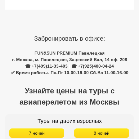
Сетевые отели Турции
Сетевые отели Египта
Сетевые отели ОАЭ
Забронировать в офисе:
Сетевые отели Таиланда
FUN&SUN PREMIUM Павелецкая
г. Москва, м. Павелецкая, Зацепский Вал, 14 оф. 208
Сетевые отели Шри Ланки
☎ +7(499)11-33-403
|
☎ +7(925)400-04-24
✅ Время работы: Пн-Пт 10:00-19:00 Сб-Вс 11:00-16:00
Сетевые отели Вьетнама
Узнайте цены на туры с
Сетевые отели Мальдив
авиаперелетом из Москвы
Сетевые отели Бали
Туры на двоих взрослых
Сетевые отели Сейшел
7 ночей
8 ночей
Сетевые отели Маврикия