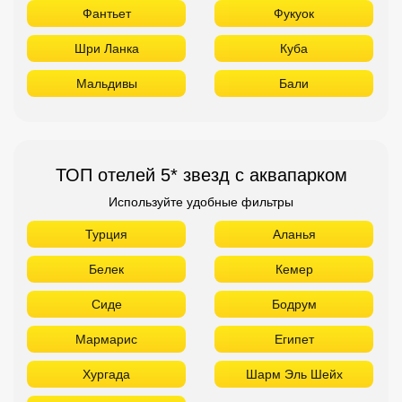
Фантьет
Фукуок
Шри Ланка
Куба
Мальдивы
Бали
ТОП отелей 5* звезд с аквапарком
Используйте удобные фильтры
Турция
Аланья
Белек
Кемер
Сиде
Бодрум
Мармарис
Египет
Хургада
Шарм Эль Шейх