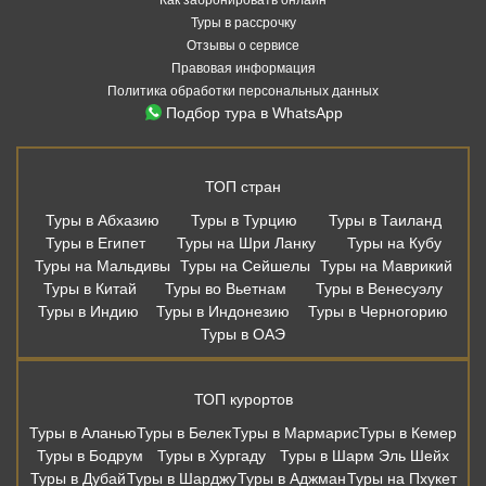
Туры в рассрочку
Отзывы о сервисе
Правовая информация
Политика обработки персональных данных
Подбор тура в WhatsApp
ТОП стран
Туры в Абхазию
Туры в Турцию
Туры в Таиланд
Туры в Египет
Туры на Шри Ланку
Туры на Кубу
Туры на Мальдивы
Туры на Сейшелы
Туры на Маврикий
Туры в Китай
Туры во Вьетнам
Туры в Венесуэлу
Туры в Индию
Туры в Индонезию
Туры в Черногорию
Туры в ОАЭ
ТОП курортов
Туры в Аланью
Туры в Белек
Туры в Мармарис
Туры в Кемер
Туры в Бодрум
Туры в Хургаду
Туры в Шарм Эль Шейх
Туры в Дубай
Туры в Шарджу
Туры в Аджман
Туры на Пхукет