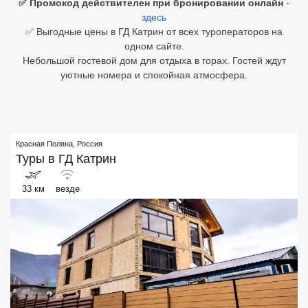
✅ Промокод действителен при бронировании онлайн
-
здесь
Египет
✅ Выгодные цены в ГД Катрин от всех туроператоров на
одном сайте.
Куба
Небольшой гостевой дом для отдыха в горах. Гостей ждут
уютные номера и спокойная атмосфера.
Шри Ланка
Бали
Вьетнам
Красная Поляна
,
Россия
Туры в
ГД Катрин
Хайнань
33 км
везде
Северный Гоа
Южный Гоа
Занзибар
Абхазия
Большой Сочи