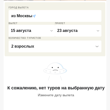
Кав Мин Воды
ГОРОД ВЫЛЕТА
из
Москвы
Экскурсионные туры
ВЫЛЕТ
ПРИЛЕТ
VIP отели 5 звезд
15 августа
23 августа
ТОП 10 лучших отелей 5*
КОЛИЧЕСТВО ТУРИСТОВ
2 взрослых
ТОП 10 недорогих отелей
5*
Лучшие отели 4* звезды
Недорогие отели 4*
звезды
К сожалению, нет туров
на выбранную дату
Лучшие отели 3* звезды
Измените дату вылета
Недорогие отели 3*
звезды