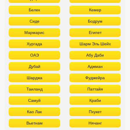
Белек
Кемер
Сиде
Бодрум
Мармарис
Египет
Хургада
Шарм Эль Шейх
ОАЭ
Абу Даби
Дубай
Аджман
Шарджа
Фуджейра
Таиланд
Паттайя
Самуй
Краби
Као Лак
Пхукет
Вьетнам
Нячанг