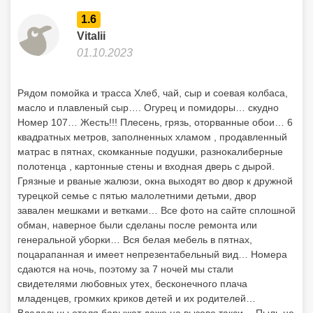
1.6
Vitalii
01.10.2023
Рядом помойка и трасса Хлеб, чай, сыр и соевая колбаса,
масло и плавленый сыр…. Огурец и помидоры… скудно
Номер 107… Жесть!!! Плесень, грязь, оторванные обои… 6
квадратных метров, заполненных хламом , продавленный
матрас в пятнах, скомканные подушки, разнокалиберные
полотенца , картонные стены и входная дверь с дырой.
Грязные и рваные жалюзи, окна выходят во двор к дружной
турецкой семье с пятью малолетними детьми, двор
завален мешками и ветками… Все фото на сайте сплошной
обман, наверное были сделаны после ремонта или
генеральной уборки… Вся белая мебель в пятнах,
поцарапанная и имеет непрезентабельный вид… Номера
сдаются на ночь, поэтому за 7 ночей мы стали
свидетелями любовных утех, бесконечного плача
младенцев, громких криков детей и их родителей…