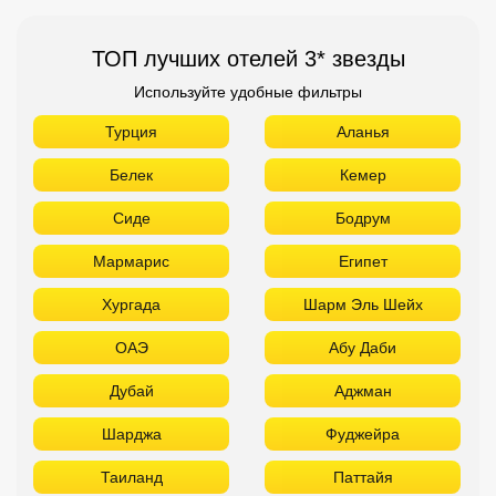
ТОП лучших отелей 3* звезды
Используйте удобные фильтры
Турция
Аланья
Белек
Кемер
Сиде
Бодрум
Мармарис
Египет
Хургада
Шарм Эль Шейх
ОАЭ
Абу Даби
Дубай
Аджман
Шарджа
Фуджейра
Таиланд
Паттайя