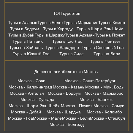
ТОП курортов
Туры в Аланью
Туры в Белек
Туры в Мармарис
Туры в Кемер
Туры в Бодрум
Туры в Хургаду
Туры в Шарм Эль Шейх
Туры в Дубай
Туры в Шарджу
Туры в Аджман
Туры на Пхукет
Туры в Паттайю
Туры в Као Лак
Туры в Фантьет
Туры на Хайнань
Туры в Варадеро
Туры в Северный Гоа
Туры в Южный Гоа
Туры в Сиде
Туры на Бали
Дешевые авиабилеты из Москвы
Москва - Сочи
Москва - Санкт-Петербург
Москва - Калининград
Москва - Казань
Москва - Мин. Воды
Москва - Анталья
Москва - Бодрум
Москва - Мармарис
Москва - Хургада
Москва - Бангкок
Москва - Шарм-Эль-Шейх
Москва - Пхукет
Москва - Самуи
Москва - Дубай
Москва - Шарджа
Москва - Коломбо
Москва - Гоа
Москва - Мале
Москва - Бали
Москва - Стамбул
Москва - Белград