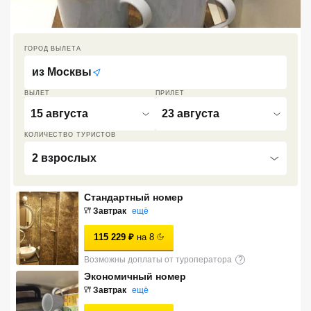
Кав Мин Воды
Экскурсионные туры
ГОРОД ВЫЛЕТА
из
Москвы
VIP отели 5 звезд
ВЫЛЕТ
ПРИЛЕТ
ТОП 10 лучших отелей 5*
15 августа
23 августа
КОЛИЧЕСТВО ТУРИСТОВ
ТОП 10 недорогих отелей
2 взрослых
5*
Лучшие отели 4* звезды
Стандартный номер
Завтрак
ещё
Недорогие отели 4*
звезды
115 229
₽
на
8
Лучшие отели 3* звезды
Возможны доплаты от туроператора
?
Экономичный номер
Недорогие отели 3*
Завтрак
ещё
звезды