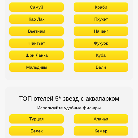
Самуй
Краби
Као Лак
Пхукет
Вьетнам
Нячанг
Фантьет
Фукуок
Шри Ланка
Куба
Мальдивы
Бали
ТОП отелей 5* звезд с аквапарком
Используйте удобные фильтры
Турция
Аланья
Белек
Кемер