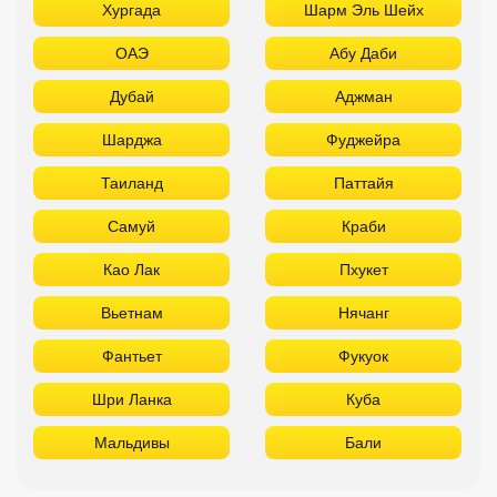
Хургада
Шарм Эль Шейх
ОАЭ
Абу Даби
Дубай
Аджман
Шарджа
Фуджейра
Таиланд
Паттайя
Самуй
Краби
Као Лак
Пхукет
Вьетнам
Нячанг
Фантьет
Фукуок
Шри Ланка
Куба
Мальдивы
Бали