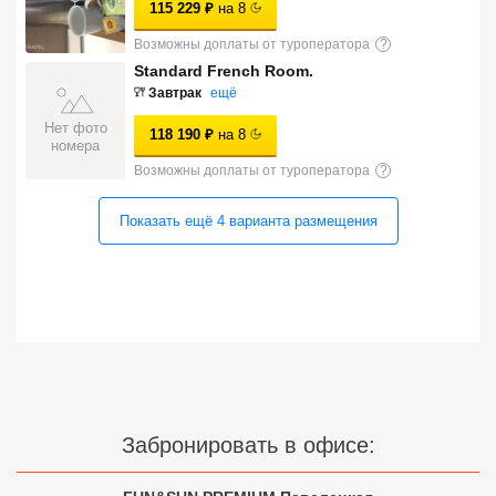
115 229
₽
на
8
Сетевые отели Турции
Возможны доплаты от туроператора
?
Сетевые отели Египта
Standard French Room.
Завтрак
ещё
Сетевые отели ОАЭ
Нет фото
118 190
₽
на
8
номера
Сетевые отели Таиланда
Возможны доплаты от туроператора
?
Показать ещё
4
варианта
размещения
Сетевые отели Шри Ланки
Сетевые отели Вьетнама
Сетевые отели Мальдив
Сетевые отели Бали
Забронировать в офисе:
Сетевые отели Сейшел
Сетевые отели Маврикия