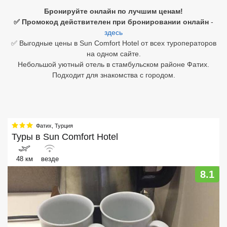
Бронируйте онлайн по лучшим ценам!
Египет
✅ Промокод действителен при бронировании онлайн
-
здесь
Куба
✅ Выгодные цены в Sun Comfort Hotel от всех туроператоров
на одном сайте.
Шри Ланка
Небольшой уютный отель в стамбульском районе Фатих.
Подходит для знакомства с городом.
Бали
Вьетнам
Хайнань
Фатих
,
Турция
Туры в
Sun Comfort Hotel
Северный Гоа
48 км
везде
Южный Гоа
8.1
Занзибар
Абхазия
Большой Сочи