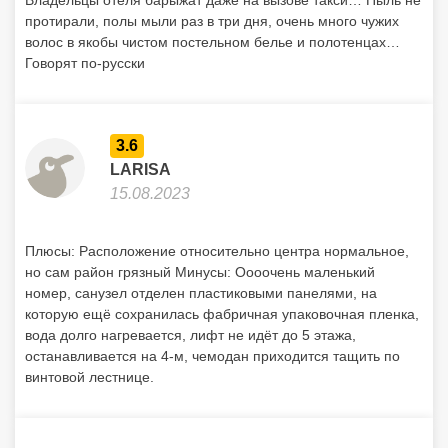
Владельцы отеля барыжат даже на вызове такси… Пыль не
протирали, полы мыли раз в три дня, очень много чужих
волос в якобы чистом постельном белье и полотенцах…
Говорят по-русски
3.6
LARISA
15.08.2023
Плюсы: Расположение относительно центра нормальное,
но сам район грязный Минусы: Оооочень маленький
номер, санузел отделен пластиковыми панелями, на
которую ещё сохранилась фабричная упаковочная пленка,
вода долго нагревается, лифт не идёт до 5 этажа,
останавливается на 4-м, чемодан приходится тащить по
винтовой лестнице.