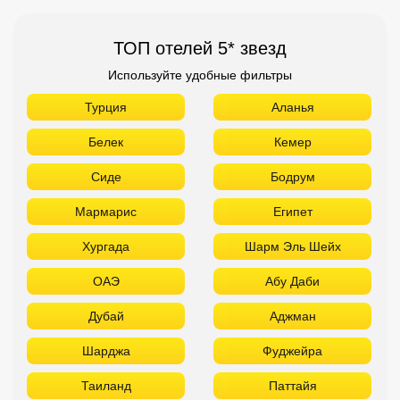
ТОП отелей 5* звезд
Используйте удобные фильтры
Турция
Аланья
Белек
Кемер
Сиде
Бодрум
Мармарис
Египет
Хургада
Шарм Эль Шейх
ОАЭ
Абу Даби
Дубай
Аджман
Шарджа
Фуджейра
Таиланд
Паттайя