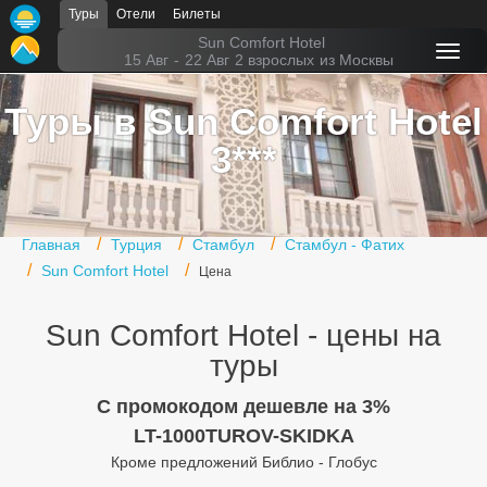
Туры
Отели
Билеты
Главная
Sun Comfort Hotel
15 Авг
-
22 Авг
2 взрослых
из Москвы
Горящие туры
Туры в Sun Comfort Hotel
Туры в Турцию
3***
Туры в Египет
Туры в ОАЭ
Главная
Турция
Стамбул
Стамбул - Фатих
Офис г. Москва
Sun Comfort Hotel
Цена
Помощь
Sun Comfort Hotel - цены на
Подборки отелей
туры
Турция
C промокодом дешевле на 3%
LT-1000TUROV-SKIDKA
Таиланд
Кроме предложений Библио - Глобус
ОАЭ