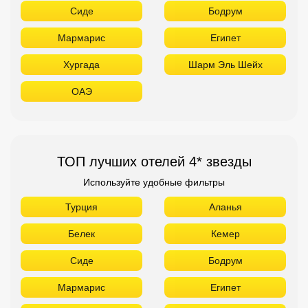
Сиде
Бодрум
Мармарис
Египет
Хургада
Шарм Эль Шейх
ОАЭ
ТОП лучших отелей 4* звезды
Используйте удобные фильтры
Турция
Аланья
Белек
Кемер
Сиде
Бодрум
Мармарис
Египет