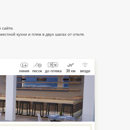
 сайте.
стной кухни и пляж в двух шагах от отеля.
50 м
1-я
линия
песок
до пляжа
38 км
везде
ed , press Down to open the menu,