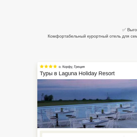
Египет
Куба
✅ Выго
Шри Ланка
Комфортабельный курортный отель для семе
Бали
Вьетнам
о. Корфу
,
Греция
Хайнань
Туры в
Laguna Holiday Resort
Северный Гоа
Южный Гоа
Занзибар
Абхазия
Большой Сочи