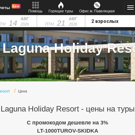
new
леты
Помощь
Горящие туры
Офис м. Павелецкая
АВГ
АВГ
14
21
ТН
ПТН
2026
2026
Laguna Holiday Reso
esort
Цена
Laguna Holiday Resort - цены на туры
C промокодом дешевле на 3%
LT-1000TUROV-SKIDKA