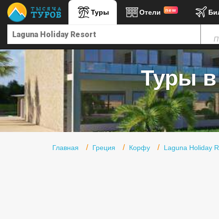
new
Туры
Отели
Би
Главная
П
Горящие туры
Туры в Турцию
Туры в 
Туры в Египет
Туры в ОАЭ
Офис г. Москва
Помощь
Главная
Греция
Корфу
Laguna Holiday R
Подборки отелей
Турция
Таиланд
ОАЭ