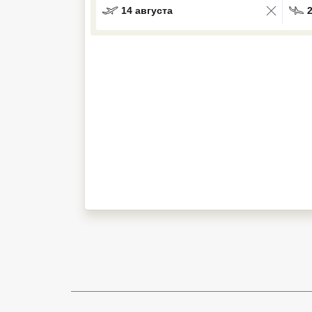
14 августа
Кав Мин Воды
Экскурсионные туры
VIP отели 5 звезд
ТОП 10 лучших отелей 5*
ТОП 10 недорогих отелей
5*
Лучшие отели 4* звезды
Недорогие отели 4*
звезды
Лучшие отели 3* звезды
Недорогие отели 3*
звезды