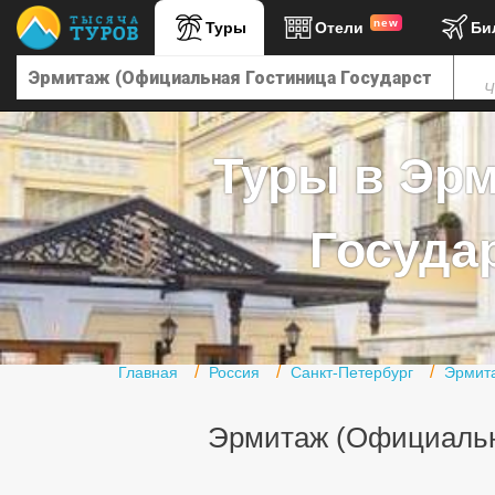
new
Туры
Отели
Би
Главная
Ч
Горящие туры
Туры в Турцию
Туры в Эр
Туры в Египет
Туры в ОАЭ
Государ
Офис г. Москва
Помощь
Подборки отелей
Главная
Россия
Санкт-Петербург
Эрмита
Турция
Эрмитаж (Официальна
Таиланд
ОАЭ