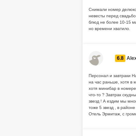
Снимали номер делюкс 
невесты перед свадьбой
блюд не более 10-15 м
но времени хватило.
6.8
Ale
Персонал и завтраки Н
на час раньше, хотя в 
хотя минибар в номере
что-то ? Завтрак скудн
звезд ! А ездим мы мно
тоже 5 звезд , в район
Отель Эрмитаж, с гром