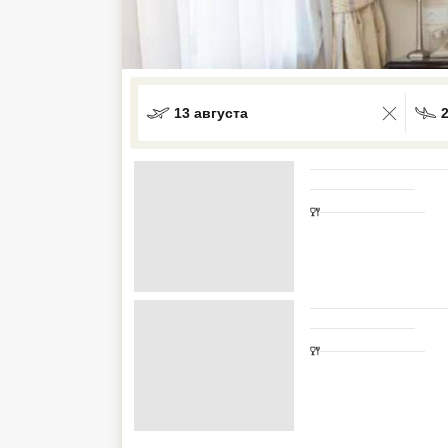
Кав Мин Воды
Экскурсионные туры
VIP отели 5 звезд
13 августа
ТОП 10 лучших отелей 5*
ТОП 10 недорогих отелей
5*
Лучшие отели 4* звезды
Недорогие отели 4*
звезды
Лучшие отели 3* звезды
Недорогие отели 3*
звезды