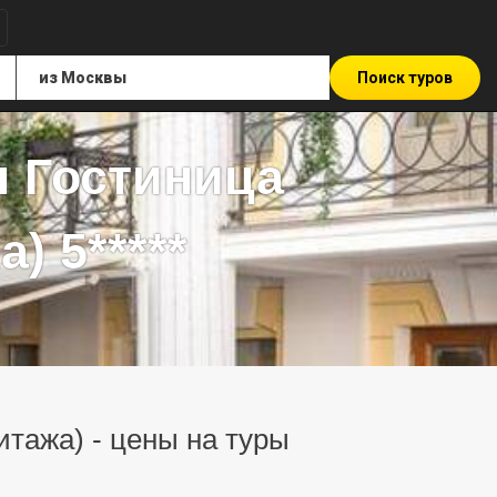
Поиск туров
 Гостиница
) 5*****
тажа) - цены на туры