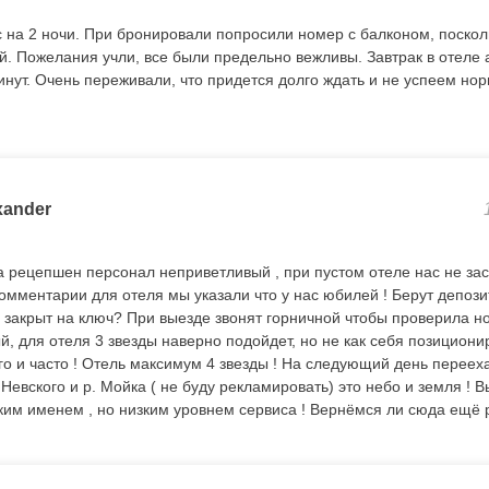
на 2 ночи. При бронировали попросили номер с балконом, поско
. Пожелания учли, все были предельно вежливы. Завтрак в отеле а
инут. Очень переживали, что придется долго ждать и не успеем нор
xander
а рецепшен персонал неприветливый , при пустом отеле нас не за
комментарии для отеля мы указали что у нас юбилей ! Берут депози
 закрыт на ключ? При выезде звонят горничной чтобы проверила но
ый, для отеля 3 звезды наверно подойдет, но не как себя позиционир
го и часто ! Отель максимум 4 звезды ! На следующий день перееха
е Невского и р. Мойка ( не буду рекламировать) это небо и земля ! 
ким именем , но низким уровнем сервиса ! Вернёмся ли сюда ещё 