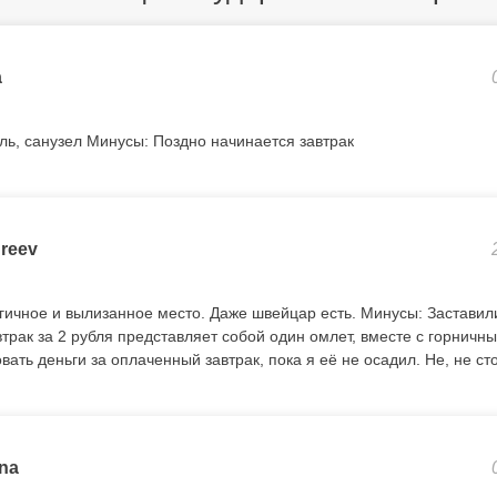
a
ь, санузел Минусы: Поздно начинается завтрак
reev
ичное и вылизанное место. Даже швейцар есть. Минусы: Заставили 
трак за 2 рубля представляет собой один омлет, вместе с горничн
вать деньги за оплаченный завтрак, пока я её не осадил. Не, не сто
ina