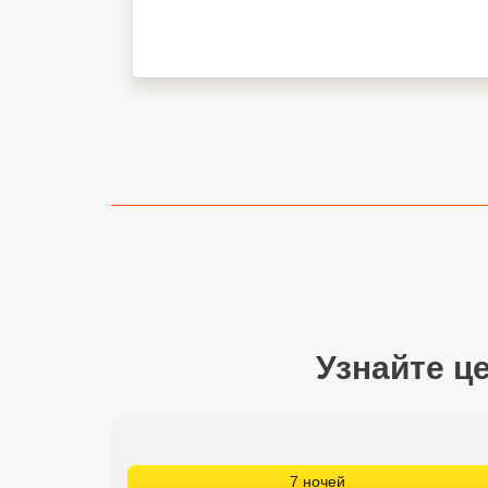
Сетевые отели Турции
Сетевые отели Египта
Сетевые отели ОАЭ
Сетевые отели Таиланда
Сетевые отели Шри Ланки
Сетевые отели Вьетнама
Сетевые отели Мальдив
Узнайте ц
Сетевые отели Бали
Сетевые отели Сейшел
Сетевые отели Маврикия
7 ночей