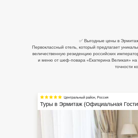
Египет
Куба
Шри Ланка
✅ Выгодные цены в Эрмитаж 
Первоклассный отель, который предлагает уникальн
Бали
величественную резиденцию российских императоро
и меню от шеф-повара «Екатерина Великая» на
Вьетнам
точности к
Хайнань
Северный Гоа
Южный Гоа
Центральный район
,
Россия
Туры в
Эрмитаж (Официальная Гости
Занзибар
Абхазия
Большой Сочи