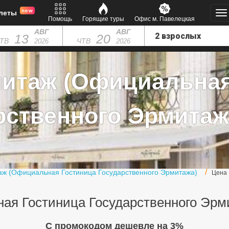
new
леты
Помощь
Горящие туры
Офис м. Павелецкая
АВГ
АВГ
13
20
ТВ
ЧТВ
2026
2026
митаж (Официальная
ственного Эрмитажа
ж (Официальная Гостиница Государственного Эрмитажа)
Цена
я Гостиница Государственного Эрми
C промокодом дешевле на 3%