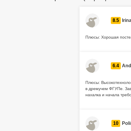
8.5
Irin
Плюсы: Хорошая постел
6.4
And
Плюсы: Высокотехнолог
в дремучем ФГУПе. Зав
нахалка и начала требо
10
Pol