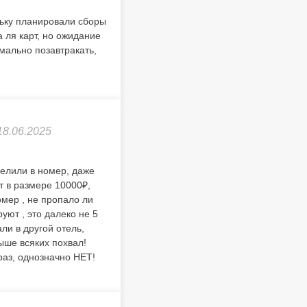
льку планировали сборы
 ля карт, но ожидание
мально позавтракать,
18.06.2025
селили в номер, даже
т в размере 10000₽,
мер , не пропало ли
уют , это далеко не 5
ли в другой отель,
Выше всяких похвал!
раз, однозначно НЕТ!