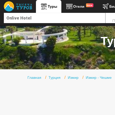
new
Туры
Отели
Би
Главная
П
Горящие туры
Туры в Турцию
Ту
Туры в Египет
Туры в ОАЭ
Офис г. Москва
Помощь
Главная
Турция
Измир
Измир - Чешме
Подборки отелей
Турция
Таиланд
ОАЭ