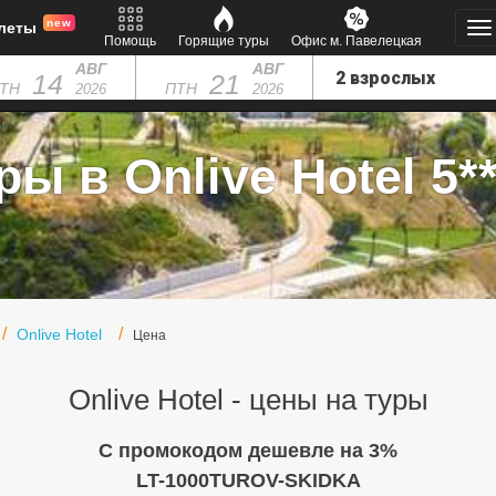
new
леты
Помощь
Горящие туры
Офис м. Павелецкая
АВГ
АВГ
14
21
ТН
ПТН
2026
2026
ры в Onlive Hotel 5**
Onlive Hotel
Цена
Onlive Hotel - цены на туры
C промокодом дешевле на 3%
LT-1000TUROV-SKIDKA