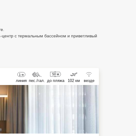
е.
а-центр с термальным бассейном и приветливый
50 м
1-я
линия
пес./гал.
до пляжа
102 км
везде