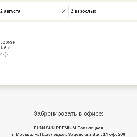
0 results available. Select is focus
22 августа
2 взрослых
502 953
₽
на
9
₽
?
Забронировать в офисе:
FUN&SUN PREMIUM Павелецкая
г. Москва, м. Павелецкая, Зацепский Вал, 14 оф. 208