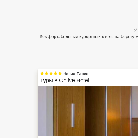
Египет
Куба
✅ 
Шри Ланка
Комфортабельный курортный отель на берегу м
Бали
Вьетнам
Хайнань
Чешме
,
Турция
Туры в
Onlive Hotel
Северный Гоа
Южный Гоа
Занзибар
Абхазия
Большой Сочи