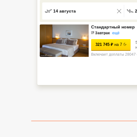
Кав Мин Воды
14 августа
Экскурсионные туры
Стандартный номер
VIP отели 5 звезд
Завтрак
ещё
321 745
₽
на
7
ТОП 10 лучших отелей 5*
Включает доплаты 28047 
ТОП 10 недорогих отелей
5*
Лучшие отели 4* звезды
Недорогие отели 4*
звезды
Лучшие отели 3* звезды
Недорогие отели 3*
звезды