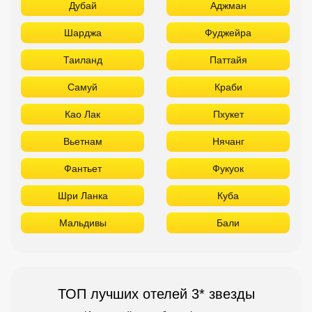
Дубай
Аджман
Шарджа
Фуджейра
Таиланд
Паттайя
Самуй
Краби
Као Лак
Пхукет
Вьетнам
Нячанг
Фантьет
Фукуок
Шри Ланка
Куба
Мальдивы
Бали
ТОП лучших отелей 3* звезды