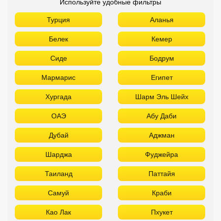
Используйте удобные фильтры
Турция
Аланья
Белек
Кемер
Сиде
Бодрум
Мармарис
Египет
Хургада
Шарм Эль Шейх
ОАЭ
Абу Даби
Дубай
Аджман
Шарджа
Фуджейра
Таиланд
Паттайя
Самуй
Краби
Као Лак
Пхукет