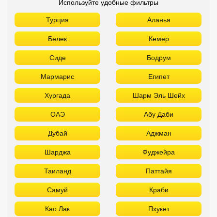
Используйте удобные фильтры
Турция
Аланья
Белек
Кемер
Сиде
Бодрум
Мармарис
Египет
Хургада
Шарм Эль Шейх
ОАЭ
Абу Даби
Дубай
Аджман
Шарджа
Фуджейра
Таиланд
Паттайя
Самуй
Краби
Као Лак
Пхукет