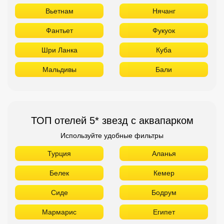
Вьетнам
Нячанг
Фантьет
Фукуок
Шри Ланка
Куба
Мальдивы
Бали
ТОП отелей 5* звезд с аквапарком
Используйте удобные фильтры
Турция
Аланья
Белек
Кемер
Сиде
Бодрум
Мармарис
Египет