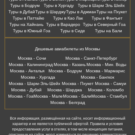
Туры в Бодрум
Туры в Хургаду
Туры в Шарм Эль Шейх
Туры в Дубай
Туры в Шарджу
Туры в Аджман
Туры на Пхукет
Туры в Паттайю
Туры в Као Лак
Туры в Фантьет
Туры на Хайнань
Туры в Варадеро
Туры в Северный Гоа
Туры в Южный Гоа
Туры в Сиде
Туры на Бали
Дешевые авиабилеты из Москвы
Москва - Сочи
Москва - Санкт-Петербург
Москва - Калининград
Москва - Казань
Москва - Мин. Воды
Москва - Анталья
Москва - Бодрум
Москва - Мармарис
Москва - Хургада
Москва - Бангкок
Москва - Шарм-Эль-Шейх
Москва - Пхукет
Москва - Самуи
Москва - Дубай
Москва - Шарджа
Москва - Коломбо
Москва - Гоа
Москва - Мале
Москва - Бали
Москва - Стамбул
Москва - Белград
Вся информация, размещённая на сайте, носит информационный
характер и не является публичной офертой. Правила и условия
предоставления услуг в отелях, в том числе концепция питания,
описанные на сайте, могут изменяться по решению администрации