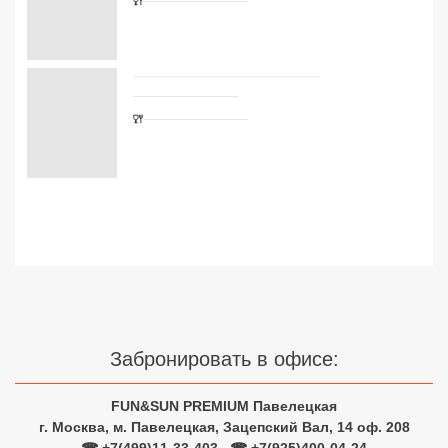
Сетевые отели Турции
Сетевые отели Египта
Сетевые отели ОАЭ
Сетевые отели Таиланда
Сетевые отели Шри Ланки
Сетевые отели Вьетнама
Сетевые отели Мальдив
Забронировать в офисе:
Сетевые отели Бали
Сетевые отели Сейшел
FUN&SUN PREMIUM Павелецкая
г. Москва, м. Павелецкая, Зацепский Вал, 14 оф. 208
Сетевые отели Маврикия