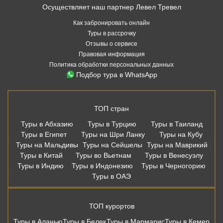
Осуществляет наш партнер Левел Тревел
Как забронировать онлайн
Туры в рассрочку
Отзывы о сервисе
Правовая информация
Политика обработки персональных данных
Подбор тура в WhatsApp
ТОП стран
Туры в Абхазию
Туры в Турцию
Туры в Таиланд
Туры в Египет
Туры на Шри Ланку
Туры на Кубу
Туры на Мальдивы
Туры на Сейшелы
Туры на Маврикий
Туры в Китай
Туры во Вьетнам
Туры в Венесуэлу
Туры в Индию
Туры в Индонезию
Туры в Черногорию
Туры в ОАЭ
ТОП курортов
Туры в Аланью
Туры в Белек
Туры в Мармарис
Туры в Кемер