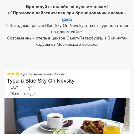
Бронируйте онлайн по лучшим ценам!
Египет
✅ Промокод действителен при бронировании онлайн
-
здесь
Куба
✅ Выгодные цены в Blue Sky On Nevsky от всех туроператоров
на одном сайте.
Шри Ланка
Современный отель в центре Санкт-Петербурга, в 5 минутах
ходьбы от Московского вокзала.
Бали
Вьетнам
Хайнань
Центральный район
,
Россия
Туры в
Blue Sky On Nevsky
Северный Гоа
28 км
везде
Южный Гоа
Занзибар
Абхазия
Большой Сочи