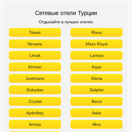
Сетевые отели Турции
Отдыхайте в лучших отелях
Titanic
Rixos
Nirvana
Maxx Royal
Limak
Larissa
Kirman
Kaya
Justiniano
Gloria
Dobedan
Delphin
Crystal
Barut
Aydınbey
Aska
Armas
Akra