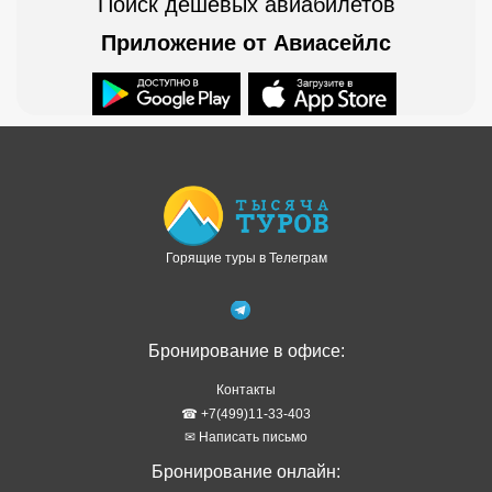
Поиск дешевых авиабилетов
Приложение от Авиасейлс
Доступно в
Загрузите в
Горящие туры в Телеграм
Бронирование в офисе:
Контакты
☎ +7(499)11-33-403
✉ Написать письмо
Бронирование онлайн: