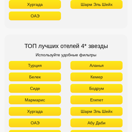
Хургада
Шарм Эль Шейх
ОАЭ
ТОП лучших отелей 4* звезды
Используйте удобные фильтры
Турция
Аланья
Белек
Кемер
Сиде
Бодрум
Мармарис
Египет
Хургада
Шарм Эль Шейх
ОАЭ
Абу Даби