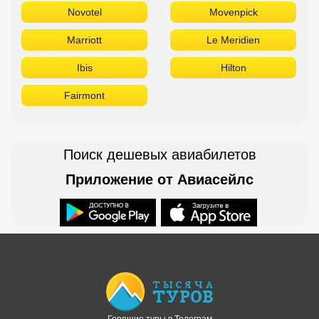
Ramada
Radisson
Novotel
Movenpick
Marriott
Le Meridien
Ibis
Hilton
Fairmont
Поиск дешевых авиабилетов
Приложение от Авиасейлс
Доступно в
Загрузите в