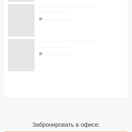
Улучшенный Swim Up с видом на
Сетевые отели Турции
окрестности
Завтрак
ещё
Сетевые отели Египта
747 963
₽
на
8
Сетевые отели ОАЭ
Включает доплаты 0 ₽
?
Сетевые отели Таиланда
Улучшенный с видом на море
Завтрак
ещё
Сетевые отели Шри Ланки
784 537
₽
на
8
Включает доплаты 0 ₽
?
Сетевые отели Вьетнама
Показать ещё
2
варианта
размещения
Сетевые отели Мальдив
Сетевые отели Бали
Сетевые отели Сейшел
Сетевые отели Маврикия