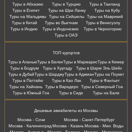
ТОП стран
Туры в Абхазию
Туры в Турцию
Туры в Таиланд
Туры в Египет
Туры на Шри Ланку
Туры на Кубу
Туры на Мальдивы
Туры на Сейшелы
Туры на Маврикий
Туры в Китай
Туры во Вьетнам
Туры в Венесуэлу
Туры в Индию
Туры в Индонезию
Туры в Черногорию
Туры в ОАЭ
ТОП курортов
Туры в Аланью
Туры в Белек
Туры в Мармарис
Туры в Кемер
Туры в Бодрум
Туры в Хургаду
Туры в Шарм Эль Шейх
Туры в Дубай
Туры в Шарджу
Туры в Аджман
Туры на Пхукет
Туры в Паттайю
Туры в Као Лак
Туры в Фантьет
Туры на Хайнань
Туры в Варадеро
Туры в Северный Гоа
Туры в Южный Гоа
Туры в Сиде
Туры на Бали
Дешевые авиабилеты из Москвы