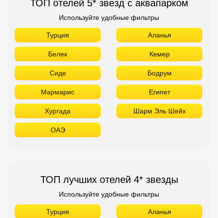
ТОП отелей 5* звезд с аквапарком
Используйте удобные фильтры
Турция
Аланья
Белек
Кемер
Сиде
Бодрум
Мармарис
Египет
Хургада
Шарм Эль Шейх
ОАЭ
ТОП лучших отелей 4* звезды