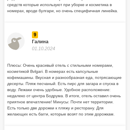
завтрак подвывали;) Два пирса, размещение на пляже
очень комфортное. Можно зайти с берега, песочек и
редкие мелкие камни. Минусы: Не понравился запах
средств которые используют при уборке и косметика в
номерах, вроде булгари, но очень специфичная линейка.
9
Галина
01.10.2024
Плюсы: Очень красивый отель с стильными номерами,
косметикой Bvlgari. В номерах есть капсульные
кофемашины. Вкусная и разнообразная еда, потрясающие
десерты. Пляж песчаный. Есть пирс для загара и спуска в
воду. Лежаки очень удобные. Удобное расположение:
недалеко от центра Бодрума. В итоге, отель оставил очень
приятное впечатление! Минусы: Почти нет территории.
Есть только две дорожки к пляжу и ресторану. Для