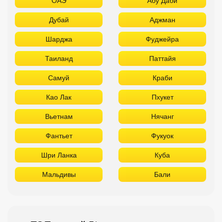
Хургада
Шарм Эль Шейх
ОАЭ
Абу Даби
Дубай
Аджман
Шарджа
Фуджейра
Таиланд
Паттайя
Самуй
Краби
Као Лак
Пхукет
Вьетнам
Нячанг
Фантьет
Фукуок
Шри Ланка
Куба
Мальдивы
Бали