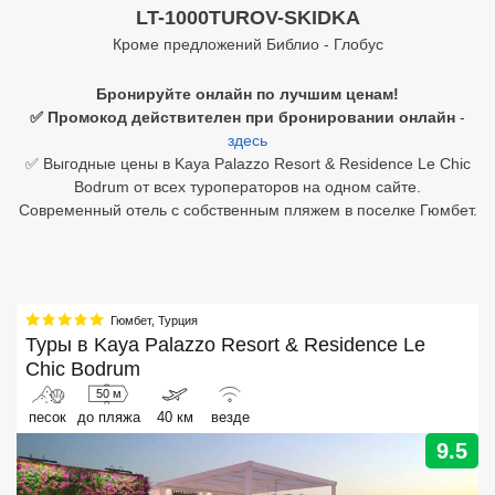
LT-1000TUROV-SKIDKA
Египет
Кроме предложений Библио - Глобус
Куба
Бронируйте онлайн по лучшим ценам!
✅ Промокод действителен при бронировании онлайн
-
Шри Ланка
здесь
✅ Выгодные цены в Kaya Palazzo Resort & Residence Le Chic
Бали
Bodrum от всех туроператоров на одном сайте.
Современный отель с собственным пляжем в поселке Гюмбет.
Вьетнам
Хайнань
Северный Гоа
Гюмбет
,
Турция
Туры в
Kaya Palazzo Resort & Residence Le
Южный Гоа
Chic Bodrum
Занзибар
50 м
песок
до пляжа
40 км
везде
Абхазия
9.5
Большой Сочи