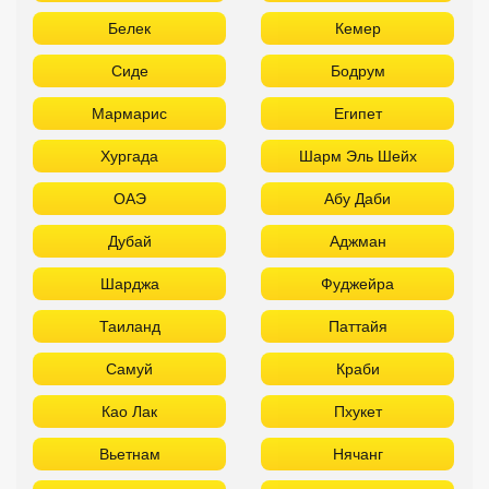
Используйте удобные фильтры
Турция
Аланья
Белек
Кемер
Сиде
Бодрум
Мармарис
Египет
Хургада
Шарм Эль Шейх
ОАЭ
Абу Даби
Дубай
Аджман
Шарджа
Фуджейра
Таиланд
Паттайя
Самуй
Краби
Као Лак
Пхукет