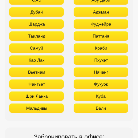
Хургада
Шарм Эль Шейх
ОАЭ
Абу Даби
Дубай
Аджман
Шарджа
Фуджейра
Таиланд
Паттайя
Самуй
Краби
Као Лак
Пхукет
Вьетнам
Нячанг
Фантьет
Фукуок
Шри Ланка
Куба
Мальдивы
Бали