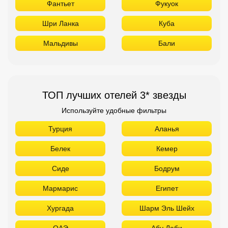
Вьетнам
Нячанг
Фантьет
Фукуок
Шри Ланка
Куба
Мальдивы
Бали
ТОП лучших отелей 3* звезды
Используйте удобные фильтры
Турция
Аланья
Белек
Кемер
Сиде
Бодрум
Мармарис
Египет