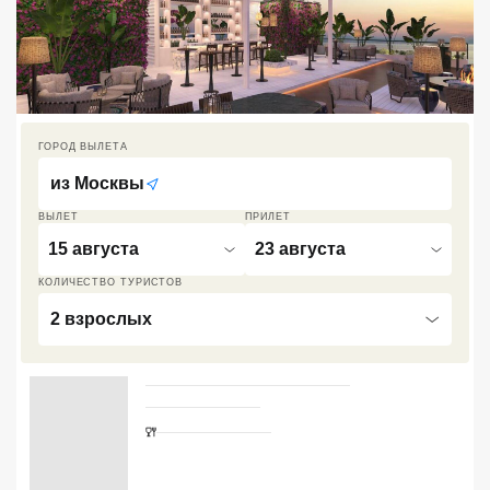
Кав Мин Воды
Экскурсионные туры
VIP отели 5 звезд
ГОРОД ВЫЛЕТА
ТОП 10 лучших отелей 5*
из
Москвы
ВЫЛЕТ
ПРИЛЕТ
ТОП 10 недорогих отелей
15 августа
23 августа
5*
КОЛИЧЕСТВО ТУРИСТОВ
Лучшие отели 4* звезды
2 взрослых
Недорогие отели 4*
звезды
Улучшенный с видом на окрестности
Лучшие отели 3* звезды
Завтрак
ещё
693 104
₽
на
8
Недорогие отели 3*
звезды
Включает доплаты 0 ₽
?