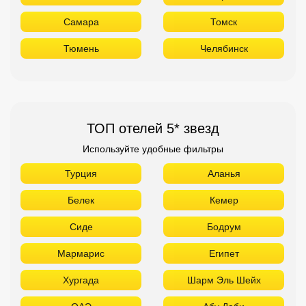
Н. Новгород
Оренбург
Пенза
Пермь
Самара
Томск
Тюмень
Челябинск
ТОП отелей 5* звезд
Используйте удобные фильтры
Турция
Аланья
Белек
Кемер
Сиде
Бодрум
Мармарис
Египет