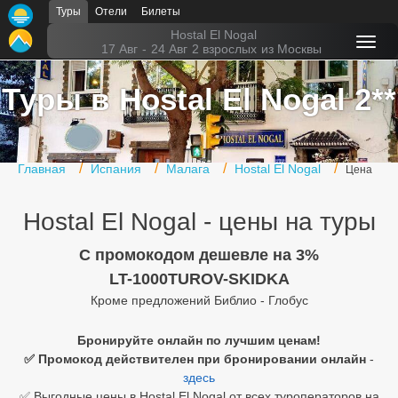
Туры
Отели
Билеты
Главная
Hostal El Nogal
17 Авг
-
24 Авг
2 взрослых
из Москвы
Горящие туры
Туры в Hostal El Nogal 2**
Туры в Турцию
Туры в Египет
Главная
Испания
Малага
Hostal El Nogal
Цена
Туры в ОАЭ
Hostal El Nogal - цены на туры
Офис г. Москва
Помощь
C промокодом дешевле на 3%
LT-1000TUROV-SKIDKA
Подборки отелей
Кроме предложений Библио - Глобус
Турция
Бронируйте онлайн по лучшим ценам!
✅ Промокод действителен при бронировании онлайн
-
Таиланд
здесь
ОАЭ
✅ Выгодные цены в Hostal El Nogal от всех туроператоров на