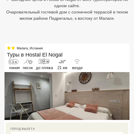
одном сайте.
Египет
Очаровательный гостевой дом с солнечной террасой в тихом
жилом районе Педрегальо, к востоку от Малаги.
Куба
Шри Ланка
Бали
Малага
,
Испания
Туры в
Hostal El Nogal
Вьетнам
156 м
3-я
линия
песок
до пляжа
21 км
везде
Хайнань
Северный Гоа
Южный Гоа
Занзибар
Абхазия
ГОРОД ВЫЛЕТА
Большой Сочи