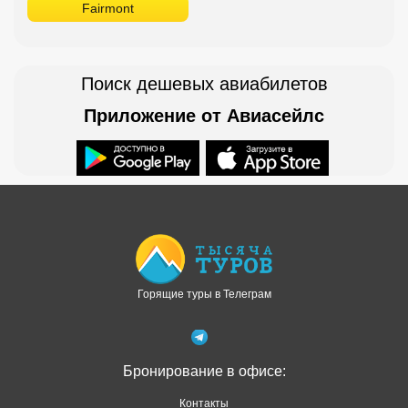
Fairmont
Поиск дешевых авиабилетов
Приложение от Авиасейлс
Доступно в
Загрузите в
Горящие туры в Телеграм
Бронирование в офисе:
Контакты