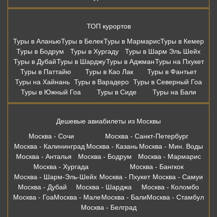
ТОП курортов
Туры в Аланью
Туры в Белек
Туры в Мармарис
Туры в Кемер
Туры в Бодрум
Туры в Хургаду
Туры в Шарм Эль Шейх
Туры в Дубай
Туры в Шарджу
Туры в Аджман
Туры на Пхукет
Туры в Паттайю
Туры в Као Лак
Туры в Фантьет
Туры на Хайнань
Туры в Варадеро
Туры в Северный Гоа
Туры в Южный Гоа
Туры в Сиде
Туры на Бали
Дешевые авиабилеты из Москвы
Москва - Сочи
Москва - Санкт-Петербург
Москва - Калининград
Москва - Казань
Москва - Мин. Воды
Москва - Анталья
Москва - Бодрум
Москва - Мармарис
Москва - Хургада
Москва - Бангкок
Москва - Шарм-Эль-Шейх
Москва - Пхукет
Москва - Самуи
Москва - Дубай
Москва - Шарджа
Москва - Коломбо
Москва - Гоа
Москва - Мале
Москва - Бали
Москва - Стамбул
Москва - Белград