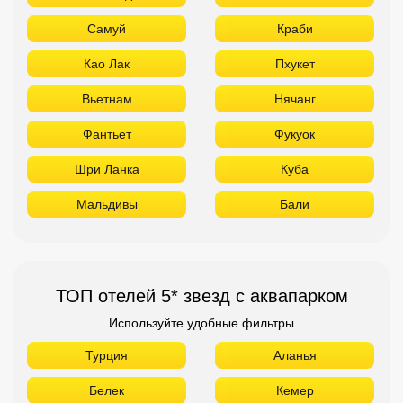
Самуй
Краби
Као Лак
Пхукет
Вьетнам
Нячанг
Фантьет
Фукуок
Шри Ланка
Куба
Мальдивы
Бали
ТОП отелей 5* звезд с аквапарком
Используйте удобные фильтры
Турция
Аланья
Белек
Кемер