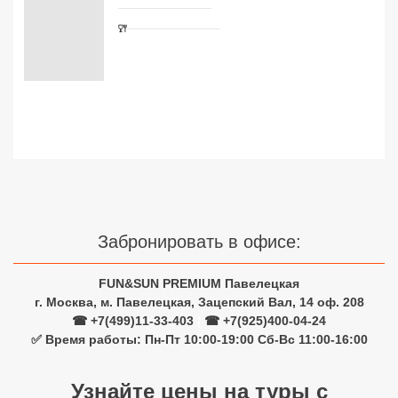
Сетевые отели Турции
Сетевые отели Египта
Сетевые отели ОАЭ
Сетевые отели Таиланда
Сетевые отели Шри Ланки
Сетевые отели Вьетнама
Забронировать в офисе:
FUN&SUN PREMIUM Павелецкая
Сетевые отели Мальдив
г. Москва, м. Павелецкая, Зацепский Вал, 14 оф. 208
Сетевые отели Бали
☎ +7(499)11-33-403
|
☎ +7(925)400-04-24
✅ Время работы: Пн-Пт 10:00-19:00 Сб-Вс 11:00-16:00
Сетевые отели Сейшел
Узнайте цены на туры с
Сетевые отели Маврикия