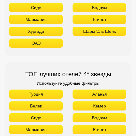
Сиде
Бодрум
Мармарис
Египет
Хургада
Шарм Эль Шейх
ОАЭ
ТОП лучших отелей 4* звезды
Используйте удобные фильтры
Турция
Аланья
Белек
Кемер
Сиде
Бодрум
Мармарис
Египет