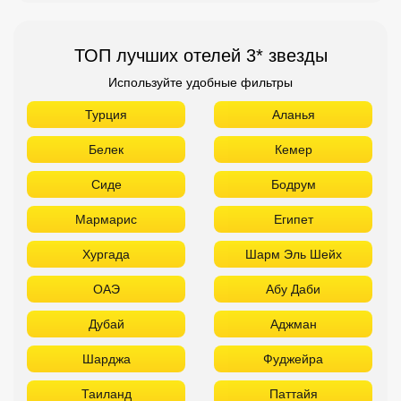
ТОП лучших отелей 3* звезды
Используйте удобные фильтры
Турция
Аланья
Белек
Кемер
Сиде
Бодрум
Мармарис
Египет
Хургада
Шарм Эль Шейх
ОАЭ
Абу Даби
Дубай
Аджман
Шарджа
Фуджейра
Таиланд
Паттайя