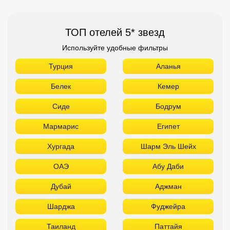
ТОП отелей 5* звезд
Используйте удобные фильтры
Турция
Аланья
Белек
Кемер
Сиде
Бодрум
Мармарис
Египет
Хургада
Шарм Эль Шейх
ОАЭ
Абу Даби
Дубай
Аджман
Шарджа
Фуджейра
Таиланд
Паттайя