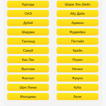
Хургада
Шарм Эль Шейх
ОАЭ
Абу Даби
Дубай
Аджман
Шарджа
Фуджейра
Таиланд
Паттайя
Самуй
Краби
Као Лак
Пхукет
Вьетнам
Нячанг
Фантьет
Фукуок
Шри Ланка
Куба
Мальдивы
Бали