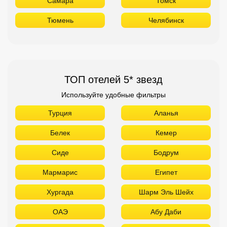
Самара
Томск
Тюмень
Челябинск
ТОП отелей 5* звезд
Используйте удобные фильтры
Турция
Аланья
Белек
Кемер
Сиде
Бодрум
Мармарис
Египет
Хургада
Шарм Эль Шейх
ОАЭ
Абу Даби