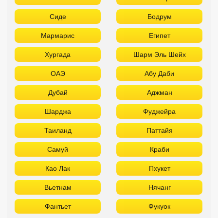
Сиде
Бодрум
Мармарис
Египет
Хургада
Шарм Эль Шейх
ОАЭ
Абу Даби
Дубай
Аджман
Шарджа
Фуджейра
Таиланд
Паттайя
Самуй
Краби
Као Лак
Пхукет
Вьетнам
Нячанг
Фантьет
Фукуок