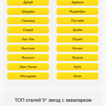
Дубай
Аджман
Шарджа
Фуджейра
Таиланд
Паттайя
Самуй
Краби
Као Лак
Пхукет
Вьетнам
Нячанг
Фантьет
Фукуок
Шри Ланка
Куба
Мальдивы
Бали
ТОП отелей 5* звезд с аквапарком