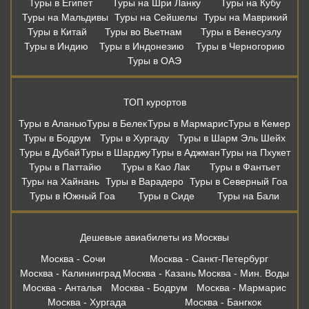
Туры в Египет
Туры на Шри Ланку
Туры на Кубу
Туры на Мальдивы
Туры на Сейшелы
Туры на Маврикий
Туры в Китай
Туры во Вьетнам
Туры в Венесуэлу
Туры в Индию
Туры в Индонезию
Туры в Черногорию
Туры в ОАЭ
ТОП курортов
Туры в Аланью
Туры в Белек
Туры в Мармарис
Туры в Кемер
Туры в Бодрум
Туры в Хургаду
Туры в Шарм Эль Шейх
Туры в Дубай
Туры в Шарджу
Туры в Аджман
Туры на Пхукет
Туры в Паттайю
Туры в Као Лак
Туры в Фантьет
Туры на Хайнань
Туры в Варадеро
Туры в Северный Гоа
Туры в Южный Гоа
Туры в Сиде
Туры на Бали
Дешевые авиабилеты из Москвы
Москва - Сочи
Москва - Санкт-Петербург
Москва - Калининград
Москва - Казань
Москва - Мин. Воды
Москва - Анталья
Москва - Бодрум
Москва - Мармарис
Москва - Хургада
Москва - Бангкок