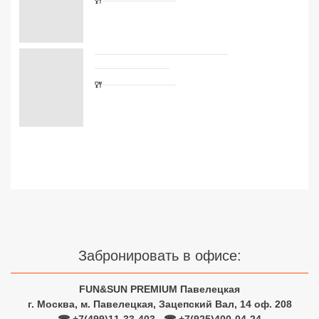
Сетевые отели Турции
Сетевые отели Египта
Сетевые отели ОАЭ
Сетевые отели Таиланда
Сетевые отели Шри Ланки
Сетевые отели Вьетнама
Сетевые отели Мальдив
Забронировать в офисе:
Сетевые отели Бали
Сетевые отели Сейшел
FUN&SUN PREMIUM Павелецкая
г. Москва, м. Павелецкая, Зацепский Вал, 14 оф. 208
Сетевые отели Маврикия