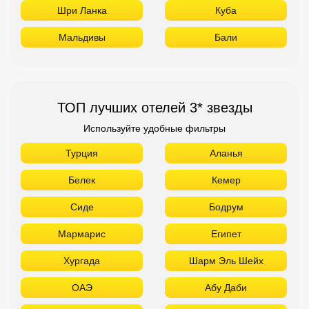
Шри Ланка
Куба
Мальдивы
Бали
ТОП лучших отелей 3* звезды
Используйте удобные фильтры
Турция
Аланья
Белек
Кемер
Сиде
Бодрум
Мармарис
Египет
Хургада
Шарм Эль Шейх
ОАЭ
Абу Даби