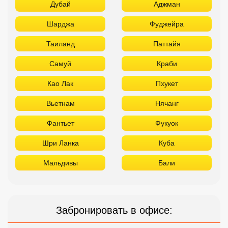
Дубай
Аджман
Шарджа
Фуджейра
Таиланд
Паттайя
Самуй
Краби
Као Лак
Пхукет
Вьетнам
Нячанг
Фантьет
Фукуок
Шри Ланка
Куба
Мальдивы
Бали
Забронировать в офисе: