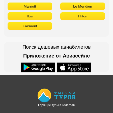
Marriott
Le Meridien
Ibis
Hilton
Fairmont
Поиск дешевых авиабилетов
Приложение от Авиасейлс
Доступно в
Загрузите в
Горящие туры в Телеграм