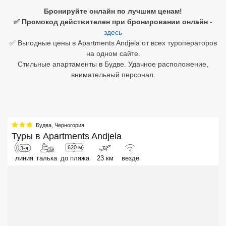
Бронируйте онлайн по лучшим ценам!
Египет
✅ Промокод действителен при бронировании онлайн
-
здесь
Куба
✅ Выгодные цены в Apartments Andjela от всех туроператоров
на одном сайте.
Шри Ланка
Стильные апартаменты в Будве. Удачное расположение,
внимательный персонал.
Бали
Вьетнам
Хайнань
Будва
,
Черногория
Туры в
Apartments Andjela
Северный Гоа
620 м
3-я
линия
галька
до пляжа
23 км
везде
Южный Гоа
Занзибар
Абхазия
Большой Сочи