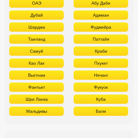
ОАЭ
Абу Даби
Дубай
Аджман
Шарджа
Фуджейра
Таиланд
Паттайя
Самуй
Краби
Као Лак
Пхукет
Вьетнам
Нячанг
Фантьет
Фукуок
Шри Ланка
Куба
Мальдивы
Бали