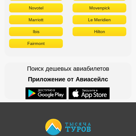
Novotel
Movenpick
Marriott
Le Meridien
Ibis
Hilton
Fairmont
Поиск дешевых авиабилетов
Приложение от Авиасейлс
Доступно в
Загрузите в