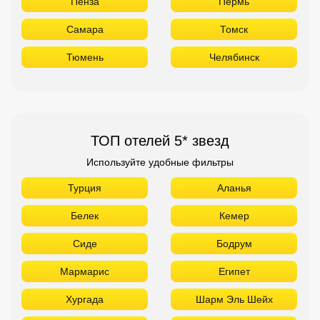
Пенза
Пермь
Самара
Томск
Тюмень
Челябинск
ТОП отелей 5* звезд
Используйте удобные фильтры
Турция
Аланья
Белек
Кемер
Сиде
Бодрум
Мармарис
Египет
Хургада
Шарм Эль Шейх