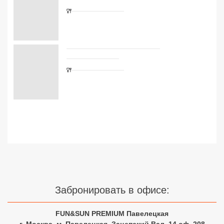
Сетевые отели Турции
Сетевые отели Египта
Сетевые отели ОАЭ
Сетевые отели Таиланда
Сетевые отели Шри Ланки
Сетевые отели Вьетнама
Сетевые отели Мальдив
Сетевые отели Бали
Забронировать в офисе:
Сетевые отели Сейшел
FUN&SUN PREMIUM Павелецкая
Сетевые отели Маврикия