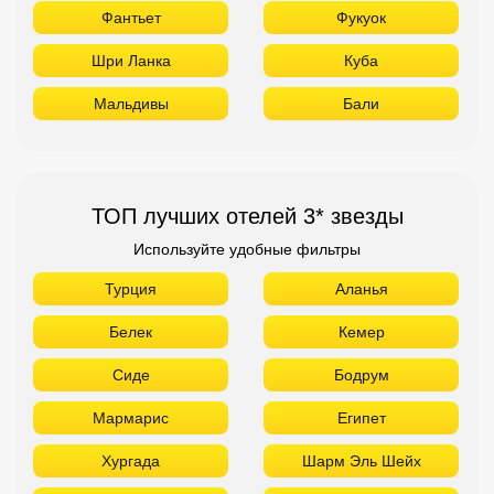
Фантьет
Фукуок
Шри Ланка
Куба
Мальдивы
Бали
ТОП лучших отелей 3* звезды
Используйте удобные фильтры
Турция
Аланья
Белек
Кемер
Сиде
Бодрум
Мармарис
Египет
Хургада
Шарм Эль Шейх