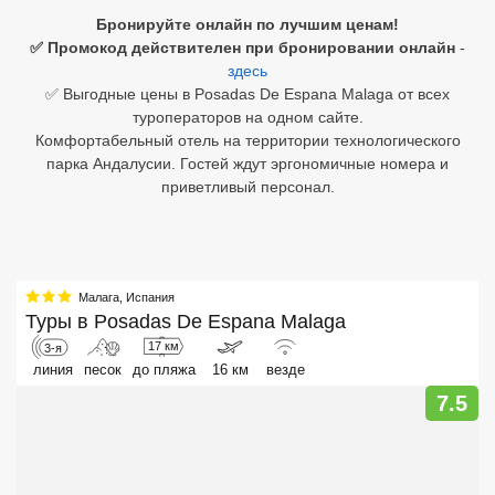
Бронируйте онлайн по лучшим ценам!
Египет
✅ Промокод действителен при бронировании онлайн
-
здесь
Куба
✅ Выгодные цены в Posadas De Espana Malaga от всех
туроператоров на одном сайте.
Шри Ланка
Комфортабельный отель на территории технологического
парка Андалусии. Гостей ждут эргономичные номера и
Бали
приветливый персонал.
Вьетнам
Хайнань
Малага
,
Испания
Северный Гоа
Туры в
Posadas De Espana Malaga
17 км
3-я
Южный Гоа
линия
песок
до пляжа
16 км
везде
Занзибар
7.5
Абхазия
Большой Сочи