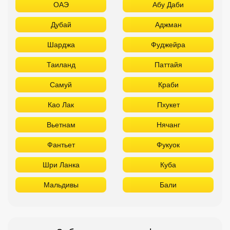
ОАЭ
Абу Даби
Дубай
Аджман
Шарджа
Фуджейра
Таиланд
Паттайя
Самуй
Краби
Као Лак
Пхукет
Вьетнам
Нячанг
Фантьет
Фукуок
Шри Ланка
Куба
Мальдивы
Бали