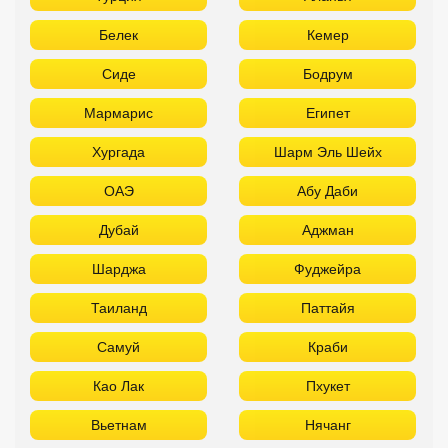
Белек
Кемер
Сиде
Бодрум
Мармарис
Египет
Хургада
Шарм Эль Шейх
ОАЭ
Абу Даби
Дубай
Аджман
Шарджа
Фуджейра
Таиланд
Паттайя
Самуй
Краби
Као Лак
Пхукет
Вьетнам
Нячанг