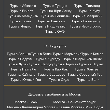
Туры в Абхазию
Туры в Турцию
Туры в Таиланд
Туры в Египет
Туры на Шри Ланку
Туры на Кубу
Туры на Мальдивы
Туры на Сейшелы
Туры на Маврикий
Туры в Китай
Туры во Вьетнам
Туры в Венесуэлу
Туры в Индию
Туры в Индонезию
Туры в Черногорию
Туры в ОАЭ
ТОП курортов
Туры в Аланью
Туры в Белек
Туры в Мармарис
Туры в Кемер
Туры в Бодрум
Туры в Хургаду
Туры в Шарм Эль Шейх
Туры в Дубай
Туры в Шарджу
Туры в Аджман
Туры на Пхукет
Туры в Паттайю
Туры в Као Лак
Туры в Фантьет
Туры на Хайнань
Туры в Варадеро
Туры в Северный Гоа
Туры в Южный Гоа
Туры в Сиде
Туры на Бали
Дешевые авиабилеты из Москвы
Москва - Сочи
Москва - Санкт-Петербург
Москва - Калининград
Москва - Казань
Москва - Мин. Воды