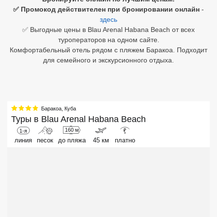
✅ Промокод действителен при бронировании онлайн
-
Египет
здесь
✅ Выгодные цены в Blau Arenal Habana Beach от всех
Куба
туроператоров на одном сайте.
Комфортабельный отель рядом с пляжем Баракоа. Подходит
Шри Ланка
для семейного и экскурсионного отдыха.
Бали
Вьетнам
Баракоа
,
Куба
Хайнань
Туры в
Blau Arenal Habana Beach
160 м
1-я
₽
Северный Гоа
линия
песок
до пляжа
45 км
платно
Южный Гоа
Занзибар
Абхазия
Большой Сочи