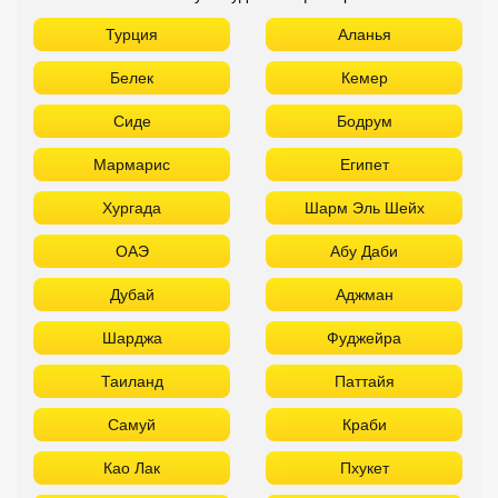
Турция
Аланья
Белек
Кемер
Сиде
Бодрум
Мармарис
Египет
Хургада
Шарм Эль Шейх
ОАЭ
Абу Даби
Дубай
Аджман
Шарджа
Фуджейра
Таиланд
Паттайя
Самуй
Краби
Као Лак
Пхукет