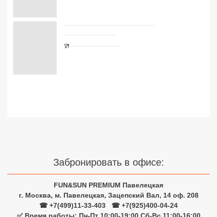
Сетевые отели Турции
Сетевые отели Египта
Сетевые отели ОАЭ
Сетевые отели Таиланда
Сетевые отели Шри Ланки
Сетевые отели Вьетнама
Сетевые отели Мальдив
Забронировать в офисе:
Сетевые отели Бали
FUN&SUN PREMIUM Павелецкая
Сетевые отели Сейшел
г. Москва, м. Павелецкая, Зацепский Вал, 14 оф. 208
☎ +7(499)11-33-403
|
☎ +7(925)400-04-24
Сетевые отели Маврикия
✅ Время работы: Пн-Пт 10:00-19:00 Сб-Вс 11:00-16:00