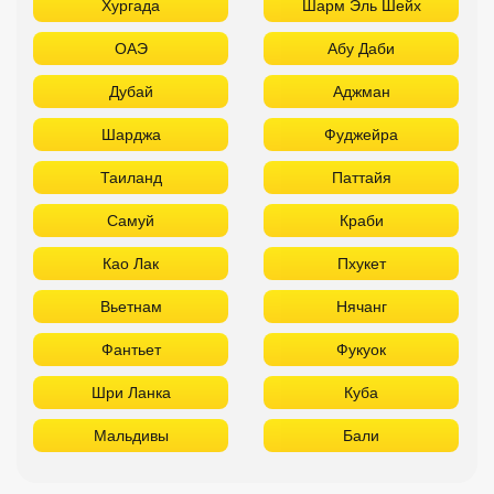
Хургада
Шарм Эль Шейх
ОАЭ
Абу Даби
Дубай
Аджман
Шарджа
Фуджейра
Таиланд
Паттайя
Самуй
Краби
Као Лак
Пхукет
Вьетнам
Нячанг
Фантьет
Фукуок
Шри Ланка
Куба
Мальдивы
Бали