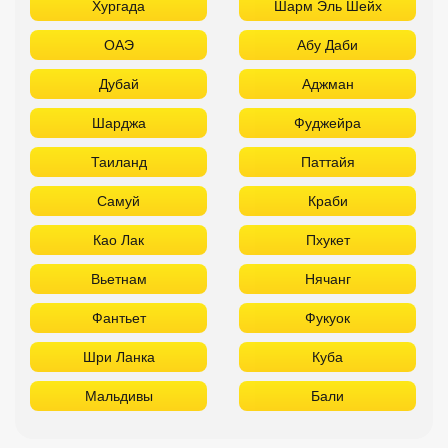
Хургада
Шарм Эль Шейх
ОАЭ
Абу Даби
Дубай
Аджман
Шарджа
Фуджейра
Таиланд
Паттайя
Самуй
Краби
Као Лак
Пхукет
Вьетнам
Нячанг
Фантьет
Фукуок
Шри Ланка
Куба
Мальдивы
Бали