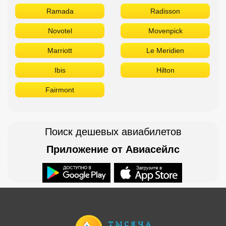
Ramada
Radisson
Novotel
Movenpick
Marriott
Le Meridien
Ibis
Hilton
Fairmont
Поиск дешевых авиабилетов
Приложение от Авиасейлс
Доступно в
Загрузите в