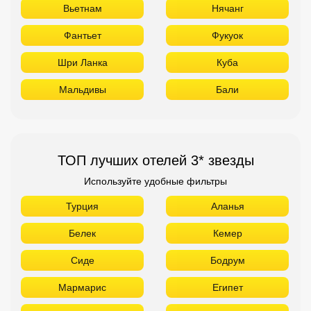
Вьетнам
Нячанг
Фантьет
Фукуок
Шри Ланка
Куба
Мальдивы
Бали
ТОП лучших отелей 3* звезды
Используйте удобные фильтры
Турция
Аланья
Белек
Кемер
Сиде
Бодрум
Мармарис
Египет