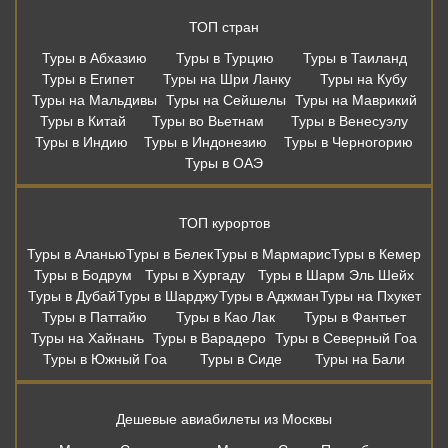
ТОП стран
Туры в Абхазию
Туры в Турцию
Туры в Таиланд
Туры в Египет
Туры на Шри Ланку
Туры на Кубу
Туры на Мальдивы
Туры на Сейшелы
Туры на Маврикий
Туры в Китай
Туры во Вьетнам
Туры в Венесуэлу
Туры в Индию
Туры в Индонезию
Туры в Черногорию
Туры в ОАЭ
ТОП курортов
Туры в Аланью
Туры в Белек
Туры в Мармарис
Туры в Кемер
Туры в Бодрум
Туры в Хургаду
Туры в Шарм Эль Шейх
Туры в Дубай
Туры в Шарджу
Туры в Аджман
Туры на Пхукет
Туры в Паттайю
Туры в Као Лак
Туры в Фантьет
Туры на Хайнань
Туры в Варадеро
Туры в Северный Гоа
Туры в Южный Гоа
Туры в Сиде
Туры на Бали
Дешевые авиабилеты из Москвы