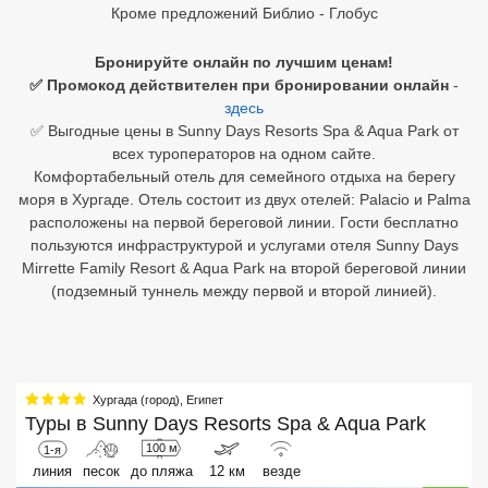
Кроме предложений Библио - Глобус
Египет
Бронируйте онлайн по лучшим ценам!
Куба
✅ Промокод действителен при бронировании онлайн
-
здесь
Шри Ланка
✅ Выгодные цены в Sunny Days Resorts Spa & Aqua Park от
всех туроператоров на одном сайте.
Бали
Комфортабельный отель для семейного отдыха на берегу
моря в Хургаде. Отель состоит из двух отелей: Palacio и Palma
Вьетнам
расположены на первой береговой линии. Гости бесплатно
пользуются инфраструктурой и услугами отеля Sunny Days
Хайнань
Mirrette Family Resort & Aqua Park на второй береговой линии
(подземный туннель между первой и второй линией).
Северный Гоа
Южный Гоа
Занзибар
Хургада (город)
,
Египет
Туры в
Sunny Days Resorts Spa & Aqua Park
Абхазия
100 м
1-я
линия
песок
до пляжа
12 км
везде
Большой Сочи