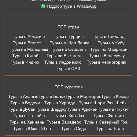
Подбор тура в WhatsApp
ТОП стран
Туры в Абхазию
Туры в Турцию
Туры в Таиланд
Туры в Египет
Туры на Шри Ланку
Туры на Кубу
Туры на Мальдивы
Туры на Сейшелы
Туры на Маврикий
Туры в Китай
Туры во Вьетнам
Туры в Венесуэлу
Туры в Индию
Туры в Индонезию
Туры в Черногорию
Туры в ОАЭ
ТОП курортов
Туры в Аланью
Туры в Белек
Туры в Мармарис
Туры в Кемер
Туры в Бодрум
Туры в Хургаду
Туры в Шарм Эль Шейх
Туры в Дубай
Туры в Шарджу
Туры в Аджман
Туры на Пхукет
Туры в Паттайю
Туры в Као Лак
Туры в Фантьет
Туры на Хайнань
Туры в Варадеро
Туры в Северный Гоа
Туры в Южный Гоа
Туры в Сиде
Туры на Бали