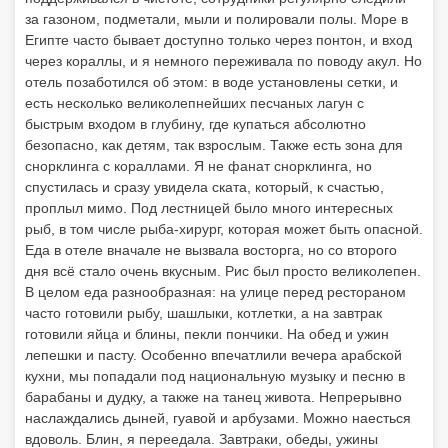
за газоном, подметали, мыли и полировали полы. Море в
Египте часто бывает доступно только через понтон, и вход
через кораллы, и я немного переживала по поводу акул. Но
отель позаботился об этом: в воде установлены сетки, и
есть несколько великолепнейших песчаных лагун с
быстрым входом в глубину, где купаться абсолютно
безопасно, как детям, так взрослым. Также есть зона для
снорклинга с кораллами. Я не фанат снорклинга, но
спустилась и сразу увидела ската, который, к счастью,
проплыл мимо. Под лестницей было много интересных
рыб, в том числе рыба-хирург, которая может быть опасной.
Еда в отеле вначале не вызвала восторга, но со второго
дня всё стало очень вкусным. Рис был просто великолепен.
В целом еда разнообразная: на улице перед рестораном
часто готовили рыбу, шашлыки, котлетки, а на завтрак
готовили яйца и блины, пекли пончики. На обед и ужин
лепешки и пасту. Особенно впечатлили вечера арабской
кухни, мы попадали под национальную музыку и песню в
барабаны и дудку, а также на танец живота. Непрерывно
наслаждались дыней, гуавой и арбузами. Можно наесться
вдоволь. Блин, я переедала. Завтраки, обеды, ужины