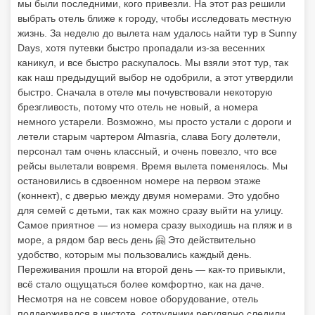
мы были последними, кого привезли. На этот раз решили
выбрать отель ближе к городу, чтобы исследовать местную
жизнь. За неделю до вылета нам удалось найти тур в Sunny
Days, хотя путевки быстро пропадали из-за весенних
каникул, и все быстро раскупалось. Мы взяли этот тур, так
как наш предыдущий выбор не одобрили, а этот утвердили
быстро. Сначала в отеле мы почувствовали некоторую
брезгливость, потому что отель не новый, а номера
немного устарели. Возможно, мы просто устали с дороги и
летели старым чартером Almasria, слава Богу долетели,
персонал там очень классный, и очень повезло, что все
рейсы вылетали вовремя. Время вылета поменялось. Мы
остановились в сдвоенном номере на первом этаже
(коннект), с дверью между двумя номерами. Это удобно
для семей с детьми, так как можно сразу выйти на улицу.
Самое приятное — из номера сразу выходишь на пляж и в
море, а рядом бар весь день 🤗 Это действительно
удобство, которым мы пользовались каждый день.
Переживания прошли на второй день — как-то привыкли,
всё стало ощущаться более комфортно, как на даче.
Несмотря на не совсем новое оборудование, отель
поддерживался в чистоте, сотрудники регулярно следили