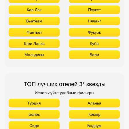
Као Лак
Пхукет
Вьетнам
Нячанг
Фантьет
Фукуок
Шри Ланка
Куба
Мальдивы
Бали
ТОП лучших отелей 3* звезды
Используйте удобные фильтры
Турция
Аланья
Белек
Кемер
Сиде
Бодрум