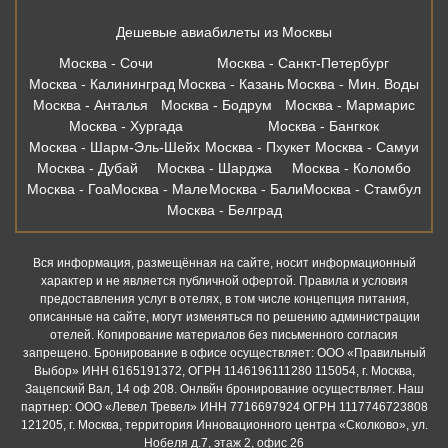
Дешевые авиабилеты из Москвы
Москва - Сочи
Москва - Санкт-Петербург
Москва - Калининград
Москва - Казань
Москва - Мин. Воды
Москва - Анталья
Москва - Бодрум
Москва - Мармарис
Москва - Хургада
Москва - Бангкок
Москва - Шарм-Эль-Шейх
Москва - Пхукет
Москва - Самуи
Москва - Дубай
Москва - Шарджа
Москва - Коломбо
Москва - Гоа
Москва - Мале
Москва - Бали
Москва - Стамбул
Москва - Белград
Вся информация, размещённая на сайте, носит информационный
характер и не является публичной офертой. Правила и условия
предоставления услуг в отелях, в том числе концепция питания,
описанные на сайте, могут изменяться по решению администрации
отелей. Копирование материалов без письменного согласия
запрещено. Бронирование в офисе осуществляет: ООО «Правильный
Выбор» ИНН 6165191372, ОГРН 1146196111280 115054, г. Москва,
Зацепский Вал, 14 оф 208. Онлвйн бронирование осуществляет. Наш
партнер: ООО «Левел Тревел» ИНН 7716697924 ОГРН 1117746723808
121205, г. Москва, территория Инновационного центра «Сколково», ул.
Нобеля д.7, этаж 2, офис 26