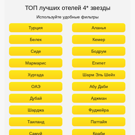
ТОП лучших отелей 4* звезды
Используйте удобные фильтры
Турция
Аланья
Белек
Кемер
Сиде
Бодрум
Мармарис
Египет
Хургада
Шарм Эль Шейх
ОАЭ
Абу Даби
Дубай
Аджман
Шарджа
Фуджейра
Таиланд
Паттайя
Самуй
Краби