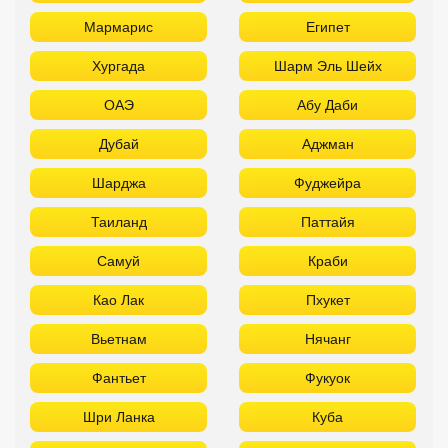
Мармарис
Египет
Хургада
Шарм Эль Шейх
ОАЭ
Абу Даби
Дубай
Аджман
Шарджа
Фуджейра
Таиланд
Паттайя
Самуй
Краби
Као Лак
Пхукет
Вьетнам
Нячанг
Фантьет
Фукуок
Шри Ланка
Куба