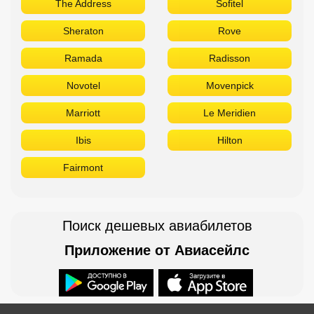
The Address
Sofitel
Sheraton
Rove
Ramada
Radisson
Novotel
Movenpick
Marriott
Le Meridien
Ibis
Hilton
Fairmont
Поиск дешевых авиабилетов
Приложение от Авиасейлс
Доступно в
Загрузите в