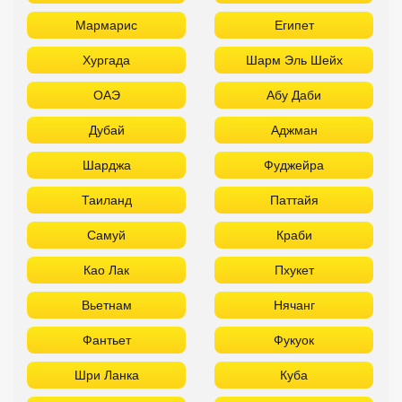
Мармарис
Египет
Хургада
Шарм Эль Шейх
ОАЭ
Абу Даби
Дубай
Аджман
Шарджа
Фуджейра
Таиланд
Паттайя
Самуй
Краби
Као Лак
Пхукет
Вьетнам
Нячанг
Фантьет
Фукуок
Шри Ланка
Куба