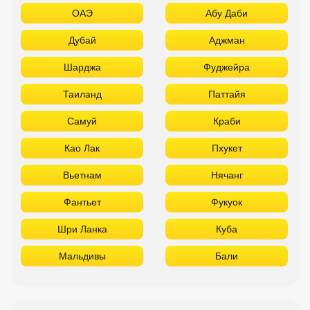
ОАЭ
Абу Даби
Дубай
Аджман
Шарджа
Фуджейра
Таиланд
Паттайя
Самуй
Краби
Као Лак
Пхукет
Вьетнам
Нячанг
Фантьет
Фукуок
Шри Ланка
Куба
Мальдивы
Бали