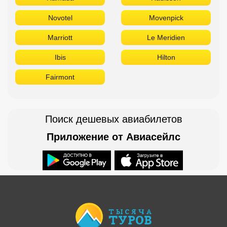
Novotel
Movenpick
Marriott
Le Meridien
Ibis
Hilton
Fairmont
Поиск дешевых авиабилетов
Приложение от Авиасейлс
Доступно в
Загрузите в