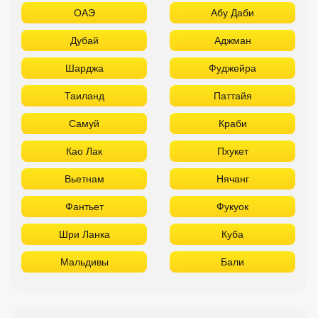
ОАЭ
Абу Даби
Дубай
Аджман
Шарджа
Фуджейра
Таиланд
Паттайя
Самуй
Краби
Као Лак
Пхукет
Вьетнам
Нячанг
Фантьет
Фукуок
Шри Ланка
Куба
Мальдивы
Бали