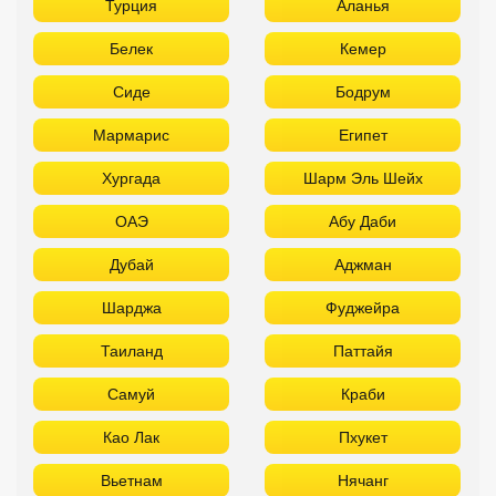
Турция
Аланья
Белек
Кемер
Сиде
Бодрум
Мармарис
Египет
Хургада
Шарм Эль Шейх
ОАЭ
Абу Даби
Дубай
Аджман
Шарджа
Фуджейра
Таиланд
Паттайя
Самуй
Краби
Као Лак
Пхукет
Вьетнам
Нячанг