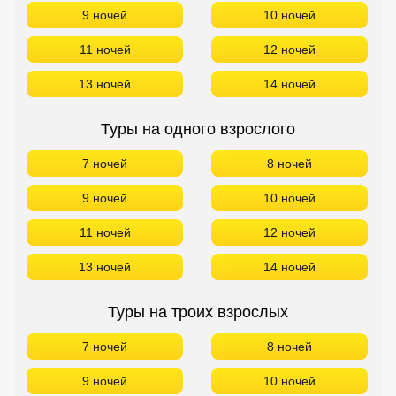
9 ночей
10 ночей
Кав Мин Воды
11 ночей
12 ночей
Экскурсионные туры
13 ночей
14 ночей
VIP отели 5 звезд
Туры на одного взрослого
ТОП 10 лучших отелей 5*
7 ночей
8 ночей
ТОП 10 недорогих отелей
9 ночей
10 ночей
5*
11 ночей
12 ночей
Лучшие отели 4* звезды
13 ночей
14 ночей
Недорогие отели 4*
звезды
Туры на троих взрослых
Лучшие отели 3* звезды
7 ночей
8 ночей
Недорогие отели 3*
звезды
9 ночей
10 ночей