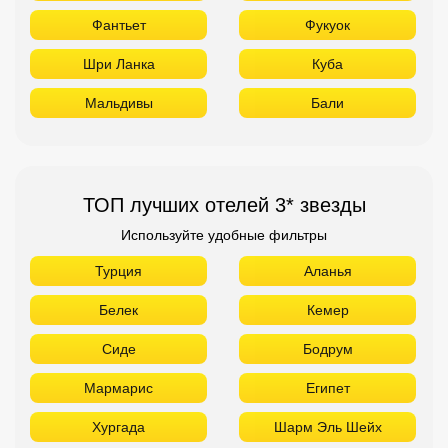
Фантьет
Фукуок
Шри Ланка
Куба
Мальдивы
Бали
ТОП лучших отелей 3* звезды
Используйте удобные фильтры
Турция
Аланья
Белек
Кемер
Сиде
Бодрум
Мармарис
Египет
Хургада
Шарм Эль Шейх