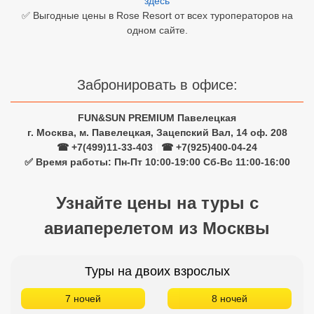
здесь
✅ Выгодные цены в Rose Resort от всех туроператоров на
Египет
одном сайте.
Куба
Шри Ланка
Забронировать в офисе:
Бали
FUN&SUN PREMIUM Павелецкая
г. Москва, м. Павелецкая, Зацепский Вал, 14 оф. 208
Вьетнам
☎ +7(499)11-33-403
|
☎ +7(925)400-04-24
✅ Время работы: Пн-Пт 10:00-19:00 Сб-Вс 11:00-16:00
Хайнань
Северный Гоа
Узнайте цены на туры с
Южный Гоа
авиаперелетом из Москвы
Занзибар
Туры на двоих взрослых
Абхазия
7 ночей
8 ночей
Большой Сочи