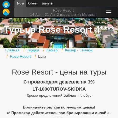
Туры
Отели
Билеты
Главная
Rose Resort
14 Авг
-
21 Авг
2 взрослых
из Москвы
Горящие туры
Туры в Rose Resort 4****
Туры в Турцию
Туры в Египет
Главная
Турция
Кемер
Кемер - Гёйнюк
Туры в ОАЭ
Rose Resort
Цена
Офис г. Москва
Rose Resort - цены на туры
Помощь
C промокодом дешевле на 3%
Подборки отелей
LT-1000TUROV-SKIDKA
Кроме предложений Библио - Глобус
Турция
Таиланд
Бронируйте онлайн по лучшим ценам!
✅ Промокод действителен при бронировании онлайн
-
ОАЭ