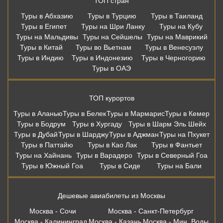
ТОП стран
Туры в Абхазию
Туры в Турцию
Туры в Таиланд
Туры в Египет
Туры на Шри Ланку
Туры на Кубу
Туры на Мальдивы
Туры на Сейшелы
Туры на Маврикий
Туры в Китай
Туры во Вьетнам
Туры в Венесуэлу
Туры в Индию
Туры в Индонезию
Туры в Черногорию
Туры в ОАЭ
ТОП курортов
Туры в Аланью
Туры в Белек
Туры в Мармарис
Туры в Кемер
Туры в Бодрум
Туры в Хургаду
Туры в Шарм Эль Шейх
Туры в Дубай
Туры в Шарджу
Туры в Аджман
Туры на Пхукет
Туры в Паттайю
Туры в Као Лак
Туры в Фантьет
Туры на Хайнань
Туры в Варадеро
Туры в Северный Гоа
Туры в Южный Гоа
Туры в Сиде
Туры на Бали
Дешевые авиабилеты из Москвы
Москва - Сочи
Москва - Санкт-Петербург
Москва - Калининград
Москва - Казань
Москва - Мин. Воды