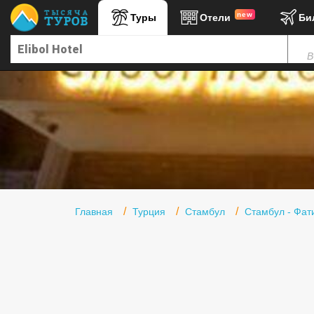
new
Туры
Отели
Би
Главная
В
Горящие туры
Туры в Турцию
Туры в Египет
Туры в ОАЭ
Офис г. Москва
Помощь
Главная
Турция
Стамбул
Стамбул - Фат
Подборки отелей
Турция
Таиланд
ОАЭ