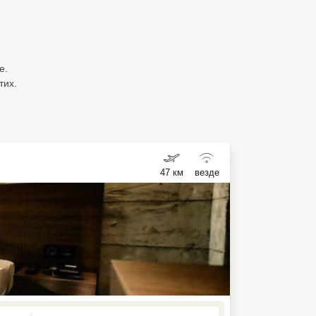
е.
тих.
47 км
везде
ed , press Down to open the menu,