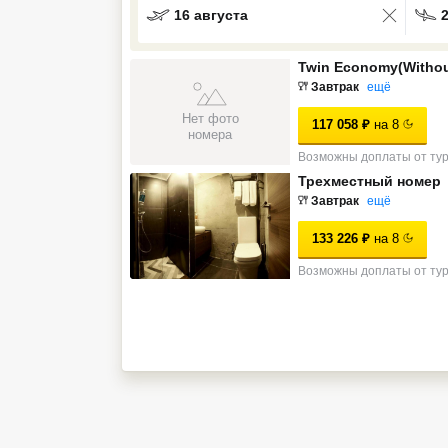
16 августа
Кав Мин Воды
Twin Economy(Witho
Экскурсионные туры
Завтрак
ещё
VIP отели 5 звезд
Нет фото
117 058
₽
на
8
номера
ТОП 10 лучших отелей 5*
Возможны доплаты от ту
Трехместный номер
Завтрак
ещё
ТОП 10 недорогих отелей
5*
133 226
₽
на
8
Лучшие отели 4* звезды
Возможны доплаты от ту
Недорогие отели 4*
звезды
Лучшие отели 3* звезды
Недорогие отели 3*
звезды