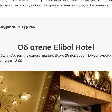
, но у них там же общий туалет и подсобка. И через дверь очень х
ерьми, суета в подсобке. На другом этаже этого было бы меньше.
найденным туром.
Об отеле Elibol Hotel
була. Состоит из одного здания. Всего 25 номеров. Номер телефона
Выезд до 12:00