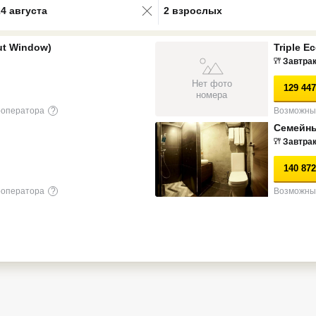
24 августа
2 взрослых
ut Window)
Triple 
Завтра
Нет фото
129 447
номера
роператора
?
Возможны 
Семейн
Завтра
140 872
роператора
?
Возможны 