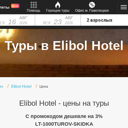
new
леты
Помощь
Горящие туры
Офис м. Павелецкая
АВГ
АВГ
16
23
СК
ВСК
2026
2026
Туры в Elibol Hotel
их
Elibol Hotel
Цена
Elibol Hotel - цены на туры
C промокодом дешевле на 3%
LT-1000TUROV-SKIDKA