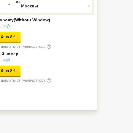
Economy(Without Window)
к
ещё
₽
на
8
доплаты от туроператора
?
ый номер
к
ещё
₽
на
8
доплаты от туроператора
?