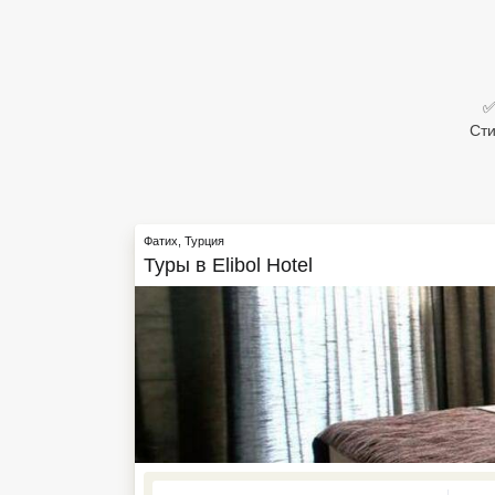
Египет
Куба
✅
Шри Ланка
Сти
Бали
Вьетнам
Фатих
,
Турция
Хайнань
Туры в
Elibol Hotel
Северный Гоа
Южный Гоа
Занзибар
Абхазия
Большой Сочи