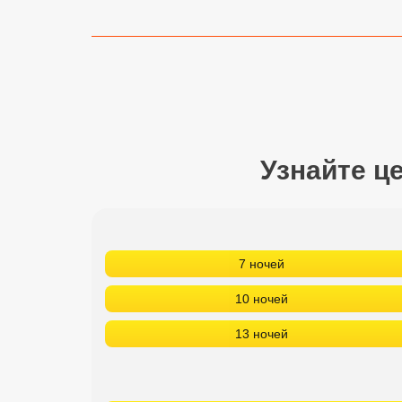
Сетевые отели Турции
Сетевые отели Египта
Сетевые отели ОАЭ
Сетевые отели Таиланда
Узнайте ц
Сетевые отели Шри Ланки
Сетевые отели Вьетнама
7 ночей
Сетевые отели Мальдив
10 ночей
Сетевые отели Бали
13 ночей
Сетевые отели Сейшел
Сетевые отели Маврикия