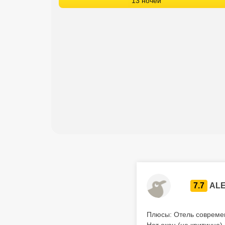
13 ночей
7.7
ALE
Плюсы: Отель современ