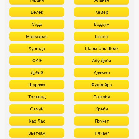
Белек
Кемер
Сиде
Бодрум
Мармарис
Египет
Хургада
Шарм Эль Шейх
ОАЭ
Абу Даби
Дубай
Аджман
Шарджа
Фуджейра
Таиланд
Паттайя
Самуй
Краби
Као Лак
Пхукет
Вьетнам
Нячанг