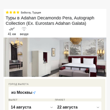
Кав Мин Воды
Бейоглу
,
Турция
Экскурсионные туры
Туры в
Adahan Decamondo Pera, Autograph
Collection (Ex. Eurostars Adahan Galata)
VIP отели 5 звезд
41 км
везде
ТОП 10 лучших отелей 5*
ТОП 10 недорогих отелей
5*
Лучшие отели 4* звезды
Недорогие отели 4*
звезды
ГОРОД ВЫЛЕТА
Лучшие отели 3* звезды
из
Москвы
Недорогие отели 3*
ВЫЛЕТ
ПРИЛЕТ
звезды
14 августа
22 августа