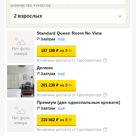
Сетевые отели Турции
КОЛИЧЕСТВО ТУРИСТОВ
2 взрослых
Сетевые отели Египта
Сетевые отели ОАЭ
Standard Queen Room No View
Завтрак
ещё
Сетевые отели Таиланда
Нет фото
187 188
₽
на
8
номера
Возможны доплаты от туроператора
?
Сетевые отели Шри Ланки
Делюкс
Завтрак
ещё
Сетевые отели Вьетнама
201 238
₽
на
8
Возможны доплаты от туроператора
?
Сетевые отели Мальдив
Премиум (две односпальные кровати)
Завтрак
ещё
Сетевые отели Бали
Нет фото
210 662
₽
на
8
Сетевые отели Сейшел
номера
Возможны доплаты от туроператора
?
Сетевые отели Маврикия