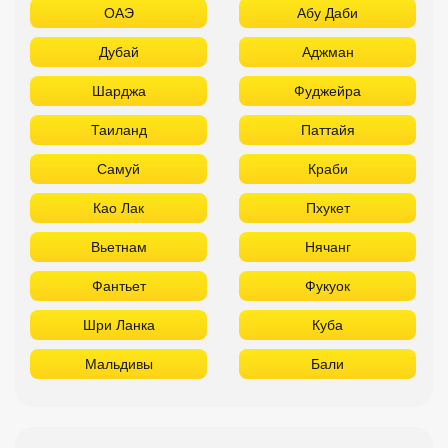
ОАЭ
Абу Даби
Дубай
Аджман
Шарджа
Фуджейра
Таиланд
Паттайя
Самуй
Краби
Као Лак
Пхукет
Вьетнам
Нячанг
Фантьет
Фукуок
Шри Ланка
Куба
Мальдивы
Бали