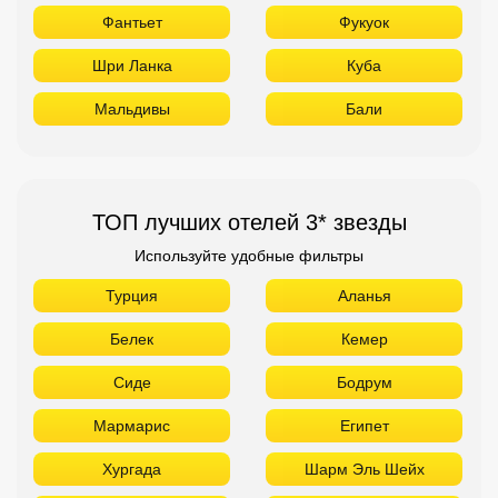
Фантьет
Фукуок
Шри Ланка
Куба
Мальдивы
Бали
ТОП лучших отелей 3* звезды
Используйте удобные фильтры
Турция
Аланья
Белек
Кемер
Сиде
Бодрум
Мармарис
Египет
Хургада
Шарм Эль Шейх