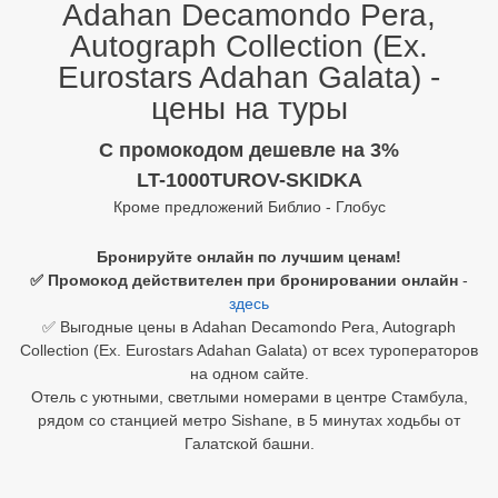
Adahan Decamondo Pera,
Autograph Collection (Ex.
Египет
Eurostars Adahan Galata) -
Куба
цены на туры
Шри Ланка
C промокодом дешевле на 3%
Бали
LT-1000TUROV-SKIDKA
Кроме предложений Библио - Глобус
Вьетнам
Бронируйте онлайн по лучшим ценам!
Хайнань
✅ Промокод действителен при бронировании онлайн
-
здесь
Северный Гоа
✅ Выгодные цены в Adahan Decamondo Pera, Autograph
Collection (Ex. Eurostars Adahan Galata) от всех туроператоров
Южный Гоа
на одном сайте.
Отель с уютными, светлыми номерами в центре Стамбула,
Занзибар
рядом со станцией метро Sishane, в 5 минутах ходьбы от
Абхазия
Галатской башни.
Большой Сочи