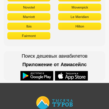
Novotel
Movenpick
Marriott
Le Meridien
Ibis
Hilton
Fairmont
Поиск дешевых авиабилетов
Приложение от Авиасейлс
Доступно в
Загрузите в