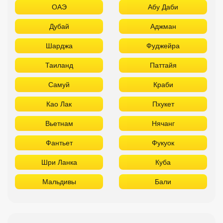
ОАЭ
Абу Даби
Дубай
Аджман
Шарджа
Фуджейра
Таиланд
Паттайя
Самуй
Краби
Као Лак
Пхукет
Вьетнам
Нячанг
Фантьет
Фукуок
Шри Ланка
Куба
Мальдивы
Бали