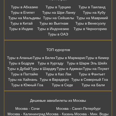
Туры в Абхазию
Туры в Турцию
Туры в Таиланд
Туры в Египет
Туры на Шри Ланку
Туры на Кубу
Туры на Мальдивы
Туры на Сейшелы
Туры на Маврикий
Туры в Китай
Туры во Вьетнам
Туры в Венесуэлу
Туры в Индию
Туры в Индонезию
Туры в Черногорию
Туры в ОАЭ
ТОП курортов
Туры в Аланью
Туры в Белек
Туры в Мармарис
Туры в Кемер
Туры в Бодрум
Туры в Хургаду
Туры в Шарм Эль Шейх
Туры в Дубай
Туры в Шарджу
Туры в Аджман
Туры на Пхукет
Туры в Паттайю
Туры в Као Лак
Туры в Фантьет
Туры на Хайнань
Туры в Варадеро
Туры в Северный Гоа
Туры в Южный Гоа
Туры в Сиде
Туры на Бали
Дешевые авиабилеты из Москвы
Москва - Сочи
Москва - Санкт-Петербург
Москва - Калининград
Москва - Казань
Москва - Мин. Воды