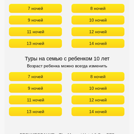
Сетевые отели Турции
7 ночей
8 ночей
Сетевые отели Египта
9 ночей
10 ночей
Сетевые отели ОАЭ
11 ночей
12 ночей
Сетевые отели Таиланда
13 ночей
14 ночей
Туры на семью с ребенком 10 лет
Сетевые отели Шри Ланки
Возраст ребенка можно всегда изменить
7 ночей
8 ночей
Сетевые отели Вьетнама
9 ночей
10 ночей
Сетевые отели Мальдив
11 ночей
12 ночей
Сетевые отели Бали
13 ночей
14 ночей
Сетевые отели Сейшел
Сетевые отели Маврикия