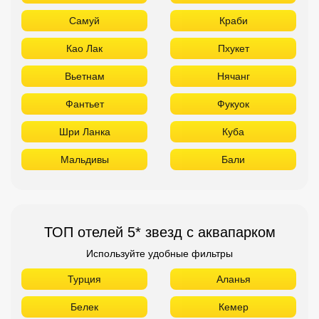
Самуй
Краби
Као Лак
Пхукет
Вьетнам
Нячанг
Фантьет
Фукуок
Шри Ланка
Куба
Мальдивы
Бали
ТОП отелей 5* звезд с аквапарком
Используйте удобные фильтры
Турция
Аланья
Белек
Кемер