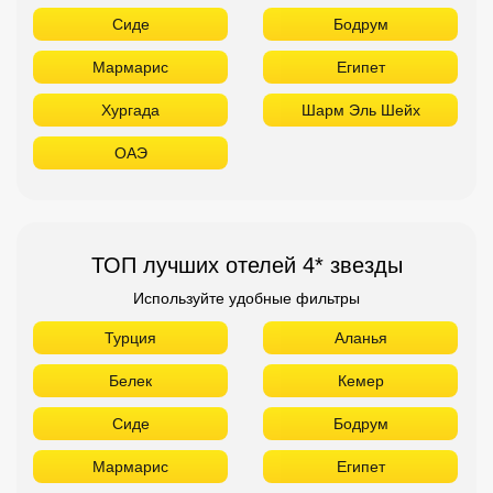
Сиде
Бодрум
Мармарис
Египет
Хургада
Шарм Эль Шейх
ОАЭ
ТОП лучших отелей 4* звезды
Используйте удобные фильтры
Турция
Аланья
Белек
Кемер
Сиде
Бодрум
Мармарис
Египет