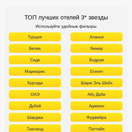
ТОП лучших отелей 3* звезды
Используйте удобные фильтры
Турция
Аланья
Белек
Кемер
Сиде
Бодрум
Мармарис
Египет
Хургада
Шарм Эль Шейх
ОАЭ
Абу Даби
Дубай
Аджман
Шарджа
Фуджейра
Таиланд
Паттайя