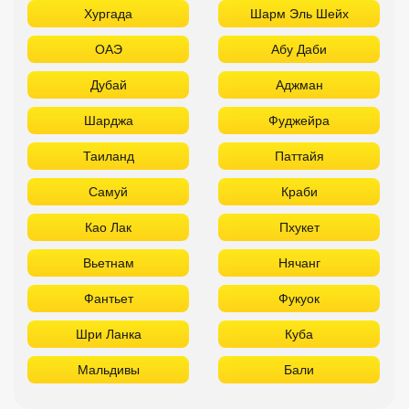
Хургада
Шарм Эль Шейх
ОАЭ
Абу Даби
Дубай
Аджман
Шарджа
Фуджейра
Таиланд
Паттайя
Самуй
Краби
Као Лак
Пхукет
Вьетнам
Нячанг
Фантьет
Фукуок
Шри Ланка
Куба
Мальдивы
Бали