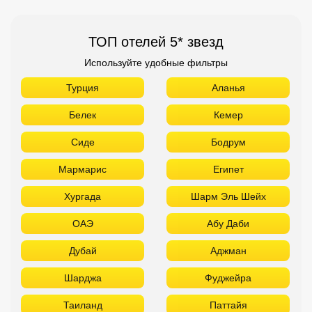
ТОП отелей 5* звезд
Используйте удобные фильтры
Турция
Аланья
Белек
Кемер
Сиде
Бодрум
Мармарис
Египет
Хургада
Шарм Эль Шейх
ОАЭ
Абу Даби
Дубай
Аджман
Шарджа
Фуджейра
Таиланд
Паттайя