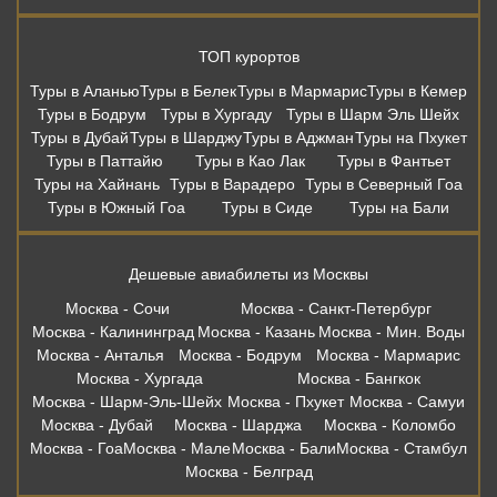
ТОП курортов
Туры в Аланью
Туры в Белек
Туры в Мармарис
Туры в Кемер
Туры в Бодрум
Туры в Хургаду
Туры в Шарм Эль Шейх
Туры в Дубай
Туры в Шарджу
Туры в Аджман
Туры на Пхукет
Туры в Паттайю
Туры в Као Лак
Туры в Фантьет
Туры на Хайнань
Туры в Варадеро
Туры в Северный Гоа
Туры в Южный Гоа
Туры в Сиде
Туры на Бали
Дешевые авиабилеты из Москвы
Москва - Сочи
Москва - Санкт-Петербург
Москва - Калининград
Москва - Казань
Москва - Мин. Воды
Москва - Анталья
Москва - Бодрум
Москва - Мармарис
Москва - Хургада
Москва - Бангкок
Москва - Шарм-Эль-Шейх
Москва - Пхукет
Москва - Самуи
Москва - Дубай
Москва - Шарджа
Москва - Коломбо
Москва - Гоа
Москва - Мале
Москва - Бали
Москва - Стамбул
Москва - Белград