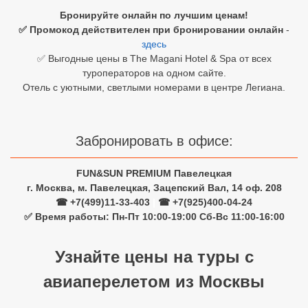
Бронируйте онлайн по лучшим ценам!
Египет
✅ Промокод действителен при бронировании онлайн
-
здесь
Куба
✅ Выгодные цены в The Magani Hotel & Spa от всех
туроператоров на одном сайте.
Шри Ланка
Отель с уютными, светлыми номерами в центре Легиана.
Бали
Вьетнам
Забронировать в офисе:
Хайнань
FUN&SUN PREMIUM Павелецкая
г. Москва, м. Павелецкая, Зацепский Вал, 14 оф. 208
Северный Гоа
☎ +7(499)11-33-403
|
☎ +7(925)400-04-24
✅ Время работы: Пн-Пт 10:00-19:00 Сб-Вс 11:00-16:00
Южный Гоа
Занзибар
Узнайте цены на туры с
Абхазия
авиаперелетом из Москвы
Большой Сочи