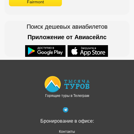
Fairmont
Поиск дешевых авиабилетов
Приложение от Авиасейлс
Доступно в
Загрузите в
Горящие туры в Телеграм
Бронирование в офисе:
Контакты