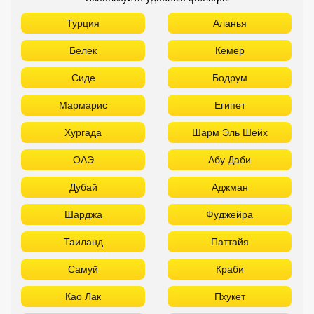
Турция
Аланья
Белек
Кемер
Сиде
Бодрум
Мармарис
Египет
Хургада
Шарм Эль Шейх
ОАЭ
Абу Даби
Дубай
Аджман
Шарджа
Фуджейра
Таиланд
Паттайя
Самуй
Краби
Као Лак
Пхукет