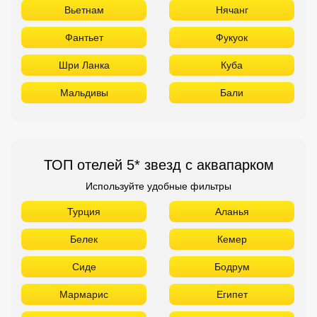
Вьетнам
Нячанг
Фантьет
Фукуок
Шри Ланка
Куба
Мальдивы
Бали
ТОП отелей 5* звезд с аквапарком
Используйте удобные фильтры
Турция
Аланья
Белек
Кемер
Сиде
Бодрум
Мармарис
Египет