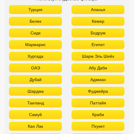
Турция
Аланья
Белек
Кемер
Сиде
Бодрум
Мармарис
Египет
Хургада
Шарм Эль Шейх
ОАЭ
Абу Даби
Дубай
Аджман
Шарджа
Фуджейра
Таиланд
Паттайя
Самуй
Краби
Као Лак
Пхукет