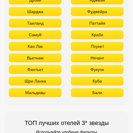
Шарджа
Фуджейра
Таиланд
Паттайя
Самуй
Краби
Као Лак
Пхукет
Вьетнам
Нячанг
Фантьет
Фукуок
Шри Ланка
Куба
Мальдивы
Бали
ТОП лучших отелей 3* звезды
Используйте удобные фильтры