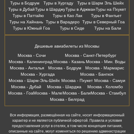
Туры в Бодрум
Туры в Хургаду
Туры в Шарм Эль Шейх
Туры в Дубай
Туры в Шарджу
Туры в Аджман
Туры на Пхукет
Туры в Паттайю
Туры в Као Лак
Туры в Фантьет
Туры на Хайнань
Туры в Варадеро
Туры в Северный Гоа
Туры в Южный Гоа
Туры в Сиде
Туры на Бали
Дешевые авиабилеты из Москвы
Москва - Сочи
Москва - Санкт-Петербург
Москва - Калининград
Москва - Казань
Москва - Мин. Воды
Москва - Анталья
Москва - Бодрум
Москва - Мармарис
Москва - Хургада
Москва - Бангкок
Москва - Шарм-Эль-Шейх
Москва - Пхукет
Москва - Самуи
Москва - Дубай
Москва - Шарджа
Москва - Коломбо
Москва - Гоа
Москва - Мале
Москва - Бали
Москва - Стамбул
Москва - Белград
Вся информация, размещённая на сайте, носит информационный
характер и не является публичной офертой. Правила и условия
предоставления услуг в отелях, в том числе концепция питания,
описанные на сайте, могут изменяться по решению администрации