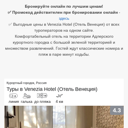
Бронируйте онлайн по лучшим ценам!
Египет
✅ Промокод действителен при бронировании онлайн
-
здесь
Куба
✅ Выгодные цены в Venezia Hotel (Отель Венеция) от всех
туроператоров на одном сайте.
Шри Ланка
Комфортабельный отель на территории Адлерского
курортного городка с большой зеленой территорией и
Бали
множеством развлечений. Гостей ждут классические номера и
пляж в паре минут ходьбы.
Вьетнам
Хайнань
Северный Гоа
Курортный городок
,
Россия
Туры в
Venezia Hotel (Отель Венеция)
Южный Гоа
200 м
2-я
линия
галька
до пляжа
4 км
Занзибар
4.3
Абхазия
Большой Сочи