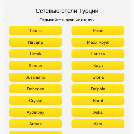
Сетевые отели Турции
Отдыхайте в лучших отелях
Titanic
Rixos
Nirvana
Maxx Royal
Limak
Larissa
Kirman
Kaya
Justiniano
Gloria
Dobedan
Delphin
Crystal
Barut
Aydınbey
Aska
Armas
Akra