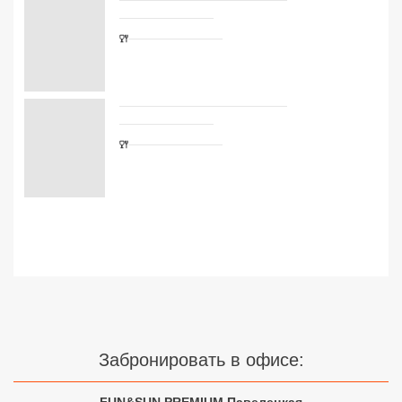
Сетевые отели Турции
Сетевые отели Египта
Сетевые отели ОАЭ
Сетевые отели Таиланда
Сетевые отели Шри Ланки
Сетевые отели Вьетнама
Сетевые отели Мальдив
Сетевые отели Бали
Забронировать в офисе:
Сетевые отели Сейшел
Сетевые отели Маврикия