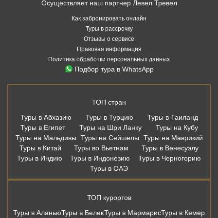
Осуществляет наш партнер Левел Тревел
Как забронировать онлайн
Туры в рассрочку
Отзывы о сервисе
Правовая информация
Политика обработки персональных данных
Подбор тура в WhatsApp
ТОП стран
Туры в Абхазию
Туры в Турцию
Туры в Таиланд
Туры в Египет
Туры на Шри Ланку
Туры на Кубу
Туры на Мальдивы
Туры на Сейшелы
Туры на Маврикий
Туры в Китай
Туры во Вьетнам
Туры в Венесуэлу
Туры в Индию
Туры в Индонезию
Туры в Черногорию
Туры в ОАЭ
ТОП курортов
Туры в Аланью
Туры в Белек
Туры в Мармарис
Туры в Кемер