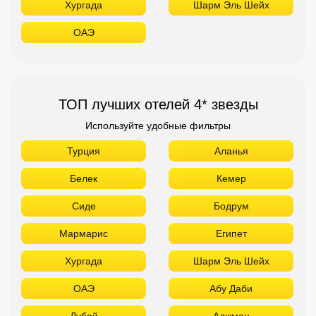
Хургада
Шарм Эль Шейх
ОАЭ
ТОП лучших отелей 4* звезды
Используйте удобные фильтры
Турция
Аланья
Белек
Кемер
Сиде
Бодрум
Мармарис
Египет
Хургада
Шарм Эль Шейх
ОАЭ
Абу Даби
Дубай
Аджман