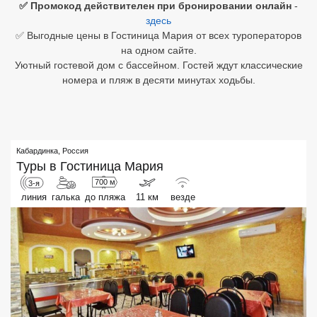
✅ Промокод действителен при бронировании онлайн
-
здесь
Египет
✅ Выгодные цены в Гостиница Мария от всех туроператоров
на одном сайте.
Куба
Уютный гостевой дом с бассейном. Гостей ждут классические
номера и пляж в десяти минутах ходьбы.
Шри Ланка
Бали
Вьетнам
Кабардинка
,
Россия
Туры в
Гостиница Мария
Хайнань
700 м
3-я
Северный Гоа
линия
галька
до пляжа
11 км
везде
Южный Гоа
Занзибар
Абхазия
Большой Сочи