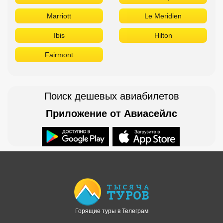
Marriott
Le Meridien
Ibis
Hilton
Fairmont
Поиск дешевых авиабилетов
Приложение от Авиасейлс
Доступно в
Загрузите в
Горящие туры в Телеграм