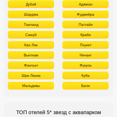
Дубай
Аджман
Шарджа
Фуджейра
Таиланд
Паттайя
Самуй
Краби
Као Лак
Пхукет
Вьетнам
Нячанг
Фантьет
Фукуок
Шри Ланка
Куба
Мальдивы
Бали
ТОП отелей 5* звезд с аквапарком