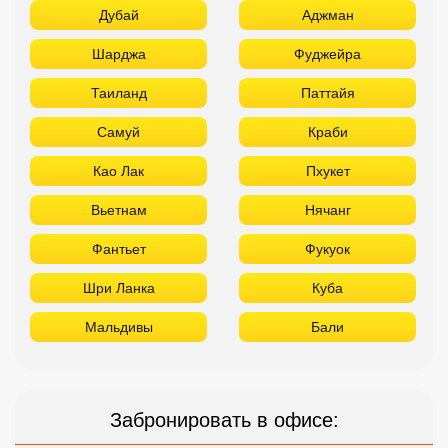
Дубай
Аджман
Шарджа
Фуджейра
Таиланд
Паттайя
Самуй
Краби
Као Лак
Пхукет
Вьетнам
Нячанг
Фантьет
Фукуок
Шри Ланка
Куба
Мальдивы
Бали
Забронировать в офисе: