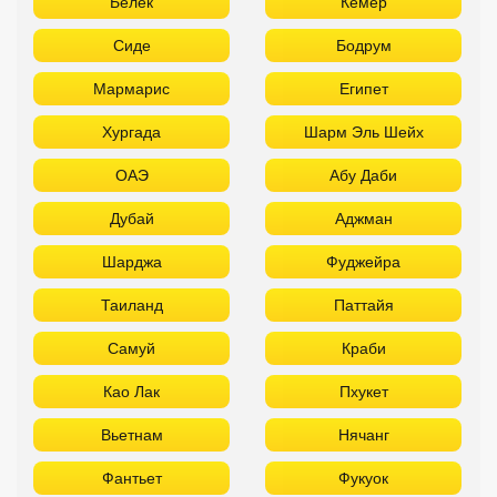
Белек
Кемер
Сиде
Бодрум
Мармарис
Египет
Хургада
Шарм Эль Шейх
ОАЭ
Абу Даби
Дубай
Аджман
Шарджа
Фуджейра
Таиланд
Паттайя
Самуй
Краби
Као Лак
Пхукет
Вьетнам
Нячанг
Фантьет
Фукуок