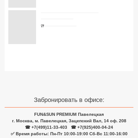
Сетевые отели Турции
Сетевые отели Египта
Сетевые отели ОАЭ
Сетевые отели Таиланда
Сетевые отели Шри Ланки
Сетевые отели Вьетнама
Сетевые отели Мальдив
Забронировать в офисе:
Сетевые отели Бали
FUN&SUN PREMIUM Павелецкая
г. Москва, м. Павелецкая, Зацепский Вал, 14 оф. 208
Сетевые отели Сейшел
☎ +7(499)11-33-403
|
☎ +7(925)400-04-24
✅ Время работы: Пн-Пт 10:00-19:00 Сб-Вс 11:00-16:00
Сетевые отели Маврикия