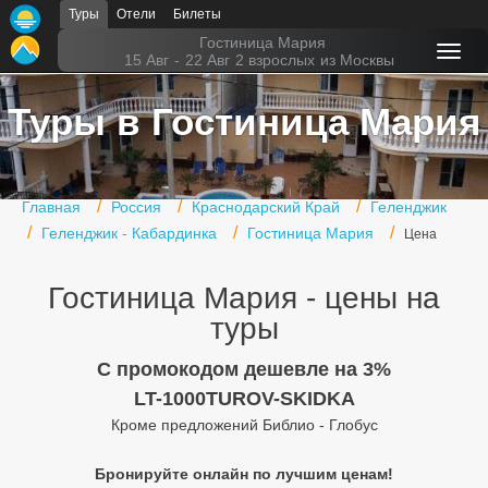
Туры
Отели
Билеты
Главная
Гостиница Мария
15 Авг
-
22 Авг
2 взрослых
из Москвы
Горящие туры
Туры в Гостиница Мария
Туры в Турцию
Туры в Египет
Главная
Россия
Краснодарский Край
Геленджик
Туры в ОАЭ
Геленджик - Кабардинка
Гостиница Мария
Цена
Офис г. Москва
Гостиница Мария - цены на
Помощь
туры
Подборки отелей
C промокодом дешевле на 3%
LT-1000TUROV-SKIDKA
Турция
Кроме предложений Библио - Глобус
Таиланд
Бронируйте онлайн по лучшим ценам!
ОАЭ