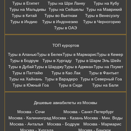
Туры в Египет
Туры на Шри Ланку
Туры на Кубу
Туры на Мальдивы
Туры на Сейшелы
Туры на Маврикий
Туры в Китай
Туры во Вьетнам
Туры в Венесуэлу
Туры в Индию
Туры в Индонезию
Туры в Черногорию
Туры в ОАЭ
ТОП курортов
Туры в Аланью
Туры в Белек
Туры в Мармарис
Туры в Кемер
Туры в Бодрум
Туры в Хургаду
Туры в Шарм Эль Шейх
Туры в Дубай
Туры в Шарджу
Туры в Аджман
Туры на Пхукет
Туры в Паттайю
Туры в Као Лак
Туры в Фантьет
Туры на Хайнань
Туры в Варадеро
Туры в Северный Гоа
Туры в Южный Гоа
Туры в Сиде
Туры на Бали
Дешевые авиабилеты из Москвы
Москва - Сочи
Москва - Санкт-Петербург
Москва - Калининград
Москва - Казань
Москва - Мин. Воды
Москва - Анталья
Москва - Бодрум
Москва - Мармарис
Москва - Хургада
Москва - Бангкок