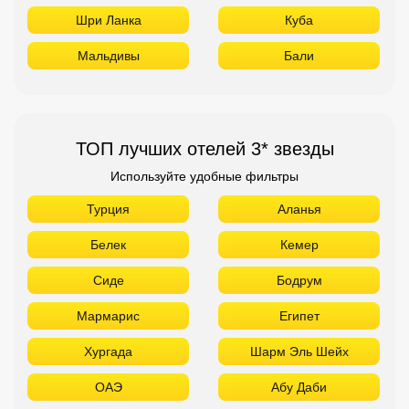
Шри Ланка
Куба
Мальдивы
Бали
ТОП лучших отелей 3* звезды
Используйте удобные фильтры
Турция
Аланья
Белек
Кемер
Сиде
Бодрум
Мармарис
Египет
Хургада
Шарм Эль Шейх
ОАЭ
Абу Даби