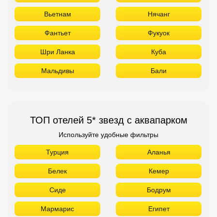
Вьетнам
Нячанг
Фантьет
Фукуок
Шри Ланка
Куба
Мальдивы
Бали
ТОП отелей 5* звезд с аквапарком
Используйте удобные фильтры
Турция
Аланья
Белек
Кемер
Сиде
Бодрум
Мармарис
Египет