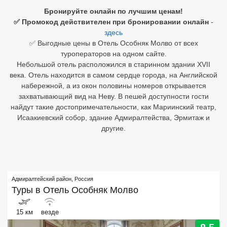
Бронируйте онлайн по лучшим ценам!
Египет
✅ Промокод действителен при бронировании онлайн
-
здесь
Куба
✅ Выгодные цены в Отель Особняк Молво от всех
туроператоров на одном сайте.
Шри Ланка
Небольшой отель расположился в старинном здании XVII
века. Отель находится в самом сердце города, на Английской
Бали
набережной, а из окон половины номеров открывается
захватывающий вид на Неву. В пешей доступности гости
Вьетнам
найдут такие достопримечательности, как Мариинский театр,
Исаакиевский собор, здание Адмиралтейства, Эрмитаж и
Хайнань
другие.
Северный Гоа
Южный Гоа
Адмиралтейский район
,
Россия
Занзибар
Туры в
Отель Особняк Молво
Абхазия
15 км
везде
Большой Сочи