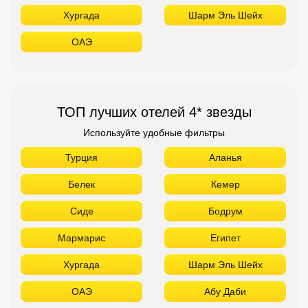
Хургада
Шарм Эль Шейх
ОАЭ
ТОП лучших отелей 4* звезды
Используйте удобные фильтры
Турция
Аланья
Белек
Кемер
Сиде
Бодрум
Мармарис
Египет
Хургада
Шарм Эль Шейх
ОАЭ
Абу Даби