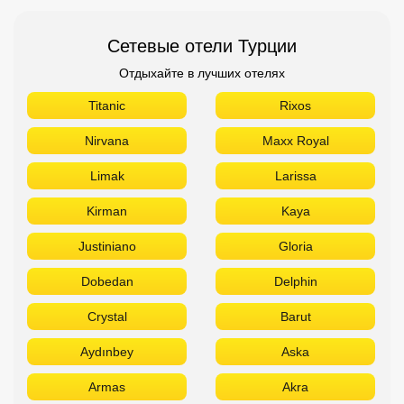
Сетевые отели Турции
Отдыхайте в лучших отелях
Titanic
Rixos
Nirvana
Maxx Royal
Limak
Larissa
Kirman
Kaya
Justiniano
Gloria
Dobedan
Delphin
Crystal
Barut
Aydınbey
Aska
Armas
Akra