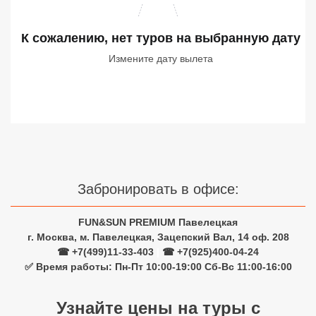
Сетевые отели Турции
К сожалению, нет туров
на выбранную дату
Сетевые отели Египта
Измените дату вылета
Сетевые отели ОАЭ
Сетевые отели Таиланда
Сетевые отели Шри Ланки
Сетевые отели Вьетнама
Забронировать в офисе:
FUN&SUN PREMIUM Павелецкая
Сетевые отели Мальдив
г. Москва, м. Павелецкая, Зацепский Вал, 14 оф. 208
☎ +7(499)11-33-403
|
☎ +7(925)400-04-24
Сетевые отели Бали
✅ Время работы: Пн-Пт 10:00-19:00 Сб-Вс 11:00-16:00
Сетевые отели Сейшел
Узнайте цены на туры с
Сетевые отели Маврикия