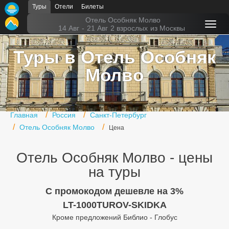
Туры
Отели
Билеты
Главная
Отель Особняк Молво
14 Авг
-
21 Авг
2 взрослых
из Москвы
Горящие туры
Туры в Отель Особняк
Туры в Турцию
Молво
Туры в Египет
Туры в ОАЭ
Главная
Россия
Санкт-Петербург
Офис г. Москва
Отель Особняк Молво
Цена
Помощь
Отель Особняк Молво - цены
Подборки отелей
на туры
Турция
C промокодом дешевле на 3%
LT-1000TUROV-SKIDKA
Таиланд
Кроме предложений Библио - Глобус
ОАЭ