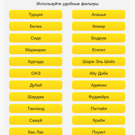
Используйте удобные фильтры
Турция
Аланья
Белек
Кемер
Сиде
Бодрум
Мармарис
Египет
Хургада
Шарм Эль Шейх
ОАЭ
Абу Даби
Дубай
Аджман
Шарджа
Фуджейра
Таиланд
Паттайя
Самуй
Краби
Као Лак
Пхукет