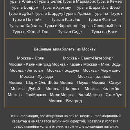
Туры в Аланью
Туры в Белек
Туры в Мармарис
Туры в Кемер
Туры в Бодрум
Туры в Хургаду
Туры в Шарм Эль Шейх
Туры в Дубай
Туры в Шарджу
Туры в Аджман
Туры на Пхукет
Туры в Паттайю
Туры в Као Лак
Туры в Фантьет
Туры на Хайнань
Туры в Варадеро
Туры в Северный Гоа
Туры в Южный Гоа
Туры в Сиде
Туры на Бали
Дешевые авиабилеты из Москвы
Москва - Сочи
Москва - Санкт-Петербург
Москва - Калининград
Москва - Казань
Москва - Мин. Воды
Москва - Анталья
Москва - Бодрум
Москва - Мармарис
Москва - Хургада
Москва - Бангкок
Москва - Шарм-Эль-Шейх
Москва - Пхукет
Москва - Самуи
Москва - Дубай
Москва - Шарджа
Москва - Коломбо
Москва - Гоа
Москва - Мале
Москва - Бали
Москва - Стамбул
Москва - Белград
Вся информация, размещённая на сайте, носит информационный
характер и не является публичной офертой. Правила и условия
предоставления услуг в отелях, в том числе концепция питания,