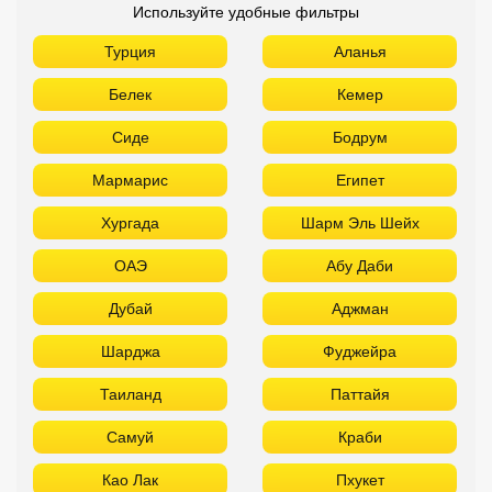
Используйте удобные фильтры
Турция
Аланья
Белек
Кемер
Сиде
Бодрум
Мармарис
Египет
Хургада
Шарм Эль Шейх
ОАЭ
Абу Даби
Дубай
Аджман
Шарджа
Фуджейра
Таиланд
Паттайя
Самуй
Краби
Као Лак
Пхукет