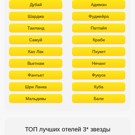
Дубай
Аджман
Шарджа
Фуджейра
Таиланд
Паттайя
Самуй
Краби
Као Лак
Пхукет
Вьетнам
Нячанг
Фантьет
Фукуок
Шри Ланка
Куба
Мальдивы
Бали
ТОП лучших отелей 3* звезды