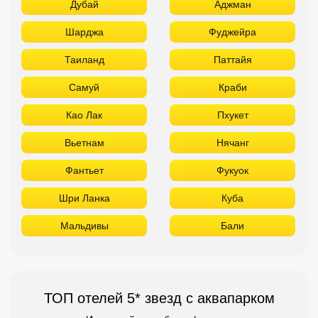
Дубай
Аджман
Шарджа
Фуджейра
Таиланд
Паттайя
Самуй
Краби
Као Лак
Пхукет
Вьетнам
Нячанг
Фантьет
Фукуок
Шри Ланка
Куба
Мальдивы
Бали
ТОП отелей 5* звезд с аквапарком