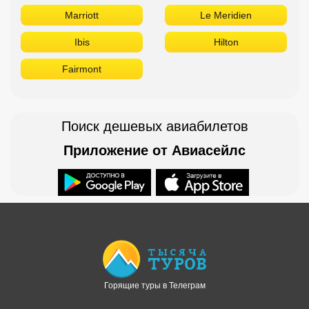
Marriott
Le Meridien
Ibis
Hilton
Fairmont
Поиск дешевых авиабилетов
Приложение от Авиасейлс
Доступно в
Загрузите в
Горящие туры в Телеграм