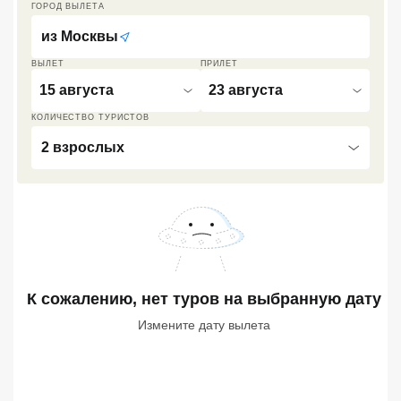
ГОРОД ВЫЛЕТА
Кав Мин Воды
из
Москвы
Экскурсионные туры
ВЫЛЕТ
ПРИЛЕТ
15 августа
23 августа
VIP отели 5 звезд
КОЛИЧЕСТВО ТУРИСТОВ
ТОП 10 лучших отелей 5*
2 взрослых
ТОП 10 недорогих отелей
5*
Лучшие отели 4* звезды
Недорогие отели 4*
звезды
К сожалению, нет туров
на выбранную дату
Измените дату вылета
Лучшие отели 3* звезды
Недорогие отели 3*
звезды