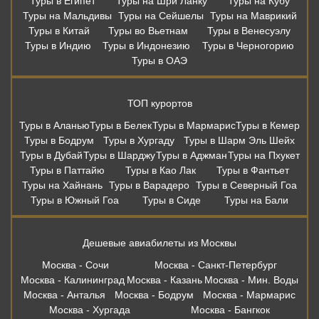
Туры в Египет
Туры на Шри Ланку
Туры на Кубу
Туры на Мальдивы
Туры на Сейшелы
Туры на Маврикий
Туры в Китай
Туры во Вьетнам
Туры в Венесуэлу
Туры в Индию
Туры в Индонезию
Туры в Черногорию
Туры в ОАЭ
ТОП курортов
Туры в Аланью
Туры в Белек
Туры в Мармарис
Туры в Кемер
Туры в Бодрум
Туры в Хургаду
Туры в Шарм Эль Шейх
Туры в Дубай
Туры в Шарджу
Туры в Аджман
Туры на Пхукет
Туры в Паттайю
Туры в Као Лак
Туры в Фантьет
Туры на Хайнань
Туры в Варадеро
Туры в Северный Гоа
Туры в Южный Гоа
Туры в Сиде
Туры на Бали
Дешевые авиабилеты из Москвы
Москва - Сочи
Москва - Санкт-Петербург
Москва - Калининград
Москва - Казань
Москва - Мин. Воды
Москва - Анталья
Москва - Бодрум
Москва - Мармарис
Москва - Хургада
Москва - Бангкок