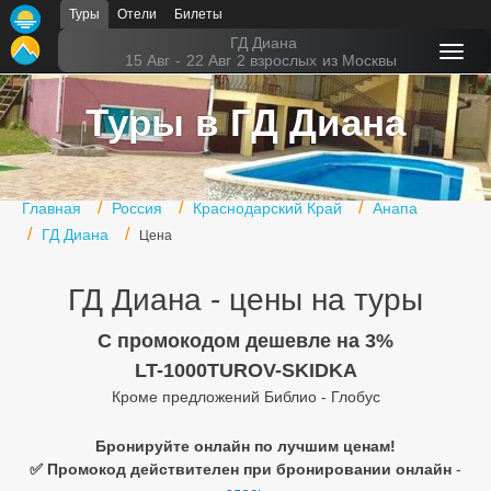
Туры
Отели
Билеты
Главная
ГД Диана
15 Авг
-
22 Авг
2 взрослых
из Москвы
Горящие туры
Туры в ГД Диана
Туры в Турцию
Туры в Египет
Главная
Россия
Краснодарский Край
Анапа
Туры в ОАЭ
ГД Диана
Цена
Офис г. Москва
ГД Диана - цены на туры
Помощь
C промокодом дешевле на 3%
Подборки отелей
LT-1000TUROV-SKIDKA
Кроме предложений Библио - Глобус
Турция
Таиланд
Бронируйте онлайн по лучшим ценам!
✅ Промокод действителен при бронировании онлайн
-
ОАЭ