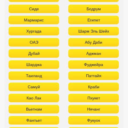
Сиде
Бодрум
Мармарис
Египет
Хургада
Шарм Эль Шейх
ОАЭ
Абу Даби
Дубай
Аджман
Шарджа
Фуджейра
Таиланд
Паттайя
Самуй
Краби
Као Лак
Пхукет
Вьетнам
Нячанг
Фантьет
Фукуок