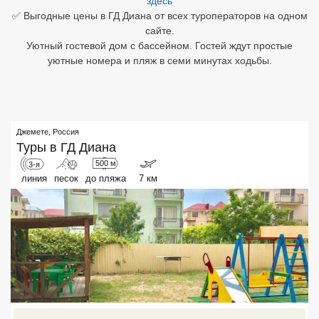
здесь
✅ Выгодные цены в ГД Диана от всех туроператоров на одном
Египет
сайте.
Уютный гостевой дом с бассейном. Гостей ждут простые
Куба
уютные номера и пляж в семи минутах ходьбы.
Шри Ланка
Бали
Джемете
,
Россия
Вьетнам
Туры в
ГД Диана
500 м
3-я
Хайнань
линия
песок
до пляжа
7 км
Северный Гоа
Южный Гоа
Занзибар
Абхазия
Большой Сочи