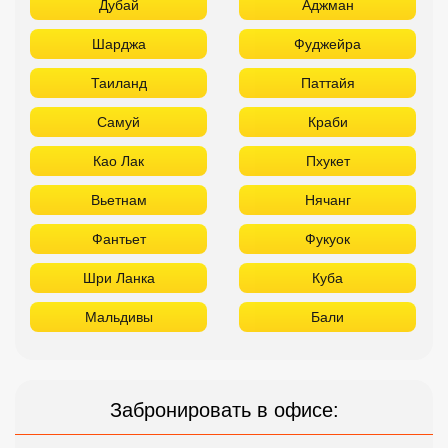
Дубай
Аджман
Шарджа
Фуджейра
Таиланд
Паттайя
Самуй
Краби
Као Лак
Пхукет
Вьетнам
Нячанг
Фантьет
Фукуок
Шри Ланка
Куба
Мальдивы
Бали
Забронировать в офисе: