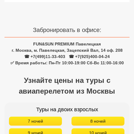
Сетевые отели Турции
Сетевые отели Египта
Забронировать в офисе:
Сетевые отели ОАЭ
Сетевые отели Таиланда
FUN&SUN PREMIUM Павелецкая
г. Москва, м. Павелецкая, Зацепский Вал, 14 оф. 208
☎ +7(499)11-33-403
|
☎ +7(925)400-04-24
Сетевые отели Шри Ланки
✅ Время работы: Пн-Пт 10:00-19:00 Сб-Вс 11:00-16:00
Сетевые отели Вьетнама
Узнайте цены на туры с
авиаперелетом из Москвы
Сетевые отели Мальдив
Сетевые отели Бали
Туры на двоих взрослых
Сетевые отели Сейшел
7 ночей
8 ночей
Сетевые отели Маврикия
9 ночей
10 ночей