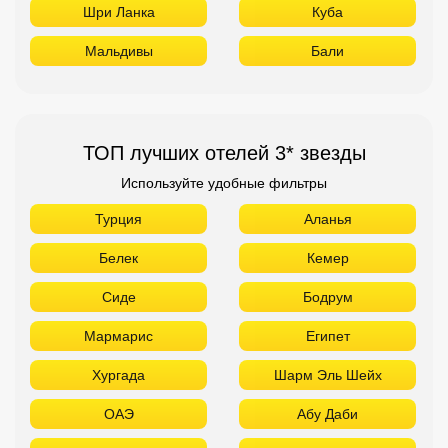
Шри Ланка
Куба
Мальдивы
Бали
ТОП лучших отелей 3* звезды
Используйте удобные фильтры
Турция
Аланья
Белек
Кемер
Сиде
Бодрум
Мармарис
Египет
Хургада
Шарм Эль Шейх
ОАЭ
Абу Даби