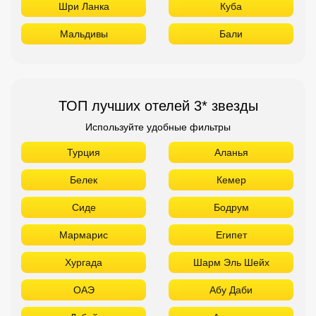
Шри Ланка
Куба
Мальдивы
Бали
ТОП лучших отелей 3* звезды
Используйте удобные фильтры
Турция
Аланья
Белек
Кемер
Сиде
Бодрум
Мармарис
Египет
Хургада
Шарм Эль Шейх
ОАЭ
Абу Даби