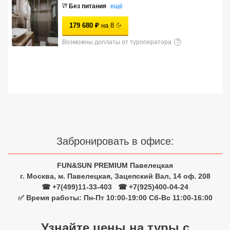
Без питания
ещё
Сетевые отели Турции
179 680
₽
на
8
Сетевые отели Египта
Возможны доплаты от туроператора
?
Сетевые отели ОАЭ
Сетевые отели Таиланда
Сетевые отели Шри Ланки
Сетевые отели Вьетнама
Забронировать в офисе:
Сетевые отели Мальдив
FUN&SUN PREMIUM Павелецкая
г. Москва, м. Павелецкая, Зацепский Вал, 14 оф. 208
Сетевые отели Бали
☎ +7(499)11-33-403
|
☎ +7(925)400-04-24
✅ Время работы: Пн-Пт 10:00-19:00 Сб-Вс 11:00-16:00
Сетевые отели Сейшел
Узнайте цены на туры с
Сетевые отели Маврикия