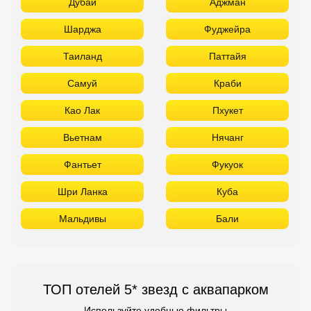
Дубай
Аджман
Шарджа
Фуджейра
Таиланд
Паттайя
Самуй
Краби
Као Лак
Пхукет
Вьетнам
Нячанг
Фантьет
Фукуок
Шри Ланка
Куба
Мальдивы
Бали
ТОП отелей 5* звезд с аквапарком
Используйте удобные фильтры