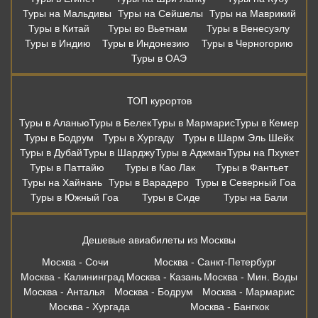
Туры на Мальдивы
Туры на Сейшелы
Туры на Маврикий
Туры в Китай
Туры во Вьетнам
Туры в Венесуэлу
Туры в Индию
Туры в Индонезию
Туры в Черногорию
Туры в ОАЭ
ТОП курортов
Туры в Аланью
Туры в Белек
Туры в Мармарис
Туры в Кемер
Туры в Бодрум
Туры в Хургаду
Туры в Шарм Эль Шейх
Туры в Дубай
Туры в Шарджу
Туры в Аджман
Туры на Пхукет
Туры в Паттайю
Туры в Као Лак
Туры в Фантьет
Туры на Хайнань
Туры в Варадеро
Туры в Северный Гоа
Туры в Южный Гоа
Туры в Сиде
Туры на Бали
Дешевые авиабилеты из Москвы
Москва - Сочи
Москва - Санкт-Петербург
Москва - Калининград
Москва - Казань
Москва - Мин. Воды
Москва - Анталья
Москва - Бодрум
Москва - Мармарис
Москва - Хургада
Москва - Бангкок