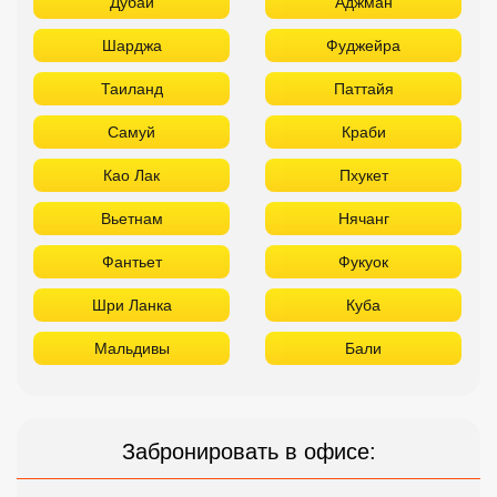
Дубай
Аджман
Шарджа
Фуджейра
Таиланд
Паттайя
Самуй
Краби
Као Лак
Пхукет
Вьетнам
Нячанг
Фантьет
Фукуок
Шри Ланка
Куба
Мальдивы
Бали
Забронировать в офисе: