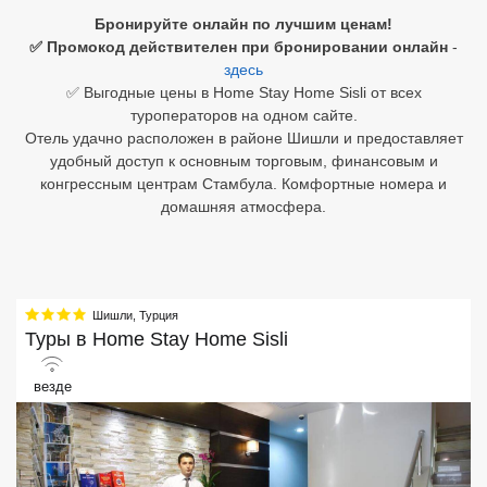
Бронируйте онлайн по лучшим ценам!
Египет
✅ Промокод действителен при бронировании онлайн
-
здесь
Куба
✅ Выгодные цены в Home Stay Home Sisli от всех
туроператоров на одном сайте.
Шри Ланка
Отель удачно расположен в районе Шишли и предоставляет
удобный доступ к основным торговым, финансовым и
Бали
конгрессным центрам Стамбула. Комфортные номера и
домашняя атмосфера.
Вьетнам
Хайнань
Северный Гоа
Шишли
,
Турция
Туры в
Home Stay Home Sisli
Южный Гоа
везде
Занзибар
Абхазия
Большой Сочи