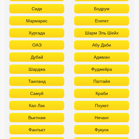
Сиде
Бодрум
Мармарис
Египет
Хургада
Шарм Эль Шейх
ОАЭ
Абу Даби
Дубай
Аджман
Шарджа
Фуджейра
Таиланд
Паттайя
Самуй
Краби
Као Лак
Пхукет
Вьетнам
Нячанг
Фантьет
Фукуок