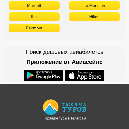
Marriott
Le Meridien
Ibis
Hilton
Fairmont
Поиск дешевых авиабилетов
Приложение от Авиасейлс
Доступно в
Загрузите в
Горящие туры в Телеграм