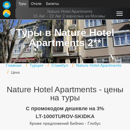
Туры
Отели
Билеты
Главная
Nature Hotel Apartments
15 Авг
-
22 Авг
2 взрослых
из Москвы
Горящие туры
Туры в Nature Hotel
Туры в Турцию
Apartments 2**
Туры в Египет
Туры в ОАЭ
Главная
Турция
Стамбул
Nature Hotel Apartments
Офис г. Москва
Цена
Помощь
Nature Hotel Apartments - цены
Подборки отелей
на туры
Турция
C промокодом дешевле на 3%
LT-1000TUROV-SKIDKA
Таиланд
Кроме предложений Библио - Глобус
ОАЭ