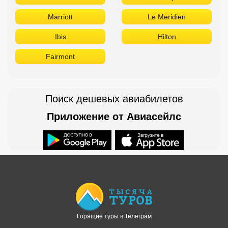
Marriott
Le Meridien
Ibis
Hilton
Fairmont
Поиск дешевых авиабилетов
Приложение от Авиасейлс
Доступно в
Загрузите в
Горящие туры в Телеграм