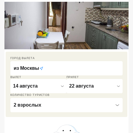
Кав Мин Воды
Экскурсионные туры
VIP отели 5 звезд
ТОП 10 лучших отелей 5*
ГОРОД ВЫЛЕТА
ТОП 10 недорогих отелей
5*
из
Москвы
ВЫЛЕТ
ПРИЛЕТ
Лучшие отели 4* звезды
14 августа
22 августа
Недорогие отели 4*
КОЛИЧЕСТВО ТУРИСТОВ
звезды
2 взрослых
Лучшие отели 3* звезды
Недорогие отели 3*
звезды