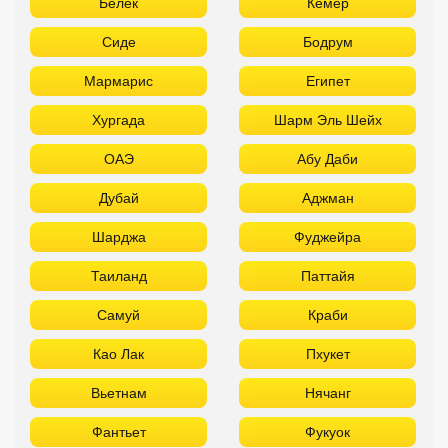
Белек
Кемер
Сиде
Бодрум
Мармарис
Египет
Хургада
Шарм Эль Шейх
ОАЭ
Абу Даби
Дубай
Аджман
Шарджа
Фуджейра
Таиланд
Паттайя
Самуй
Краби
Као Лак
Пхукет
Вьетнам
Нячанг
Фантьет
Фукуок