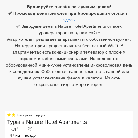
Бронируйте онлайн по лучшим ценам!
Египет
✅ Промокод действителен при бронировании онлайн
-
здесь
Куба
✅ Выгодные цены в Nature Hotel Apartments от всех
туроператоров на одном сайте.
Шри Ланка
Апарт-отель предлагает апартаменты с собственной кухней.
На территории предоставляется бесплатный Wi-Fi. В
Бали
апартаментах есть кондиционер и телевизор с плоским
экраном и кабельными каналами. На полностью
Вьетнам
оборудованной мини-кухне установлены микроволновая печь
и холодильник. Собственная ванная комната с ванной или
Хайнань
душем укомплектована феном и халатом. Из окон
открывается вид на море и город.
Северный Гоа
Южный Гоа
Занзибар
Бакыркёй
,
Турция
Туры в
Nature Hotel Apartments
Абхазия
Большой Сочи
47 км
везде