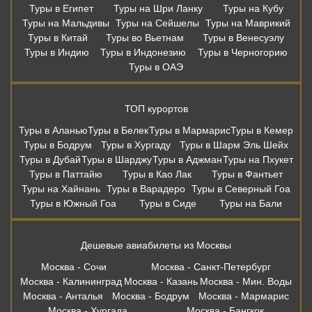
Туры в Египет
Туры на Шри Ланку
Туры на Кубу
Туры на Мальдивы
Туры на Сейшелы
Туры на Маврикий
Туры в Китай
Туры во Вьетнам
Туры в Венесуэлу
Туры в Индию
Туры в Индонезию
Туры в Черногорию
Туры в ОАЭ
ТОП курортов
Туры в Аланью
Туры в Белек
Туры в Мармарис
Туры в Кемер
Туры в Бодрум
Туры в Хургаду
Туры в Шарм Эль Шейх
Туры в Дубай
Туры в Шарджу
Туры в Аджман
Туры на Пхукет
Туры в Паттайю
Туры в Као Лак
Туры в Фантьет
Туры на Хайнань
Туры в Варадеро
Туры в Северный Гоа
Туры в Южный Гоа
Туры в Сиде
Туры на Бали
Дешевые авиабилеты из Москвы
Москва - Сочи
Москва - Санкт-Петербург
Москва - Калининград
Москва - Казань
Москва - Мин. Воды
Москва - Анталья
Москва - Бодрум
Москва - Мармарис
Москва - Хургада
Москва - Бангкок