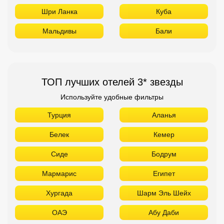
Шри Ланка
Куба
Мальдивы
Бали
ТОП лучших отелей 3* звезды
Используйте удобные фильтры
Турция
Аланья
Белек
Кемер
Сиде
Бодрум
Мармарис
Египет
Хургада
Шарм Эль Шейх
ОАЭ
Абу Даби