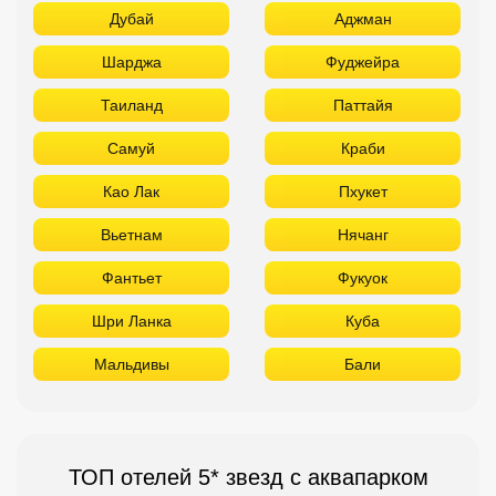
Дубай
Аджман
Шарджа
Фуджейра
Таиланд
Паттайя
Самуй
Краби
Као Лак
Пхукет
Вьетнам
Нячанг
Фантьет
Фукуок
Шри Ланка
Куба
Мальдивы
Бали
ТОП отелей 5* звезд с аквапарком