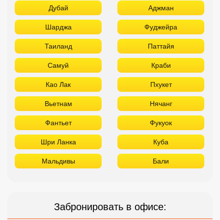
Дубай
Аджман
Шарджа
Фуджейра
Таиланд
Паттайя
Самуй
Краби
Као Лак
Пхукет
Вьетнам
Нячанг
Фантьет
Фукуок
Шри Ланка
Куба
Мальдивы
Бали
Забронировать в офисе: