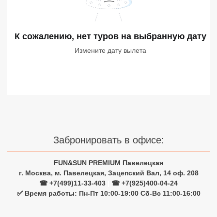
Сетевые отели Турции
Сетевые отели Египта
К сожалению, нет туров
на выбранную дату
Сетевые отели ОАЭ
Измените дату вылета
Сетевые отели Таиланда
Сетевые отели Шри Ланки
Сетевые отели Вьетнама
Забронировать в офисе:
Сетевые отели Мальдив
FUN&SUN PREMIUM Павелецкая
г. Москва, м. Павелецкая, Зацепский Вал, 14 оф. 208
Сетевые отели Бали
☎ +7(499)11-33-403
|
☎ +7(925)400-04-24
✅ Время работы: Пн-Пт 10:00-19:00 Сб-Вс 11:00-16:00
Сетевые отели Сейшел
Сетевые отели Маврикия