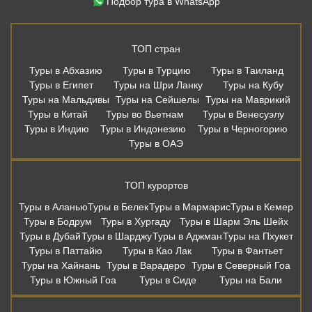
Подбор тура в WhatsApp
ТОП стран
Туры в Абхазию
Туры в Турцию
Туры в Таиланд
Туры в Египет
Туры на Шри Ланку
Туры на Кубу
Туры на Мальдивы
Туры на Сейшелы
Туры на Маврикий
Туры в Китай
Туры во Вьетнам
Туры в Венесуэлу
Туры в Индию
Туры в Индонезию
Туры в Черногорию
Туры в ОАЭ
ТОП курортов
Туры в Аланью
Туры в Белек
Туры в Мармарис
Туры в Кемер
Туры в Бодрум
Туры в Хургаду
Туры в Шарм Эль Шейх
Туры в Дубай
Туры в Шарджу
Туры в Аджман
Туры на Пхукет
Туры в Паттайю
Туры в Као Лак
Туры в Фантьет
Туры на Хайнань
Туры в Варадеро
Туры в Северный Гоа
Туры в Южный Гоа
Туры в Сиде
Туры на Бали