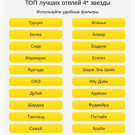
ТОП лучших отелей 4* звезды
Используйте удобные фильтры
Турция
Аланья
Белек
Кемер
Сиде
Бодрум
Мармарис
Египет
Хургада
Шарм Эль Шейх
ОАЭ
Абу Даби
Дубай
Аджман
Шарджа
Фуджейра
Таиланд
Паттайя
Самуй
Краби