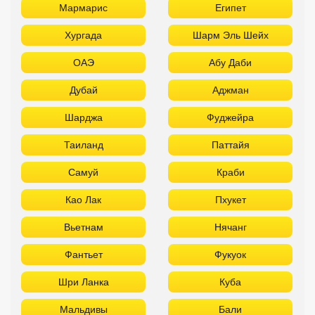
Мармарис
Египет
Хургада
Шарм Эль Шейх
ОАЭ
Абу Даби
Дубай
Аджман
Шарджа
Фуджейра
Таиланд
Паттайя
Самуй
Краби
Као Лак
Пхукет
Вьетнам
Нячанг
Фантьет
Фукуок
Шри Ланка
Куба
Мальдивы
Бали