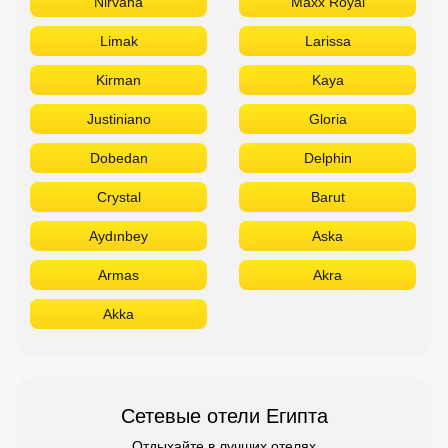
Nirvana
Maxx Royal
Limak
Larissa
Kirman
Kaya
Justiniano
Gloria
Dobedan
Delphin
Crystal
Barut
Aydınbey
Aska
Armas
Akra
Akka
Сетевые отели Египта
Отдыхайте в лучших отелях