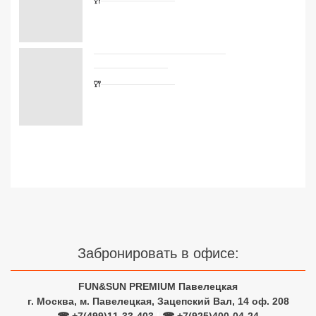
Сетевые отели Турции
Сетевые отели Египта
Сетевые отели ОАЭ
Сетевые отели Таиланда
Сетевые отели Шри Ланки
Сетевые отели Вьетнама
Сетевые отели Мальдив
Забронировать в офисе:
Сетевые отели Бали
Сетевые отели Сейшел
FUN&SUN PREMIUM Павелецкая
г. Москва, м. Павелецкая, Зацепский Вал, 14 оф. 208
Сетевые отели Маврикия