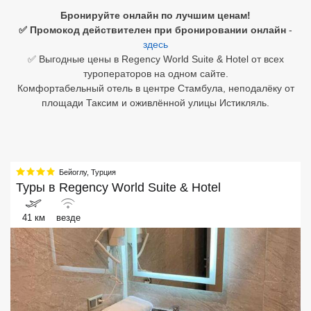
Бронируйте онлайн по лучшим ценам!
Египет
✅ Промокод действителен при бронировании онлайн
-
здесь
Куба
✅ Выгодные цены в Regency World Suite & Hotel от всех
туроператоров на одном сайте.
Шри Ланка
Комфортабельный отель в центре Стамбула, неподалёку от
площади Таксим и оживлённой улицы Истикляль.
Бали
Вьетнам
Хайнань
Бейоглу
,
Турция
Туры в
Regency World Suite & Hotel
Северный Гоа
41 км
везде
Южный Гоа
Занзибар
Абхазия
Большой Сочи