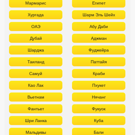
Мармарис
Египет
Хургада
Шарм Эль Шейх
ОАЭ
Абу Даби
Дубай
Аджман
Шарджа
Фуджейра
Таиланд
Паттайя
Самуй
Краби
Као Лак
Пхукет
Вьетнам
Нячанг
Фантьет
Фукуок
Шри Ланка
Куба
Мальдивы
Бали