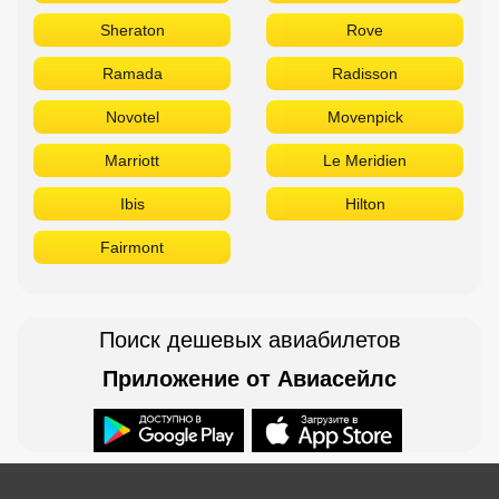
Sheraton
Rove
Ramada
Radisson
Novotel
Movenpick
Marriott
Le Meridien
Ibis
Hilton
Fairmont
Поиск дешевых авиабилетов
Приложение от Авиасейлс
Доступно в
Загрузите в