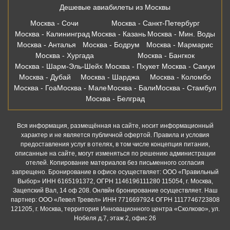
Дешевые авиабилеты из Москвы
Москва - Сочи
Москва - Санкт-Петербург
Москва - Калининград
Москва - Казань
Москва - Мин. Воды
Москва - Анталья
Москва - Бодрум
Москва - Мармарис
Москва - Хургада
Москва - Бангкок
Москва - Шарм-Эль-Шейх
Москва - Пхукет
Москва - Самуи
Москва - Дубай
Москва - Шарджа
Москва - Коломбо
Москва - Гоа
Москва - Мале
Москва - Бали
Москва - Стамбул
Москва - Белград
Вся информация, размещённая на сайте, носит информационный
характер и не является публичной офертой. Правила и условия
предоставления услуг в отелях, в том числе концепция питания,
описанные на сайте, могут изменяться по решению администрации
отелей. Копирование материалов без письменного согласия
запрещено. Бронирование в офисе осуществляет: ООО «Правильный
Выбор» ИНН 6165191372, ОГРН 1146196111280 115054, г. Москва,
Зацепский Вал, 14 оф 208. Онлвйн бронирование осуществляет. Наш
партнер: ООО «Левел Тревел» ИНН 7716697924 ОГРН 1117746723808
121205, г. Москва, территория Инновационного центра «Сколково», ул.
Нобеля д.7, этаж 2, офис 26