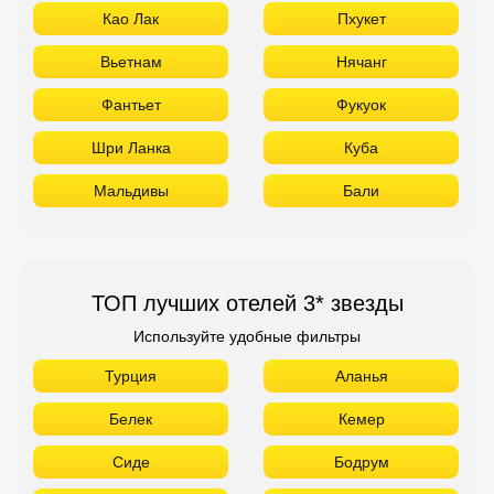
Као Лак
Пхукет
Вьетнам
Нячанг
Фантьет
Фукуок
Шри Ланка
Куба
Мальдивы
Бали
ТОП лучших отелей 3* звезды
Используйте удобные фильтры
Турция
Аланья
Белек
Кемер
Сиде
Бодрум