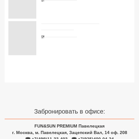
Сетевые отели Турции
Сетевые отели Египта
Сетевые отели ОАЭ
Сетевые отели Таиланда
Сетевые отели Шри Ланки
Сетевые отели Вьетнама
Сетевые отели Мальдив
Забронировать в офисе:
Сетевые отели Бали
Сетевые отели Сейшел
FUN&SUN PREMIUM Павелецкая
г. Москва, м. Павелецкая, Зацепский Вал, 14 оф. 208
Сетевые отели Маврикия