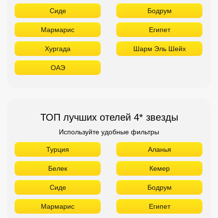
Сиде
Бодрум
Мармарис
Египет
Хургада
Шарм Эль Шейх
ОАЭ
ТОП лучших отелей 4* звезды
Используйте удобные фильтры
Турция
Аланья
Белек
Кемер
Сиде
Бодрум
Мармарис
Египет