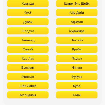
Хургада
Шарм Эль Шейх
ОАЭ
Абу Даби
Дубай
Аджман
Шарджа
Фуджейра
Таиланд
Паттайя
Самуй
Краби
Као Лак
Пхукет
Вьетнам
Нячанг
Фантьет
Фукуок
Шри Ланка
Куба
Мальдивы
Бали