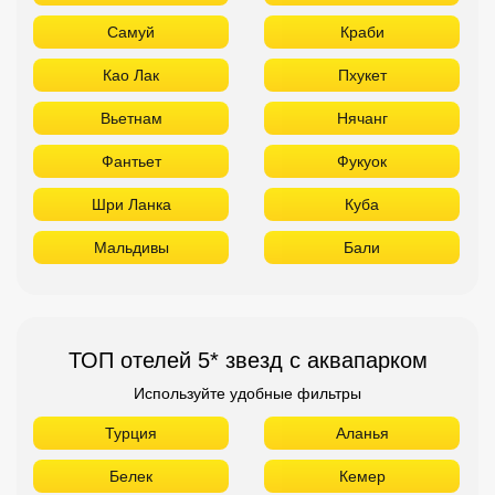
Самуй
Краби
Као Лак
Пхукет
Вьетнам
Нячанг
Фантьет
Фукуок
Шри Ланка
Куба
Мальдивы
Бали
ТОП отелей 5* звезд с аквапарком
Используйте удобные фильтры
Турция
Аланья
Белек
Кемер