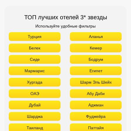
ТОП лучших отелей 3* звезды
Используйте удобные фильтры
Турция
Аланья
Белек
Кемер
Сиде
Бодрум
Мармарис
Египет
Хургада
Шарм Эль Шейх
ОАЭ
Абу Даби
Дубай
Аджман
Шарджа
Фуджейра
Таиланд
Паттайя