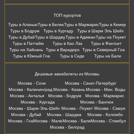
ТОП курортов
Туры в Аланью
Туры в Белек
Туры в Мармарис
Туры в Кемер
Туры в Бодрум
Туры в Хургаду
Туры в Шарм Эль Шейх
Туры в Дубай
Туры в Шарджу
Туры в Аджман
Туры на Пхукет
Туры в Паттайю
Туры в Као Лак
Туры в Фантьет
Туры на Хайнань
Туры в Варадеро
Туры в Северный Гоа
Туры в Южный Гоа
Туры в Сиде
Туры на Бали
Дешевые авиабилеты из Москвы
Москва - Сочи
Москва - Санкт-Петербург
Москва - Калининград
Москва - Казань
Москва - Мин. Воды
Москва - Анталья
Москва - Бодрум
Москва - Мармарис
Москва - Хургада
Москва - Бангкок
Москва - Шарм-Эль-Шейх
Москва - Пхукет
Москва - Самуи
Москва - Дубай
Москва - Шарджа
Москва - Коломбо
Москва - Гоа
Москва - Мале
Москва - Бали
Москва - Стамбул
Москва - Белград