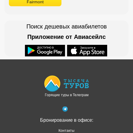
Fairmont
Поиск дешевых авиабилетов
Приложение от Авиасейлс
Доступно в
Загрузите в
Горящие туры в Телеграм
Бронирование в офисе:
Контакты