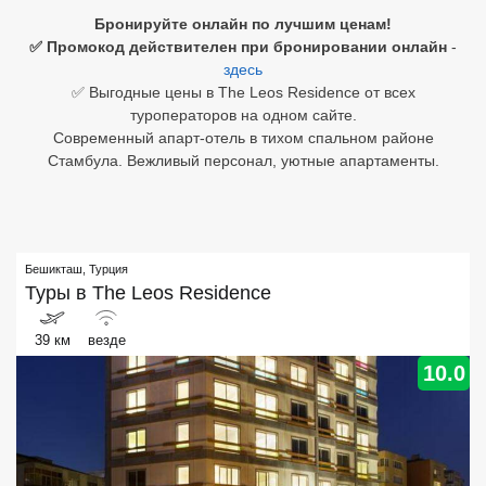
Бронируйте онлайн по лучшим ценам!
Египет
✅ Промокод действителен при бронировании онлайн
-
здесь
Куба
✅ Выгодные цены в The Leos Residence от всех
туроператоров на одном сайте.
Шри Ланка
Современный апарт-отель в тихом спальном районе
Стамбула. Вежливый персонал, уютные апартаменты.
Бали
Вьетнам
Хайнань
Бешикташ
,
Турция
Туры в
The Leos Residence
Северный Гоа
39 км
везде
Южный Гоа
10.0
Занзибар
Абхазия
Большой Сочи