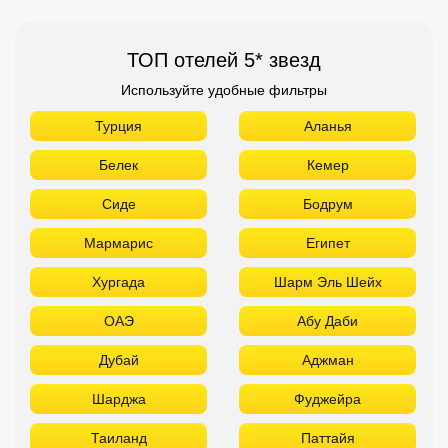
ТОП отелей 5* звезд
Используйте удобные фильтры
Турция
Аланья
Белек
Кемер
Сиде
Бодрум
Мармарис
Египет
Хургада
Шарм Эль Шейх
ОАЭ
Абу Даби
Дубай
Аджман
Шарджа
Фуджейра
Таиланд
Паттайя