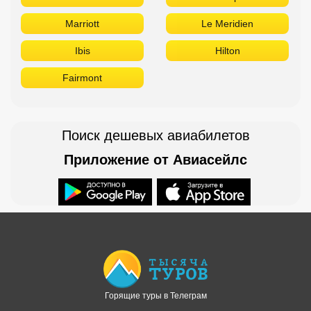
Marriott
Le Meridien
Ibis
Hilton
Fairmont
Поиск дешевых авиабилетов
Приложение от Авиасейлс
Доступно в
Загрузите в
Горящие туры в Телеграм