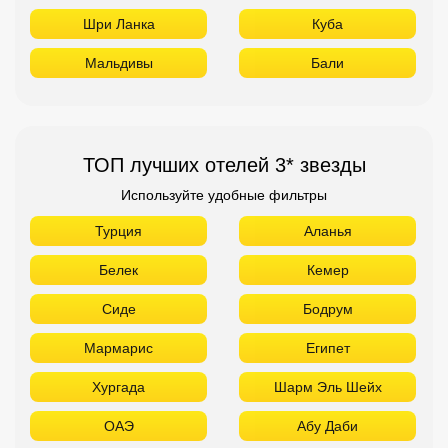
Шри Ланка
Куба
Мальдивы
Бали
ТОП лучших отелей 3* звезды
Используйте удобные фильтры
Турция
Аланья
Белек
Кемер
Сиде
Бодрум
Мармарис
Египет
Хургада
Шарм Эль Шейх
ОАЭ
Абу Даби