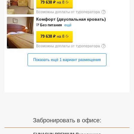
79 638
₽
на
8
Сетевые отели Турции
Возможны доплаты от туроператора
?
Сетевые отели Египта
Комфорт (двуспальная кровать)
Без питания
ещё
Сетевые отели ОАЭ
79 638
₽
на
8
Сетевые отели Таиланда
Возможны доплаты от туроператора
?
Показать ещё
1
вариант
размещения
Сетевые отели Шри Ланки
Сетевые отели Вьетнама
Сетевые отели Мальдив
Сетевые отели Бали
Забронировать в офисе:
Сетевые отели Сейшел
Сетевые отели Маврикия