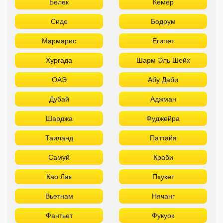
Белек
Кемер
Сиде
Бодрум
Мармарис
Египет
Хургада
Шарм Эль Шейх
ОАЭ
Абу Даби
Дубай
Аджман
Шарджа
Фуджейра
Таиланд
Паттайя
Самуй
Краби
Као Лак
Пхукет
Вьетнам
Нячанг
Фантьет
Фукуок