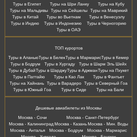
Туры в Египет
Туры на Шри Ланку
Туры на Кубу
Туры на Мальдивы
Туры на Сейшелы
Туры на Маврикий
Туры в Китай
Туры во Вьетнам
Туры в Венесуэлу
Туры в Индию
Туры в Индонезию
Туры в Черногорию
Туры в ОАЭ
ТОП курортов
Туры в Аланью
Туры в Белек
Туры в Мармарис
Туры в Кемер
Туры в Бодрум
Туры в Хургаду
Туры в Шарм Эль Шейх
Туры в Дубай
Туры в Шарджу
Туры в Аджман
Туры на Пхукет
Туры в Паттайю
Туры в Као Лак
Туры в Фантьет
Туры на Хайнань
Туры в Варадеро
Туры в Северный Гоа
Туры в Южный Гоа
Туры в Сиде
Туры на Бали
Дешевые авиабилеты из Москвы
Москва - Сочи
Москва - Санкт-Петербург
Москва - Калининград
Москва - Казань
Москва - Мин. Воды
Москва - Анталья
Москва - Бодрум
Москва - Мармарис
Москва - Хургада
Москва - Бангкок