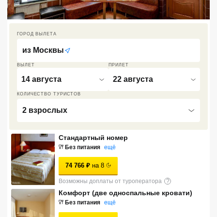
Кав Мин Воды
Экскурсионные туры
ГОРОД ВЫЛЕТА
из
Москвы
VIP отели 5 звезд
ВЫЛЕТ
ПРИЛЕТ
ТОП 10 лучших отелей 5*
14 августа
22 августа
КОЛИЧЕСТВО ТУРИСТОВ
ТОП 10 недорогих отелей
2 взрослых
5*
Лучшие отели 4* звезды
Стандартный номер
Без питания
ещё
Недорогие отели 4*
звезды
74 766
₽
на
8
Лучшие отели 3* звезды
Возможны доплаты от туроператора
?
Комфорт (две односпальные кровати)
Недорогие отели 3*
Без питания
ещё
звезды