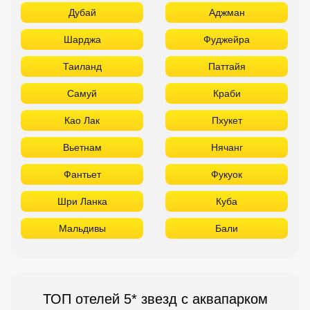
Дубай
Аджман
Шарджа
Фуджейра
Таиланд
Паттайя
Самуй
Краби
Као Лак
Пхукет
Вьетнам
Нячанг
Фантьет
Фукуок
Шри Ланка
Куба
Мальдивы
Бали
ТОП отелей 5* звезд с аквапарком