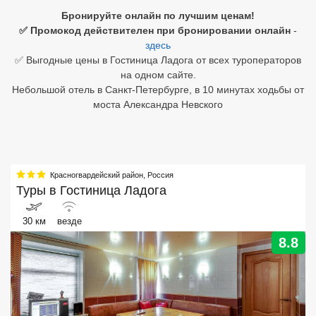
Бронируйте онлайн по лучшим ценам!
Египет
✅ Промокод действителен при бронировании онлайн
-
здесь
Куба
✅ Выгодные цены в Гостиница Ладога от всех туроператоров
на одном сайте.
Шри Ланка
Небольшой отель в Санкт-Петербурге, в 10 минутах ходьбы от
моста Александра Невского
Бали
Вьетнам
Хайнань
Красногвардейский район
,
Россия
Туры в
Гостиница Ладога
Северный Гоа
30 км
везде
Южный Гоа
8.8
Занзибар
Абхазия
Большой Сочи