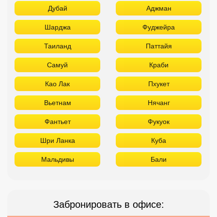
Дубай
Аджман
Шарджа
Фуджейра
Таиланд
Паттайя
Самуй
Краби
Као Лак
Пхукет
Вьетнам
Нячанг
Фантьет
Фукуок
Шри Ланка
Куба
Мальдивы
Бали
Забронировать в офисе: